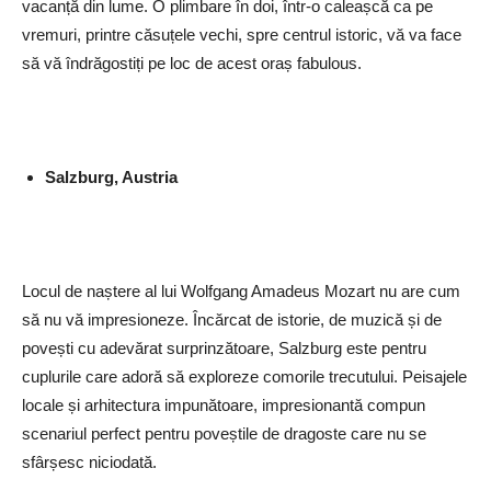
vacanță din lume. O plimbare în doi, într-o caleașcă ca pe
vremuri, printre căsuțele vechi, spre centrul istoric, vă va face
să vă îndrăgostiți pe loc de acest oraș fabulous.
Salzburg, Austria
Locul de naștere al lui Wolfgang Amadeus Mozart nu are cum
să nu vă impresioneze. Încărcat de istorie, de muzică și de
povești cu adevărat surprinzătoare, Salzburg este pentru
cuplurile care adoră să exploreze comorile trecutului. Peisajele
locale și arhitectura impunătoare, impresionantă compun
scenariul perfect pentru poveștile de dragoste care nu se
sfârșesc niciodată.