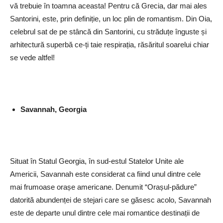
vă trebuie în toamna aceasta! Pentru că Grecia, dar mai ales
Santorini, este, prin definiție, un loc plin de romantism. Din Oia,
celebrul sat de pe stâncă din Santorini, cu străduțe înguste și
arhitectură superbă ce-ți taie respirația, răsăritul soarelui chiar
se vede altfel!
Savannah, Georgia
Situat în Statul Georgia, în sud-estul Statelor Unite ale
Americii, Savannah este considerat ca fiind unul dintre cele
mai frumoase orașe americane. Denumit “Orașul-pădure”
datorită abundenței de stejari care se găsesc acolo, Savannah
este de departe unul dintre cele mai romantice destinații de