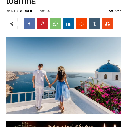
toamnă
De către
Alina R.
-
06/09/2019
2235