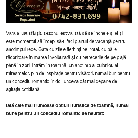
Vara a luat sfârșit, sezonul estival stă să se încheie și el și
este momentul să începi să-ți faci planuri de vacanță pentru
anotimpul rece. Gata cu zilele fierbinți pe litoral, cu băile
răcoritoare în marea învolburată și cu petrecerile de pe plajă
până în zori. Intrăm în toamnă, un anotimp al culorilor, al
miresmelor, plin de inspirație pentru visători, numai bun pentru
un concediu romantic în doi, undeva cât mai departe de
agitația cotidiană.
Iată cele mai frumoase opțiuni turistice de toamnă, numai
bune pentru un concediu romantic de neuitat: