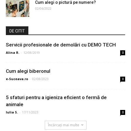
Cum alegi o pictură pe numere?
02/06/2022
DE CITIT
Servicii profesionale de demolări cu DEMO TECH
Alina R.
-
12/08/2019
0
Cum alegi biberonul
e-Suceava.ro
-
02/08/2023
0
5 sfaturi pentru a igieniza eficient o fermă de
animale
Iulia S.
-
17/11/2023
0
Încărcați mai multe