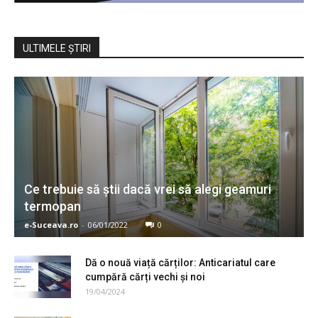
ULTIMELE ŞTIRI
Ce trebuie să știi dacă vrei să alegi geamuri
termopan
e-Suceava.ro
-
06/01/2022
0
Dă o nouă viață cărților: Anticariatul care
cumpără cărți vechi și noi
19/04/2024