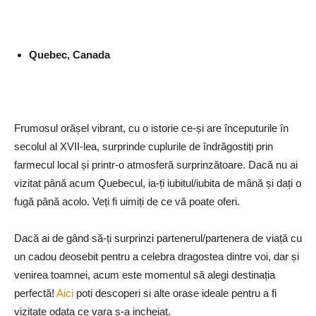
Quebec, Canada
Frumosul orășel vibrant, cu o istorie ce-și are începuturile în
secolul al XVII-lea, surprinde cuplurile de îndrăgostiți prin
farmecul local și printr-o atmosferă surprinzătoare. Dacă nu ai
vizitat până acum Quebecul, ia-ți iubitul/iubita de mână și dați o
fugă până acolo. Veți fi uimiți de ce vă poate oferi.
Dacă ai de gând să-ți surprinzi partenerul/partenera de viață cu
un cadou deosebit pentru a celebra dragostea dintre voi, dar și
venirea toamnei, acum este momentul să alegi destinația
perfectă!
Aici
poti descoperi si alte orase ideale pentru a fi
vizitate odata ce vara s-a incheiat.