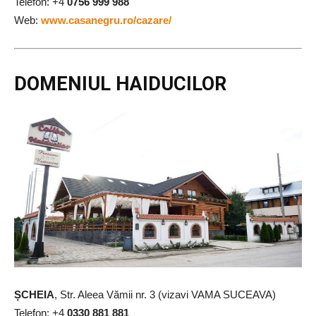
Telefon:
+4
0756 999 988
Web:
www.casanegru.ro/cazare/
DOMENIUL HAIDUCILOR
ȘCHEIA
, Str. Aleea Vămii nr. 3 (vizavi VAMA SUCEAVA)
Telefon:
+4
0330 881 881