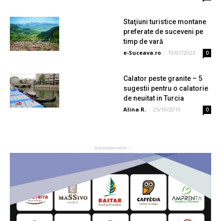
Staţiuni turistice montane
preferate de suceveni pe
timp de vară
e-Suceava.ro
-
10/07/2023
0
Calator peste granite – 5
sugestii pentru o calatorie
de neuitat in Turcia
Alina R.
-
25/10/2019
0
- Advertisement -