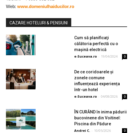
Web:
www.domeniulhaiducilor.ro
CAZARE HOTELURI & PENSIUNI
Cum să planificaţi
călătoria perfectă cu o
maşină electrică
e-Suceava.ro
-
19/04/2024
0
De ce coridoarele și
zonele comune
influențează experiența
într-un hotel
e-Suceava.ro
-
04/08/2026
0
ÎN CURÂND în inima pădurii
bucovinene din Voitinel:
Piscina din Pădure
Andrei C.
-
10/05/2026
0