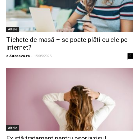
Altele
Tichete de masă – se poate plăti cu ele pe
internet?
e-Suceava.ro
-
15/05/2025
0
Altele
Există tratament pentru psoriazisul