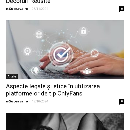
Decoruri Reușite
e-Suceava.ro
-
05/11/2024
0
Altele
Aspecte legale și etice în utilizarea
platformelor de tip OnlyFans
e-Suceava.ro
-
17/10/2024
0