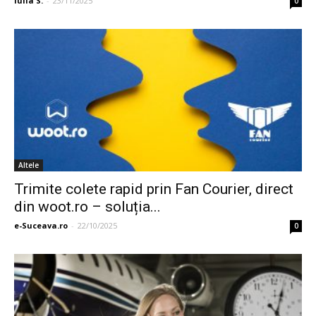
Iulia S.
-
23/11/2025
0
Altele
Trimite colete rapid prin Fan Courier, direct
din woot.ro – soluția...
e-Suceava.ro
-
22/10/2025
0