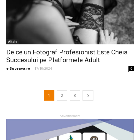
Altele
De ce un Fotograf Profesionist Este Cheia
Succesului pe Platformele Adult
e-Suceava.ro
-
17/10/2024
0
1
2
3
- Advertisement -