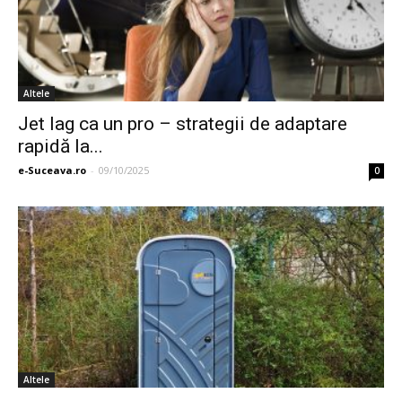
Altele
Jet lag ca un pro – strategii de adaptare
rapidă la...
e-Suceava.ro
-
09/10/2025
0
Altele