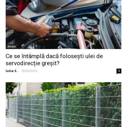
Altele
Ce se întâmplă dacă folosești ulei de
servodirecție greșit?
Iulia S.
-
18/06/2025
0