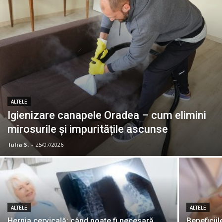
ALTELE
Igienizare canapele Oradea – cum elimini
mirosurile și impuritățile ascunse
Iulia S.
-
25/07/2026
ALTELE
ALTELE
Hernia cervicală: când poate fi necesară
Beneficiile