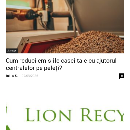
Altele
Cum reduci emisiile casei tale cu ajutorul
centralelor pe peleți?
Iulia S.
-
07/03/2026
0