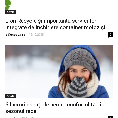
Altele
Lion Recycle și importanța serviciilor
integrate de închiriere container moloz și...
e-Suceava.ro
-
12/12/2025
2
Altele
6 lucruri esențiale pentru confortul tău în
sezonul rece