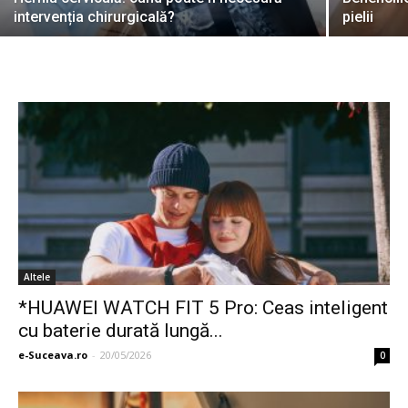
intervenția chirurgicală?
pielii
Altele
*HUAWEI WATCH FIT 5 Pro: Ceas inteligent
cu baterie durată lungă...
e-Suceava.ro
-
20/05/2026
0