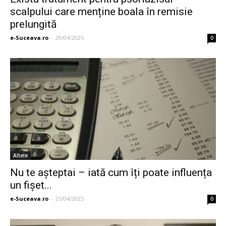
scalpului care menține boala în remisie
prelungită
e-Suceava.ro
-
29/04/2025
0
Altele
Nu te așteptai – iată cum îți poate influența
un fișet...
e-Suceava.ro
-
25/04/2025
0