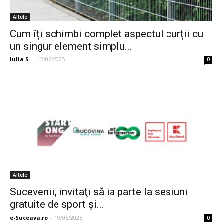
Altele
Cum îți schimbi complet aspectul curții cu
un singur element simplu...
Iulia S.
-
12/06/2025
0
Altele
Sucevenii, invitaţi să ia parte la sesiuni
gratuite de sport şi...
e-Suceava.ro
-
19/05/2025
0