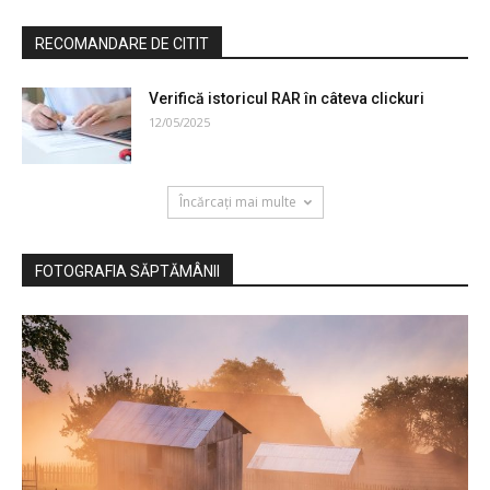
RECOMANDARE DE CITIT
Verifică istoricul RAR în câteva clickuri
12/05/2025
Încărcați mai multe
FOTOGRAFIA SĂPTĂMÂNII