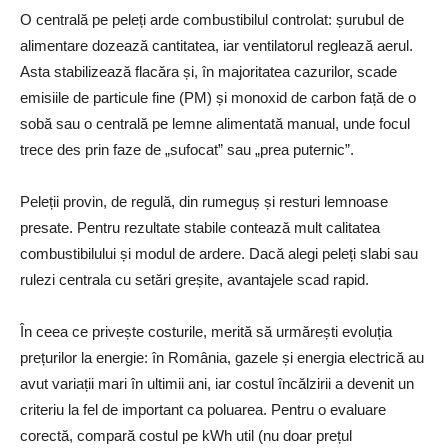
O centrală pe peleți arde combustibilul controlat: șurubul de
alimentare dozează cantitatea, iar ventilatorul reglează aerul.
Asta stabilizează flacăra și, în majoritatea cazurilor, scade
emisiile de particule fine (PM) și monoxid de carbon față de o
sobă sau o centrală pe lemne alimentată manual, unde focul
trece des prin faze de „sufocat” sau „prea puternic”.
Peleții provin, de regulă, din rumeguș și resturi lemnoase
presate. Pentru rezultate stabile contează mult calitatea
combustibilului și modul de ardere. Dacă alegi peleți slabi sau
rulezi centrala cu setări greșite, avantajele scad rapid.
În ceea ce privește costurile, merită să urmărești evoluția
prețurilor la energie: în România, gazele și energia electrică au
avut variații mari în ultimii ani, iar costul încălzirii a devenit un
criteriu la fel de important ca poluarea. Pentru o evaluare
corectă, compară costul pe kWh util (nu doar prețul