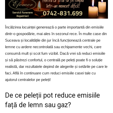
Încălzirea locuinței generează o parte importantă din emisiile
dintr-o gospodărie, mai ales în sezonul rece. În multe case din
Suceava și localitățile din jur încă funcționează centrale pe
lemne cu ardere necontrolată sau echipamente vechi, care
consumă mult și scot fum vizibil. Dacă vrei să reduci emisiile
și să păstrezi confortul, o centrală pe peleți poate fi o soluție
realistă, dar rezultatele depind de alegerile și setările pe care le
faci. Află în continuare cum reduci emisiile casei tale cu
ajutorul centralelor pe peleți!
De ce peleții pot reduce emisiile
față de lemn sau gaz?