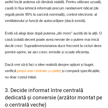
astfel încât arderea să rămână stabilă. Pentru utilizare uzuală,
caută în fișa tehnică informații precum randament ridicat (de
regulă peste 90% la sarcină nominală), control electronic al
ventilatorului și funcții de autocurățare (dacă există).
Evită să alegi doar după puterea „din mers” auzită de la alții. O
casă izolată decent poate avea nevoie de o putere mai mică
decât crezi. Supradimensionarea duce frecvent la cicluri dese
pornire-oprire, iar aici cresc emisiile și scade eficiența.
Dacă vrei să-ți faci o idee realistă despre opțiuni și buget,
verifică
prețul unei centrale cu peleți
și compară specificațiile,
nu doar costul inițial.
3. Decide informat între centrală
dedicată și conversie (arzător montat pe
o centrală veche)