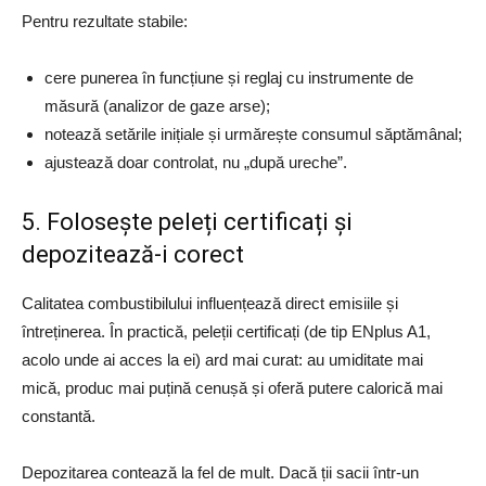
Pentru rezultate stabile:
cere punerea în funcțiune și reglaj cu instrumente de
măsură (analizor de gaze arse);
notează setările inițiale și urmărește consumul săptămânal;
ajustează doar controlat, nu „după ureche”.
5. Folosește peleți certificați și
depozitează-i corect
Calitatea combustibilului influențează direct emisiile și
întreținerea. În practică, peleții certificați (de tip ENplus A1,
acolo unde ai acces la ei) ard mai curat: au umiditate mai
mică, produc mai puțină cenușă și oferă putere calorică mai
constantă.
Depozitarea contează la fel de mult. Dacă ții sacii într-un