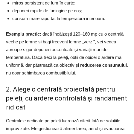
miros persistent de fum în curte;
depuneri rapide de funingine pe coș;
consum mare raportat la temperatura interioară.
Exemplu practic:
dacă încălzești 120–160 mp cu o centrală
veche pe lemne și bagi frecvent lemne „verzi”, vei vedea
aproape sigur depuneri accentuate și variații mari de
temperatură. Dacă treci la peleți, obții de obicei o ardere mai
uniformă, dar păstrează ca obiectiv și
reducerea consumului
,
nu doar schimbarea combustibilului.
2. Alege o centrală proiectată pentru
peleți, cu ardere controlată și randament
ridicat
Centralele dedicate pe peleți lucrează diferit față de soluțiile
improvizate. Ele gestionează alimentarea, aerul și evacuarea