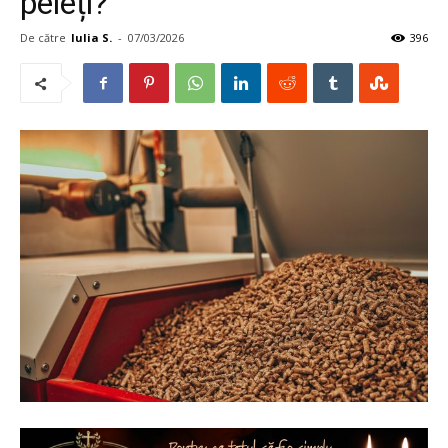
peleți?
De către
Iulia S.
-
07/03/2026
396