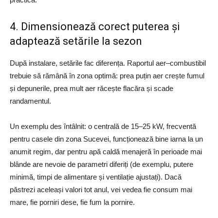
4. Dimensionează corect puterea și
adaptează setările la sezon
După instalare, setările fac diferența. Raportul aer–combustibil
trebuie să rămână în zona optimă: prea puțin aer crește fumul
și depunerile, prea mult aer răcește flacăra și scade
randamentul.
Un exemplu des întâlnit: o centrală de 15–25 kW, frecventă
pentru casele din zona Sucevei, funcționează bine iarna la un
anumit regim, dar pentru apă caldă menajeră în perioade mai
blânde are nevoie de parametri diferiți (de exemplu, putere
minimă, timpi de alimentare și ventilație ajustați). Dacă
păstrezi aceleași valori tot anul, vei vedea fie consum mai
mare, fie porniri dese, fie fum la pornire.