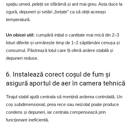
spațiu umed, peleții se sfărâmă și ard mai greu. Asta duce la
zgură, depuneri și setări „forțate” ca să obții aceeași
temperatură.
Un obicei util:
cumpără inițial o cantitate mai mică din 2–3
loturi diferite și urmărește timp de 1–2 săptămâni cenușa și
consumul. Păstrează lotul care îți oferă ardere stabilă și
depuneri reduse.
6. Instalează corect coșul de fum și
asigură aportul de aer în camera tehnică
Tirajul stabil ajută centrala să mențină arderea controlată. Un
coș subdimensionat, prea rece sau neizolat poate produce
condens și depuneri, iar centrala compensează prin
funcționare ineficientă.