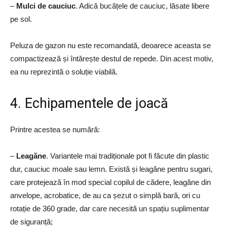
–
Mulci de cauciuc
. Adică bucățele de cauciuc, lăsate libere
pe sol.
Peluza de gazon nu este recomandată, deoarece aceasta se
compactizează și întărește destul de repede. Din acest motiv,
ea nu reprezintă o soluție viabilă.
4. Echipamentele de joacă
Printre acestea se numără:
–
Leagăne
. Variantele mai tradiționale pot fi făcute din plastic
dur, cauciuc moale sau lemn. Există și leagăne pentru sugari,
care protejează în mod special copilul de cădere, leagăne din
anvelope, acrobatice, de au ca șezut o simplă bară, ori cu
rotație de 360 grade, dar care necesită un spațiu suplimentar
de siguranță;