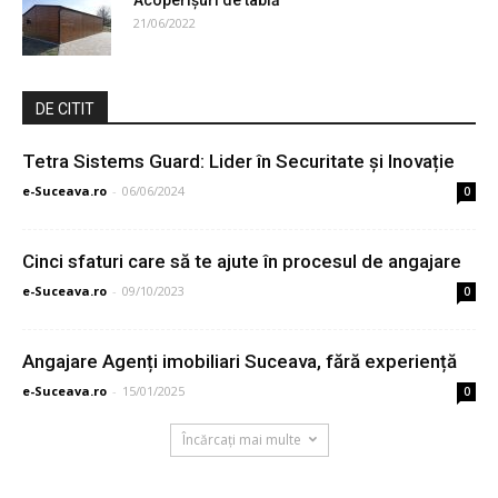
21/06/2022
DE CITIT
Tetra Sistems Guard: Lider în Securitate și Inovație
e-Suceava.ro
-
06/06/2024
0
Cinci sfaturi care să te ajute în procesul de angajare
e-Suceava.ro
-
09/10/2023
0
Angajare Agenți imobiliari Suceava, fără experiență
e-Suceava.ro
-
15/01/2025
0
Încărcați mai multe