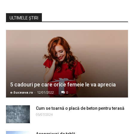
ULTIMELE ŞTIRI
5 cadouri pe care orice femeie le va aprecia
e-Suceava.ro
-
12/01/2022
0
Cum se toarnă o placă de beton pentru terasă
05/07/2024
Acoperișuri de tablă