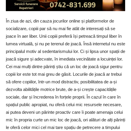
În ziua de azi, din cauza jocurilor online și platformelor de
socializare, copiii par să nu mai fie atât de interesați să se
joace în aer liber. Unii copiii preferă își petreacă timpul liber în
lumea virtuală, și nu pe terenul de joacă. Însă internetul nu este
principalul motiv al sedentarismului lor. Ci și lipsa unor spații de
joacă sigure și adecvate, în imediata vecinătate a locuinței lor.
Cei mai mulți dintre părinți știu că un loc de joacă sigur pentru
copiii lor este tot mai greu de găsit. Locurile de joacă ar trebui
să ofere copiilor, într-un mod distractiv, posibilitatea de a-și
dezvolta abilitățile motrice brute, de a-și crește capacitățile
sociale, dar și încrederea în forțele proprii. În cazul în care în
spațiul public apropiat, nu oferă celui mic resursele necesare,
ai putea deveni un părinte proactiv care îi poate amenaja celui
mic în propria curte un mic loc de joacă, ori alături de alți părinți
le oferă celor mici cel mai tare spațiu de petrecere a timpului