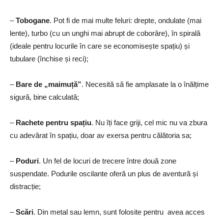
–
Tobogane
. Pot fi de mai multe feluri: drepte, ondulate (mai
lente), turbo (cu un unghi mai abrupt de coborâre), în spirală
(ideale pentru locurile în care se economisește spațiu) și
tubulare (închise și reci);
–
Bare de „maimuță”
. Necesită să fie amplasate la o înălțime
sigură, bine calculată;
–
Rachete pentru spațiu
. Nu îți face griji, cel mic nu va zbura
cu adevărat în spațiu, doar av exersa pentru călătoria sa;
–
Poduri
. Un fel de locuri de trecere între două zone
suspendate. Podurile oscilante oferă un plus de aventură și
distracție;
–
Scări
. Din metal sau lemn, sunt folosite pentru avea acces