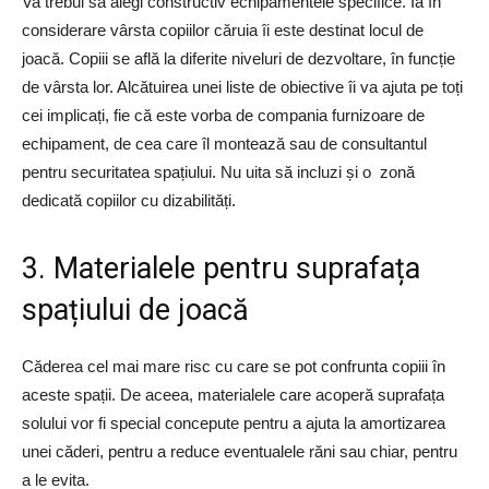
Va trebui să alegi constructiv echipamentele specifice. Ia în
considerare vârsta copiilor căruia îi este destinat locul de
joacă. Copiii se află la diferite niveluri de dezvoltare, în funcție
de vârsta lor. Alcătuirea unei liste de obiective îi va ajuta pe toți
cei implicați, fie că este vorba de compania furnizoare de
echipament, de cea care îl montează sau de consultantul
pentru securitatea spațiului. Nu uita să incluzi și o zonă
dedicată copiilor cu dizabilități.
3. Materialele pentru suprafața
spațiului de joacă
Căderea cel mai mare risc cu care se pot confrunta copiii în
aceste spații. De aceea, materialele care acoperă suprafața
solului vor fi special concepute pentru a ajuta la amortizarea
unei căderi, pentru a reduce eventualele răni sau chiar, pentru
a le evita.