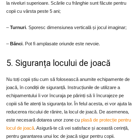
la niveluri superioare. Scările cu frânghie sunt făcute pentru
copii cu vârsta peste 5 ani;
–
Turnuri
. Sporesc dimensiunea verticală și jocul imaginar;
–
Bănci
. Pot fi amplasate oriunde este nevoie.
5. Siguranța locului de joacă
Nu toți copii știu cum să folosească anumite echipamente de
joacă, în condiții de siguranță. Instrucțiunile de utilizare a
echipamentului îi vor încuraja pe părinți să îi încurajeze pe
copiii să fie atenți la siguranța lor. În felul acesta, ei vor ajuta la
reducerea riscului de rănire, la locul de joacă. De asemenea,
este necesară dotarea unor zone cu
plasă de protecție pentru
locul de joacă
. Asigură-te că vei satisface și această cerință,
pentru garantarea unui loc de joacă sigur pentru copii.