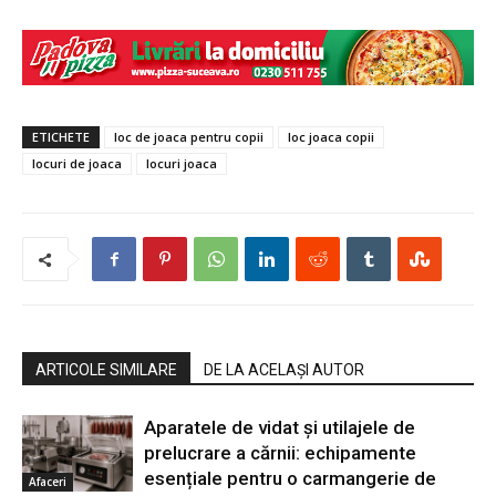
ETICHETE
loc de joaca pentru copii
loc joaca copii
locuri de joaca
locuri joaca
ARTICOLE SIMILARE
DE LA ACELAȘI AUTOR
Aparatele de vidat și utilajele de
prelucrare a cărnii: echipamente
esențiale pentru o carmangerie de
Afaceri