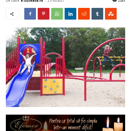
De către
e-Suceava.ro
-
27/10/2021
2283