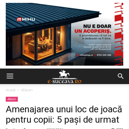
Acasă
Afaceri
Afaceri
Amenajarea unui loc de joacă
pentru copii: 5 pași de urmat