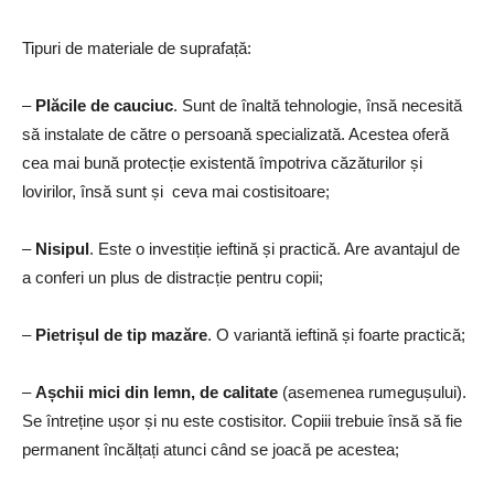
Tipuri de materiale de suprafață:
–
Plăcile de cauciuc
. Sunt de înaltă tehnologie, însă necesită
să instalate de către o persoană specializată. Acestea oferă
cea mai bună protecție existentă împotriva căzăturilor și
lovirilor, însă sunt și ceva mai costisitoare;
–
Nisipul
. Este o investiție ieftină și practică. Are avantajul de
a conferi un plus de distracție pentru copii;
–
Pietrișul de tip mazăre
. O variantă ieftină și foarte practică;
–
Așchii mici din lemn, de calitate
(asemenea rumegușului).
Se întreține ușor și nu este costisitor. Copiii trebuie însă să fie
permanent încălțați atunci când se joacă pe acestea;