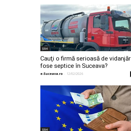
Ştiri
Cauţi o firmă serioasă de vidanjăr
fose septice în Suceava?
e-Suceava.ro
-
12/02/2026
Ştiri