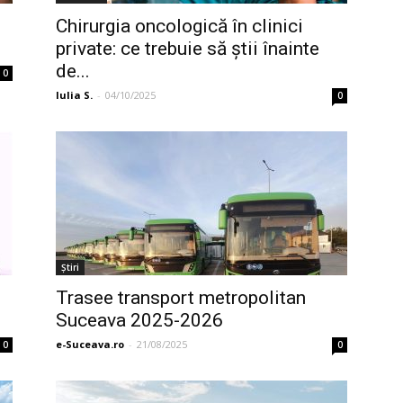
Chirurgia oncologică în clinici
private: ce trebuie să știi înainte
de...
0
Iulia S.
-
04/10/2025
0
Ştiri
Trasee transport metropolitan
Suceava 2025-2026
e-Suceava.ro
-
21/08/2025
0
0