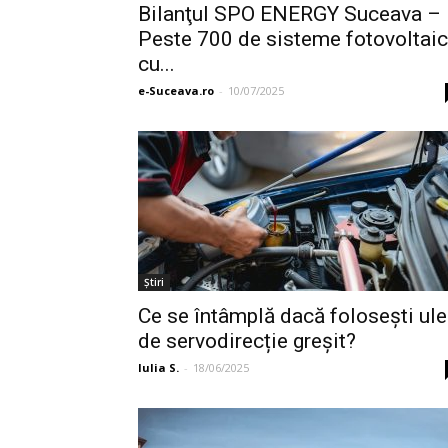
Bilanţul SPO ENERGY Suceava –
Peste 700 de sisteme fotovoltai
cu...
e-Suceava.ro
-
10/07/2025
Ştiri
Ce se întâmplă dacă folosești ule
de servodirecție greșit?
Iulia S.
-
18/06/2025