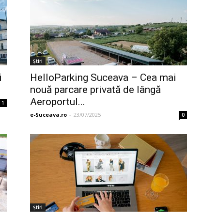
Ştiri
i
HelloParking Suceava – Cea mai
nouă parcare privată de lângă
Aeroportul...
1
e-Suceava.ro
-
23/07/2025
0
Ştiri