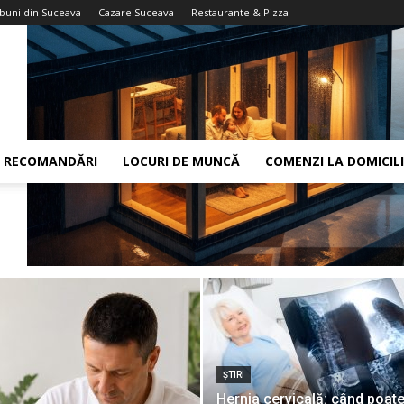
 buni din Suceava
Cazare Suceava
Restaurante & Pizza
RECOMANDĂRI
LOCURI DE MUNCĂ
COMENZI LA DOMICIL
ŞTIRI
Hernia cervicală: când poate 