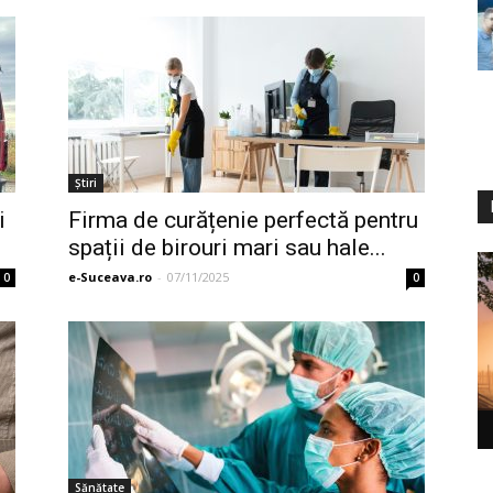
Ştiri
i
Firma de curățenie perfectă pentru
spații de birouri mari sau hale...
e-Suceava.ro
-
07/11/2025
0
0
Sănătate