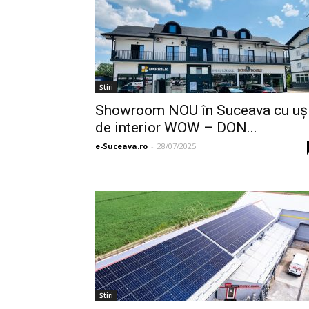
Ştiri
Showroom NOU în Suceava cu uş
de interior WOW – DON...
e-Suceava.ro
-
28/07/2025
Ştiri