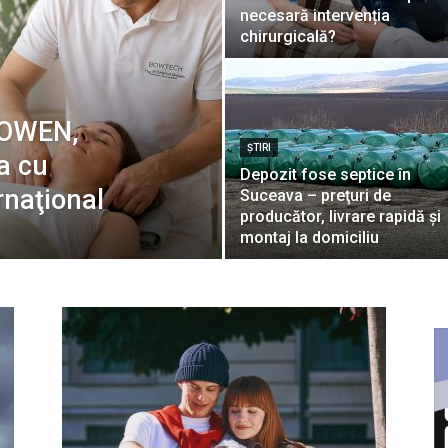
necesară intervenția
chirurgicală?
BOWEN,
ŞTIRI
a cu
Depozit fose septice în
rnaţional
Suceava – preţuri de
producător, livrare rapidă şi
montaj la domiciliu