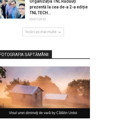
Organizația TNL Rădăuți
prezentă la cea de-a 2-a ediție
TNL TECH...
09/07/2019
Încărcați mai multe
FOTOGRAFIA SĂPTĂMÂNII
Visul unei dimineţi de vară by Cătălin Urdoi