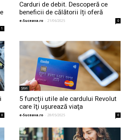
Carduri de debit. Descoperă ce
ce
beneficii de călătorii îți oferă
e-Suceava.ro
-
21/06/2025
0
1
Ştiri
i
5 funcţii utile ale cardului Revolut
care îţi uşurează viaţa
e-Suceava.ro
-
28/05/2025
0
0