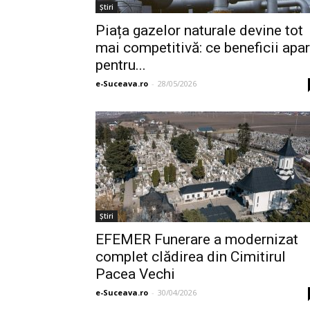
Ştiri
Piața gazelor naturale devine tot
mai competitivă: ce beneficii apar
pentru...
e-Suceava.ro
-
28/05/2026
Ştiri
EFEMER Funerare a modernizat
complet clădirea din Cimitirul
Pacea Vechi
e-Suceava.ro
-
30/04/2026