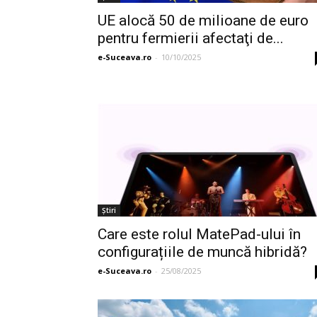
UE alocă 50 de milioane de euro
pentru fermierii afectaţi de...
e-Suceava.ro
-
10/10/2025
Ştiri
Care este rolul MatePad-ului în
configurațiile de muncă hibridă?
e-Suceava.ro
-
25/08/2025