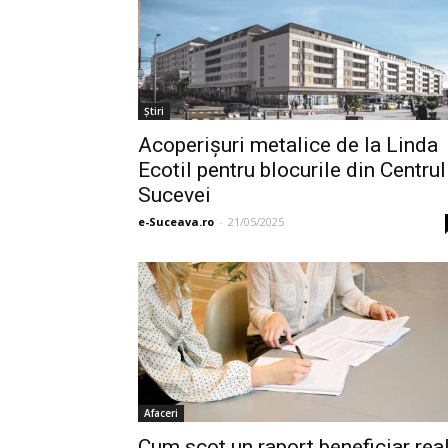
Ştiri
Acoperişuri metalice de la Linda
Ecotil pentru blocurile din Centrul
Sucevei
e-Suceava.ro
-
21/05/2025
Afaceri
Cum scot un raport beneficiar rea