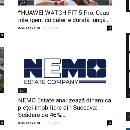
Ştiri
*HUAWEI WATCH FIT 5 Pro: Ceas
inteligent cu baterie durată lungă...
e-Suceava.ro
-
20/05/2026
0
0
Ştiri
NEMO Estate analizează dinamica
pieței imobiliare din Suceava:
Scădere de 46%...
e-Suceava.ro
-
12/02/2026
0
0