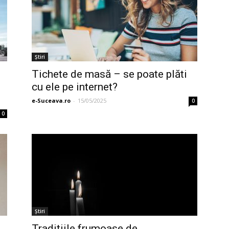
Ştiri
Tichete de masă – se poate plăti
cu ele pe internet?
e-Suceava.ro
-
15/05/2025
0
0
Ştiri
l
Tradițiile frumoase de