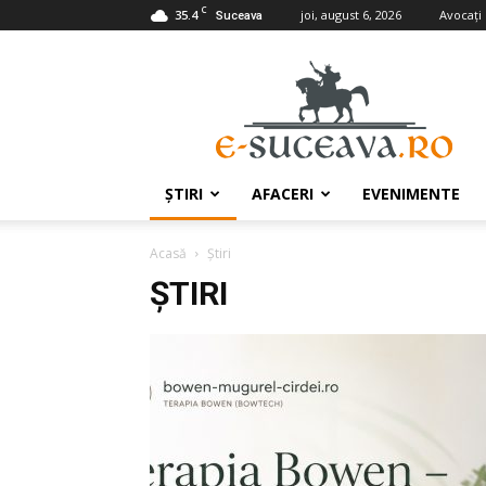
C
35.4
joi, august 6, 2026
Avocaţi
Suceava
e-
Suceava.ro
ŞTIRI
AFACERI
EVENIMENTE
Acasă
Ştiri
ŞTIRI