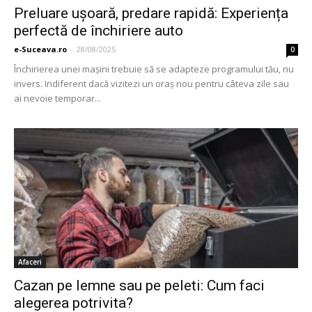
Preluare ușoară, predare rapidă: Experiența
perfectă de închiriere auto
e-Suceava.ro
-
28/08/2025
0
Închirierea unei mașini trebuie să se adapteze programului tău, nu
invers. Indiferent dacă vizitezi un oraș nou pentru câteva zile sau
ai nevoie temporar...
Afaceri
Cazan pe lemne sau pe peleti: Cum faci
alegerea potrivita?