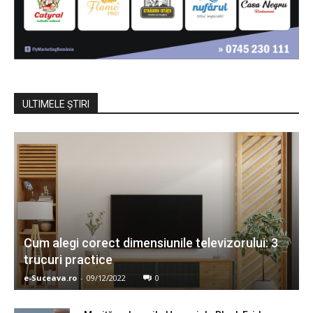
ULTIMELE ŞTIRI
Cum alegi corect dimensiunile televizorului: 3
trucuri practice
e-Suceava.ro
-
09/12/2022
0