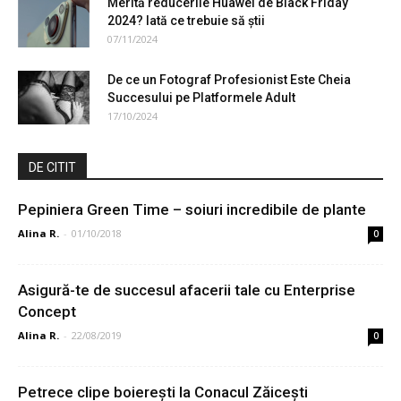
Merită reducerile Huawei de Black Friday
2024? Iată ce trebuie să știi
07/11/2024
De ce un Fotograf Profesionist Este Cheia
Succesului pe Platformele Adult
17/10/2024
DE CITIT
Pepiniera Green Time – soiuri incredibile de plante
Alina R.
-
01/10/2018
0
Asigură-te de succesul afacerii tale cu Enterprise
Concept
Alina R.
-
22/08/2019
0
Petrece clipe boierești la Conacul Zăicești