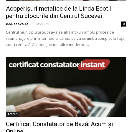
Acoperişuri metalice de la Linda Ecotil
pentru blocurile din Centrul Sucevei
e-Suceava.ro
-
21/05/2025
0
Centrul municipiului Suceava se află într-un amplu proces de
reamenajare prin intermediul căreia se va schimba complet la faţă
zona centrală. Acoperişuri metalice moderne,...
Afaceri
Certificat Constatator de Bază: Acum și
Online