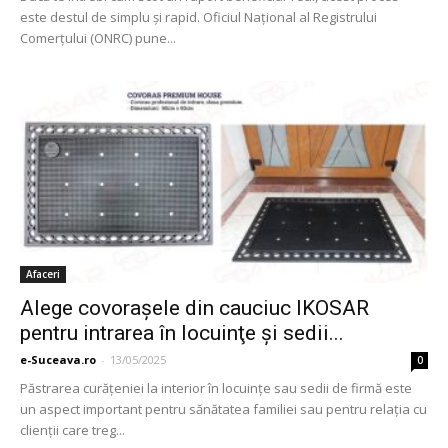
este destul de simplu și rapid. Oficiul Național al Registrului
Comerțului (ONRC) pune...
Afaceri
Alege covoraşele din cauciuc IKOSAR
pentru intrarea în locuinţe şi sedii...
e-Suceava.ro
-
13/05/2025
0
Păstrarea curăţeniei la interior în locuinţe sau sedii de firmă este
un aspect important pentru sănătatea familiei sau pentru relaţia cu
clienţii care treg...