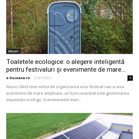
Afaceri
Toaletele ecologice: o alegere inteligentă
pentru festivaluri și evenimente de mare...
e-Suceava.ro
-
21/07/2025
0
Atunci când vine vorba de organizarea unui festival sau a unui
eveniment de mare amploare, un lucru esențial este gestionarea
impactului ecologic. Evenimentele mari...