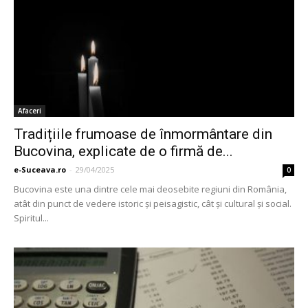
Afaceri
Tradițiile frumoase de înmormântare din
Bucovina, explicate de o firmă de...
e-Suceava.ro
-
29/04/2025
0
Bucovina este una dintre cele mai deosebite regiuni din România,
atât din punct de vedere istoric și peisagistic, cât și cultural și social.
Spiritul...