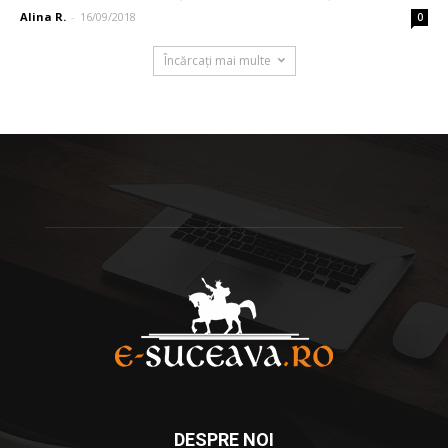
Alina R.
-
16/09/2018
0
Încărcați mai multe
DESPRE NOI