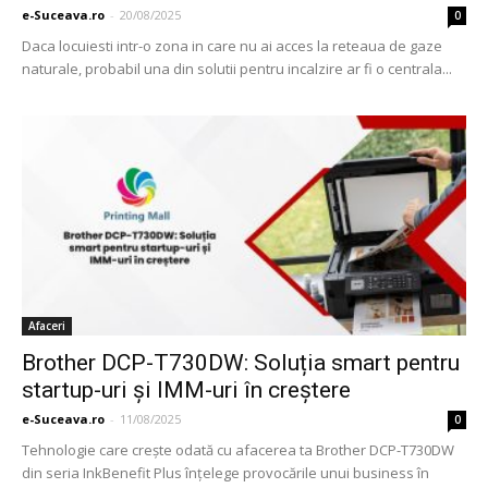
e-Suceava.ro
-
20/08/2025
0
Daca locuiesti intr-o zona in care nu ai acces la reteaua de gaze
naturale, probabil una din solutii pentru incalzire ar fi o centrala...
Afaceri
Brother DCP-T730DW: Soluția smart pentru
startup-uri și IMM-uri în creștere
e-Suceava.ro
-
11/08/2025
0
Tehnologie care crește odată cu afacerea ta Brother DCP-T730DW
din seria InkBenefit Plus înțelege provocările unui business în