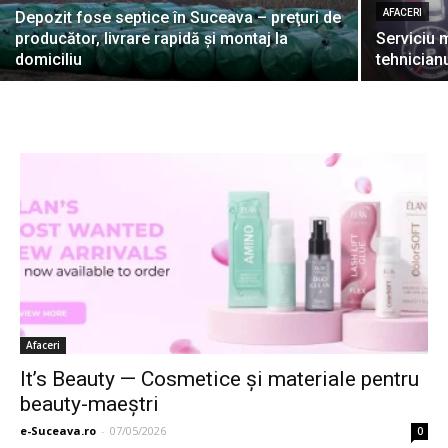
AFACERI
Depozit fose septice în Suceava – preţuri de
producător, livrare rapidă şi montaj la
Serviciu 
domiciliu
tehnicianu
Afaceri
It’s Beauty — Cosmetice și materiale pentru
beauty-maeștri
e-Suceava.ro
-
07/05/2026
0