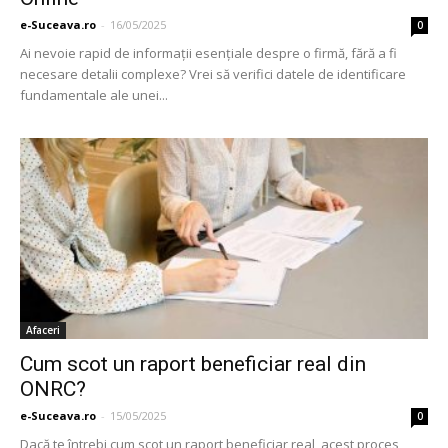
e-Suceava.ro
-
16/05/2025
0
Ai nevoie rapid de informații esențiale despre o firmă, fără a fi
necesare detalii complexe? Vrei să verifici datele de identificare
fundamentale ale unei...
Afaceri
Cum scot un raport beneficiar real din
ONRC?
e-Suceava.ro
-
15/05/2025
0
Dacă te întrebi cum scot un raport beneficiar real, acest proces