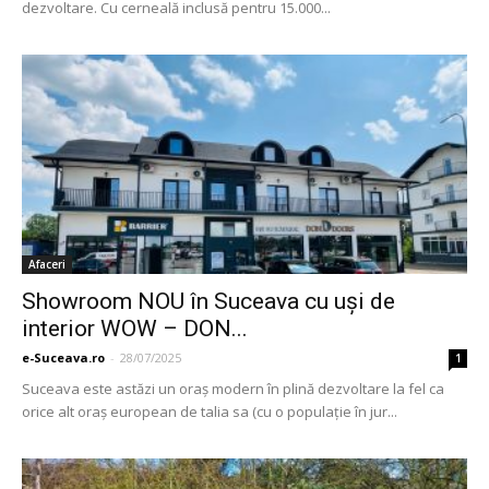
dezvoltare. Cu cerneală inclusă pentru 15.000...
Afaceri
Showroom NOU în Suceava cu uşi de
interior WOW – DON...
e-Suceava.ro
-
28/07/2025
1
Suceava este astăzi un oraş modern în plină dezvoltare la fel ca
orice alt oraş european de talia sa (cu o populaţie în jur...