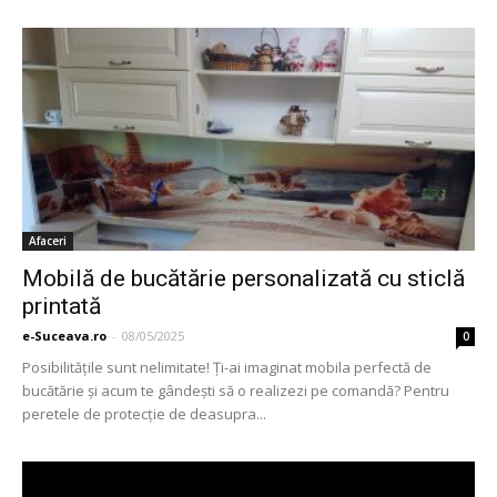
Afaceri
Mobilă de bucătărie personalizată cu sticlă
printată
e-Suceava.ro
-
08/05/2025
0
Posibilităţile sunt nelimitate! Ţi-ai imaginat mobila perfectă de
bucătărie şi acum te gândeşti să o realizezi pe comandă? Pentru
peretele de protecţie de deasupra...