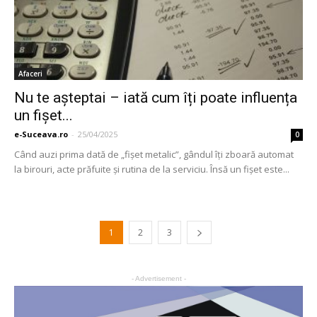
Afaceri
Nu te așteptai – iată cum îți poate influența
un fișet...
e-Suceava.ro
-
25/04/2025
0
Când auzi prima dată de „fișet metalic”, gândul îţi zboară automat
la birouri, acte prăfuite și rutina de la serviciu. Însă un fișet este...
1
2
3
- Advertisement -