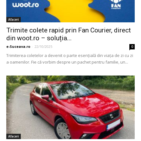
Afaceri
Trimite colete rapid prin Fan Courier, direct
din woot.ro – soluția...
e-Suceava.ro
-
22/10/2025
0
Trimiterea coletelor a devenit o parte esențială din viața de zi cu zi
a oamenilor. Fie că vorbim despre un pachet pentru familie, un...
Afaceri