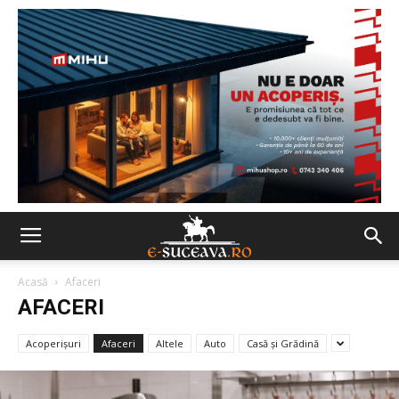
Acasă
Afaceri
AFACERI
Acoperișuri
Afaceri
Altele
Auto
Casă şi Grădină