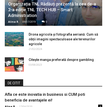
Organizația TNL Rădăuți prezentă la cea de-a
2-a ediție TNL TECH HUB – Smart
Administration
Alina R.
-
09/07/2019
0
Drona agricola și fotografia aeriană: Cum să
obții imagini spectaculoase ale terenurilor
agricole
21/02/2024
Citește manga preferată despre gambling
03/08/2023
DE CITIT
Afla ce este inovatia in business si CUM poti
beneficia de avantajele ei!
Alina R.
-
17/06/2020
0