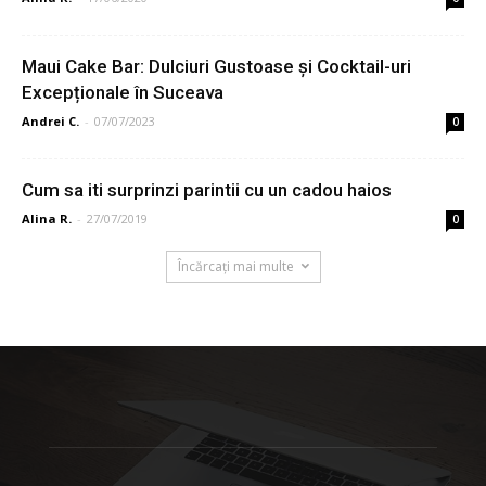
Maui Cake Bar: Dulciuri Gustoase și Cocktail-uri
Excepționale în Suceava
Andrei C.
-
07/07/2023
0
Cum sa iti surprinzi parintii cu un cadou haios
Alina R.
-
27/07/2019
0
Încărcați mai multe