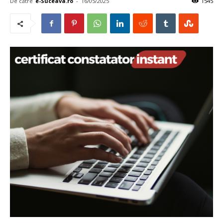
De către
e-Suceava.ro
-
16/05/2025
1545