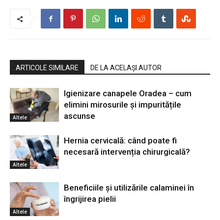
ARTICOLE SIMILARE
DE LA ACELAȘI AUTOR
Igienizare canapele Oradea – cum
elimini mirosurile și impuritățile
ascunse
Altele
Hernia cervicală: când poate fi
necesară intervenția chirurgicală?
Altele
Beneficiile și utilizările calaminei în
îngrijirea pielii
Altele