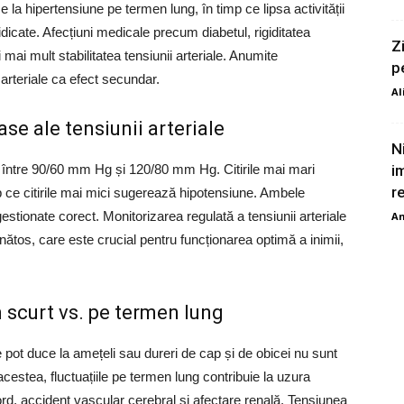
e la hipertensiune pe termen lung, în timp ce lipsa activității
idicate. Afecțiuni medicale precum diabetul, rigiditatea
Z
mai mult stabilitatea tensiunii arteriale. Anumite
p
arteriale ca efect secundar.
Al
se ale tensiunii arteriale
N
 între 90/60 mm Hg și 120/80 mm Hg. Citirile mai mari
i
re
mp ce citirile mai mici sugerează hipotensiune. Ambele
estionate corect. Monitorizarea regulată a tensiunii arteriale
An
nătos, care este crucial pentru funcționarea optimă a inimii,
n scurt vs. pe termen lung
le pot duce la amețeli sau dureri de cap și de obicei nu sunt
estea, fluctuațiile pe termen lung contribuie la uzura
rd, accident vascular cerebral și afectare renală. Tensiunea