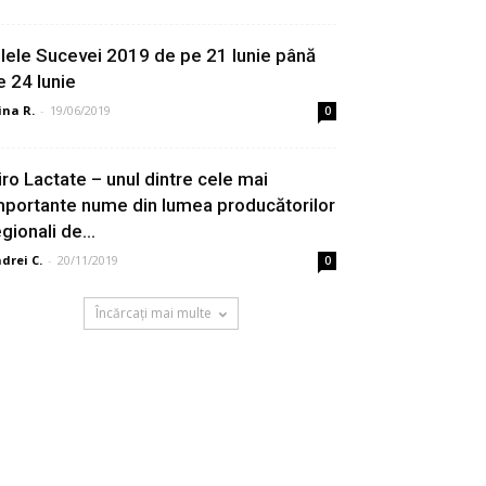
ilele Sucevei 2019 de pe 21 Iunie până
e 24 Iunie
ina R.
-
19/06/2019
0
iro Lactate – unul dintre cele mai
mportante nume din lumea producătorilor
gionali de...
drei C.
-
20/11/2019
0
Încărcați mai multe