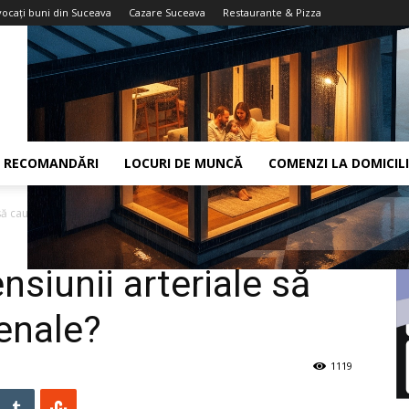
vocaţi buni din Suceava
Cazare Suceava
Restaurante & Pizza
RECOMANDĂRI
LOCURI DE MUNCĂ
COMENZI LA DOMICIL
 să cauzeze leziuni renale?
ensiunii arteriale să
renale?
1119