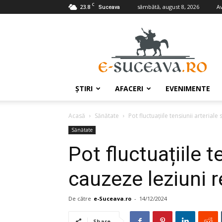
C
23.8
sâmbătă, august 8, 2026
A
Suceava
e-
Suceava.ro
ŞTIRI
AFACERI
EVENIMENTE
Acasă
Sănătate
Pot fluctuațiile tensiunii arteriale
Sănătate
Pot fluctuațiile t
cauzeze leziuni 
De către
e-Suceava.ro
-
14/12/2024
Share