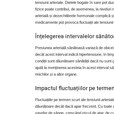
tensiunii arteriale. Dietele bogate în sare pot duc
fizice poate contribui, de asemenea, la niveluri r
arterială și dezechilibrele hormonale complică și 
medicamente pot provoca fluctuații ale tensiunii 
Înțelegerea intervalelor sănătoa
Presiunea arterială sănătoasă variază de obicei
decât acest interval indică hipertensiune, în ti
condiții sunt dăunătoare sănătății dacă nu sunt g
ajută la menținerea acesteia în acest interval să
rinichilor și a altor organe.
Impactul fluctuațiilor pe terme
Fluctuațiile pe termen scurt ale tensiunii arteria
dăunătoare decât dacă apar frecvent. Cu toate ac
vaselor de sânge, crescând riscul de atac de co