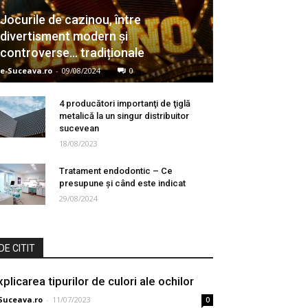
Jocurile de cazinou, între
divertisment modern și
controverse… tradiționale
e-Suceava.ro
-
09/08/2024
0
4 producători importanţi de ţiglă
metalică la un singur distribuitor
sucevean
18/08/2023
Tratament endodontic – Ce
presupune și când este indicat
29/08/2024
DE CITIT
xplicarea tipurilor de culori ale ochilor
Suceava.ro
-
11/07/2023
0