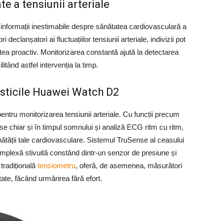
e a tensiunii arteriale
ă informații inestimabile despre sănătatea cardiovasculară a
i declanșatori ai fluctuațiilor tensiunii arteriale, indivizii pot
atea proactiv. Monitorizarea constantă ajută la detectarea
itând astfel intervenția la timp.
isticile Huawei Watch D2
ntru monitorizarea tensiunii arteriale. Cu funcții precum
se chiar și în timpul somnului și analiză ECG ritm cu ritm,
nătății tale cardiovasculare. Sistemul TruSense al ceasului
complexă stivuită constând dintr-un senzor de presiune și
 tradițională
tensiometru
, oferă, de asemenea, măsurători
tate, făcând urmărirea fără efort.