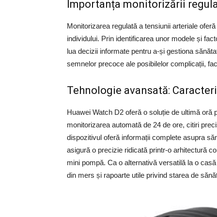
Importanța monitorizării regulat
Monitorizarea regulată a tensiunii arteriale ofer
individului. Prin identificarea unor modele și factor
lua decizii informate pentru a-și gestiona sănăt
semnelor precoce ale posibilelor complicații, facil
Tehnologie avansată: Caracter
Huawei Watch D2 oferă o soluție de ultimă oră pe
monitorizarea automată de 24 de ore, citiri preci
dispozitivul oferă informații complete asupra să
asigură o precizie ridicată printr-o arhitectură 
mini pompă. Ca o alternativă versatilă la o casă
din mers și rapoarte utile privind starea de sănă