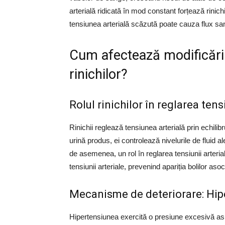
arterială ridicată în mod constant forțează rinich
tensiunea arterială scăzută poate cauza flux san
Cum afectează modificările
rinichilor?
Rolul rinichilor în reglarea tens
Rinichii reglează tensiunea arterială prin echilibru
urină produs, ei controlează nivelurile de fluid 
de asemenea, un rol în reglarea tensiunii arteria
tensiunii arteriale, prevenind apariția bolilor asoc
Mecanisme de deteriorare: Hip
Hipertensiunea exercită o presiune excesivă as