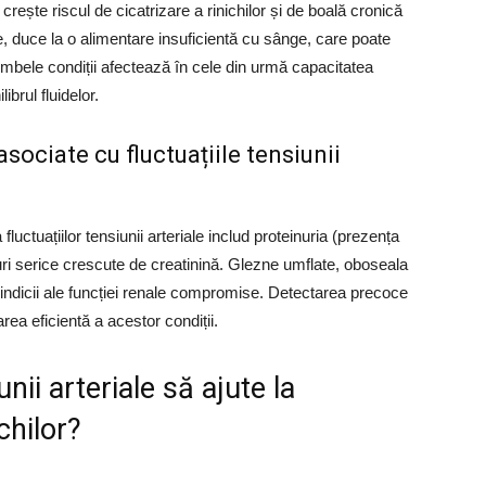
rește riscul de cicatrizare a rinichilor și de boală cronică
e, duce la o alimentare insuficientă cu sânge, care poate
Ambele condiții afectează în cele din urmă capacitatea
ibrul fluidelor.
sociate cu fluctuațiile tensiunii
fluctuațiilor tensiunii arteriale includ proteinuria (prezența
luri serice crescute de creatinină. Glezne umflate, oboseala
 indicii ale funcției renale compromise. Detectarea precoce
rea eficientă a acestor condiții.
ii arteriale să ajute la
chilor?