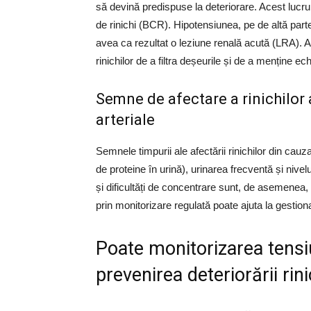
să devină predispuse la deteriorare. Acest lucru c
de rinichi (BCR). Hipotensiunea, pe de altă part
avea ca rezultat o leziune renală acută (LRA). 
rinichilor de a filtra deșeurile și de a menține echil
Semne de afectare a rinichilor a
arteriale
Semnele timpurii ale afectării rinichilor din cauza 
de proteine în urină), urinarea frecventă și nive
și dificultăți de concentrare sunt, de asemenea,
prin monitorizare regulată poate ajuta la gestiona
Poate monitorizarea tensiun
prevenirea deteriorării rini