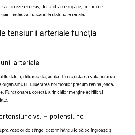
ii să lucreze excesiv, ducând la nefropatie, în timp ce
guin inadecvat, ducând la disfuncție renală.
 tensiunii arteriale funcția
iunii arteriale
l fluidelor și filtrarea deșeurilor. Prin ajustarea volumului de
ale organismului. Eliberarea hormonilor precum renina joacă,
le. Funcționarea corectă a rinichilor menține echilibrul
iate.
ertensiune vs. Hipotensiune
upra vaselor de sânge, determinându-le să se îngroașe și