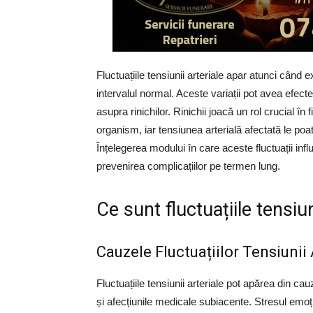
Fluctuațiile tensiunii arteriale apar atunci când e
intervalul normal. Aceste variații pot avea efect
asupra rinichilor. Rinichii joacă un rol crucial în f
organism, iar tensiunea arterială afectată le poa
Înțelegerea modului în care aceste fluctuații inf
prevenirea complicațiilor pe termen lung.
Ce sunt fluctuațiile tensiun
Cauzele Fluctuațiilor Tensiunii 
Fluctuațiile tensiunii arteriale pot apărea din cauz
și afecțiunile medicale subiacente. Stresul emo