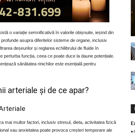
xistă o variație semnificativă în valorile obișnuite, ieșind din
e profunde asupra diferitelor sisteme de organe, inclusiv
iltrarea deșeurilor și reglarea echilibrului de fluide în
te perturba funcția, ceea ce poate duce la daune potențiale.
luențează sănătatea rinichilor este esențială pentru
ii arteriale și de ce apar?
Arteriale
a mai multor factori, inclusiv stresul, dieta, activitatea fizică
E
țional sau anxietatea poate provoca creșteri temporare ale
e-