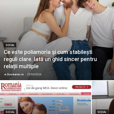
SOCIAL
Ce este poliamoria și cum stabilești
reguli clare. Iată un ghid sincer pentru
relații multiple
e-Suceava.ro
-
23/06/2026
SOCIAL
SOCIAL