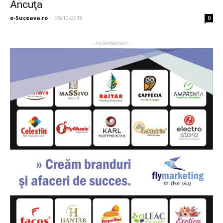
Ancuţa
e-Suceava.ro
-
05/10/2018
0
- Advertisement -