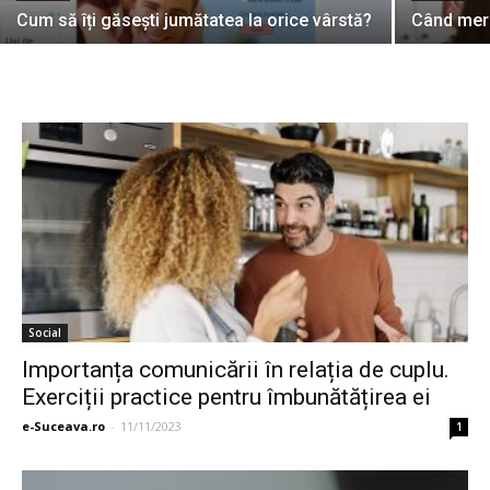
Cum să îți găsești jumătatea la orice vârstă?
Când merg
Social
Importanța comunicării în relația de cuplu.
Exerciții practice pentru îmbunătățirea ei
e-Suceava.ro
-
11/11/2023
1