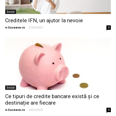
Social
Creditele IFN, un ajutor la nevoie
e-Suceava.ro
-
31/03/2023
0
Social
Ce tipuri de credite bancare există și ce
destinație are fiecare
e-Suceava.ro
-
24/03/2023
0