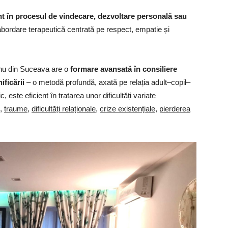
ent în procesul de vindecare, dezvoltare personală sau
 abordare terapeutică centrată pe respect, empatie și
nu din Suceava are o
formare avansată în consiliere
nificării
– o metodă profundă, axată pe relația adult–copil–
ic, este eficient în tratarea unor dificultăți variate
,
traume
,
dificultăți relaționale
,
crize existențiale
,
pierderea