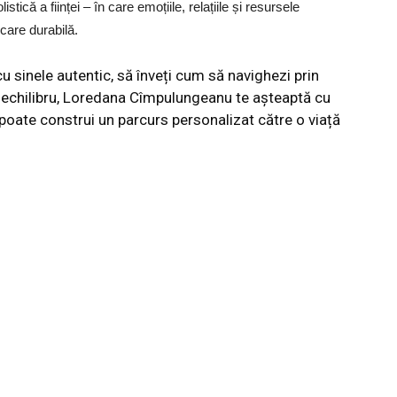
stică a ființei – în care emoțiile, relațiile și resursele
care durabilă.
u sinele autentic, să înveți cum să navighezi prin
și echilibru, Loredana Cîmpulungeanu te așteaptă cu
e poate construi un parcurs personalizat către o viață