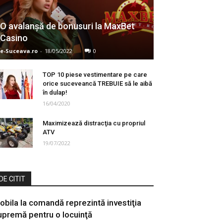
O avalanșă de bonusuri la MaxBet
Casino
e-Suceava.ro
-
18/05/2022
0
TOP 10 piese vestimentare pe care
orice suceveancă TREBUIE să le aibă
în dulap!
16/04/2020
Maximizează distracţia cu propriul
ATV
19/07/2022
DE CITIT
obila la comandă reprezintă investiţia
upremă pentru o locuinţă