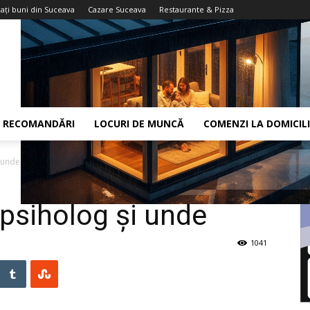
aţi buni din Suceava
Cazare Suceava
Restaurante & Pizza
RECOMANDĂRI
LOCURI DE MUNCĂ
COMENZI LA DOMICIL
 unde
psiholog şi unde
1041