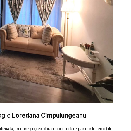
logie
Loredana Cîmpulungeanu
:
judecată
, în care poți explora cu încredere gândurile, emoțiile