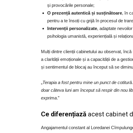
și provocările personale;
O prezen
ță autentică
și sus
ținătoare
, în 
pentru a te însoți cu grijă în procesul de tra
Interven
ții personalizate
, adaptate nevoilo
psihologia umanistă, experiențială și relațio
Mulți dintre clienții cabinetului au observat, înc
a clarității emoționale și a capacității de a gestion
și sentimentul de blocaj au început să se diminu
„
Terapia a fost pentru mine un punct de cotitură.
doar câteva luni am început să respir din nou lib
exprima
.”
Ce diferențiază
acest cabinet d
Angajamentul constant al Loredanei Cîmpulungea