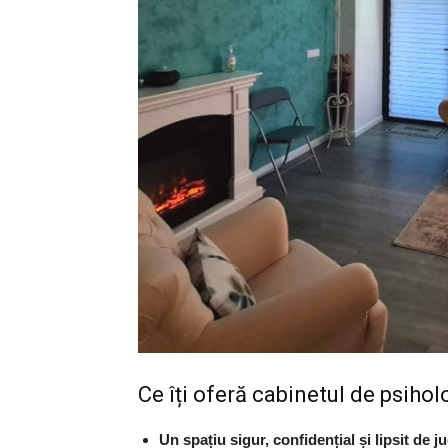
Ce îți oferă cabinetul de psiho
Un spa
țiu sigur, confiden
țial
și lipsit de 