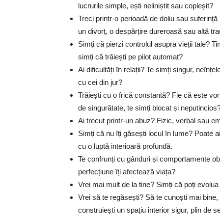
lucrurile simple, ești neliniștit sau copleșit?
Treci printr-o perioadă de doliu sau suferinț
un divorț, o despărțire dureroasă sau altă t
Simți că pierzi controlul asupra vieții tale? T
simți că trăiești pe pilot automat?
Ai dificultăți în relații? Te simți singur, neînț
cu cei din jur?
Trăiești cu o frică constantă? Fie că este vor
de singurătate, te simți blocat și neputincios
Ai trecut printr-un abuz? Fizic, verbal sau emo
Simți că nu îți găsești locul în lume? Poate ai
cu o luptă interioară profundă.
Te confrunți cu gânduri și comportamente ob
perfecțiune îți afectează viața?
Vrei mai mult de la tine? Simți că poți evolu
Vrei să te regăsești? Să te cunoști mai bine, să
construiești un spațiu interior sigur, plin de 