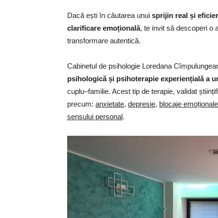
Dacă ești în căutarea unui
sprijin real
și efici
clarificare emo
țională
, te invit să descoperi o
transformare autentică.
Cabinetul de psihologie Loredana Cîmpulungea
psihologică
și psihoterapie experien
țială a u
cuplu–familie. Acest tip de terapie, validat științif
precum:
anxietate
,
depresie
,
blocaje emoționale
sensului personal
.