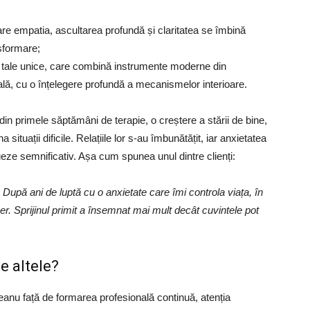
care empatia, ascultarea profundă și claritatea se îmbină
nsformare;
r tale unice, care combină instrumente moderne din
nală, cu o înțelegere profundă a mecanismelor interioare.
ă din primele săptămâni de terapie, o creștere a stării de bine,
a situații dificile. Relațiile lor s-au îmbunătățit, iar anxietatea
eze semnificativ. Așa cum spunea unul dintre clienți:
 După ani de luptă cu o anxietate care îmi controla via
ța, în
er. Sprijinul primit a însemnat mai mult decât cuvintele pot
e altele?
nu față de formarea profesională continuă, atenția