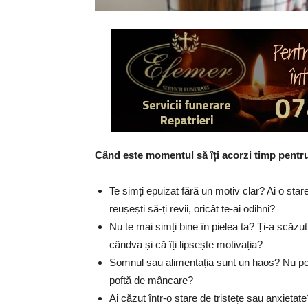
Când este momentul să îți acorzi timp pentru t
Te simți epuizat fără un motiv clar? Ai o star
reușești să-ți revii, oricât te-ai odihni?
Nu te mai simți bine în pielea ta? Ți-a scăzut 
cândva și că îți lipsește motivația?
Somnul sau alimentația sunt un haos? Nu poț
poftă de mâncare?
Ai căzut într-o stare de tristețe sau anxietat