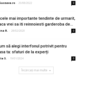
Suceava.ro
-
20/08/2022
0
 cele mai importante tendinte de urmarit,
aca vrei sa iti reinnoiesti garderoba de...
ina R.
-
28/02/2020
0
um să alegi interfonul potrivit pentru
asa ta: sfaturi de la experți
lia S.
-
19/01/2024
0
Încărcați mai multe