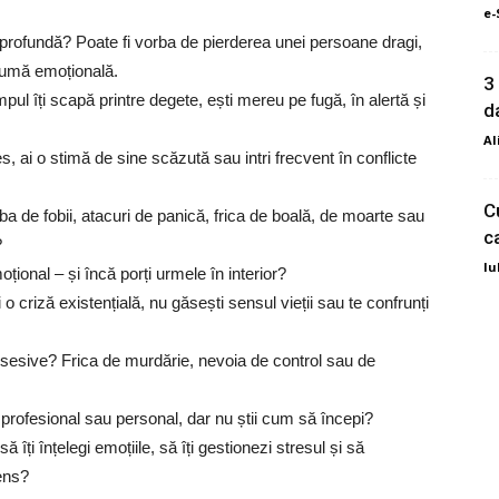
e-
ă profundă? Poate fi vorba de pierderea unei persoane dragi,
raumă emoțională.
3
impul îți scapă printre degete, ești mereu pe fugă, în alertă și
d
Al
eles, ai o stimă de sine scăzută sau intri frecvent în conflicte
C
ba de fobii, atacuri de panică, frica de boală, de moarte sau
c
?
Iu
țional – și încă porți urmele în interior?
 o criză existențială, nu găsești sensul vieții sau te confrunți
sesive? Frica de murdărie, nevoia de control sau de
a profesional sau personal, dar nu știi cum să începi?
 îți înțelegi emoțiile, să îți gestionezi stresul și să
sens?