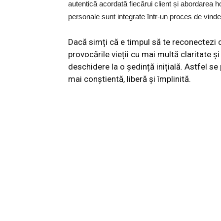
autentică acordată fiecărui client și abordarea holi
personale sunt integrate într-un proces de vinde
Dacă simți că e timpul să te reconectezi c
provocările vieții cu mai multă claritate 
deschidere la o ședință inițială. Astfel s
mai conștientă, liberă și împlinită.