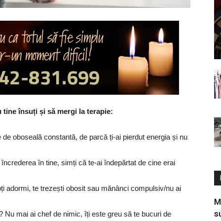
ine însuți și să mergi la terapie:
e de oboseală constantă, de parcă ți-ai pierdut energia și nu
încrederea în tine, simți că te-ai îndepărtat de cine erai
i adormi, te trezești obosit sau mănânci compulsiv/nu ai
M
s
e? Nu mai ai chef de nimic, îți este greu să te bucuri de