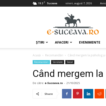
C
19.3
vineri, august 7, 2026
Avoc
Suceava
e-
Suceava.ro
ŞTIRI
AFACERI
EVENIMENTE
Acasă
Recomandări
Când mergem la psiholog şi
Recomandări
Sănătate
Social
Când mergem la 
De către
e-Suceava.ro
-
21/10/2025
Share