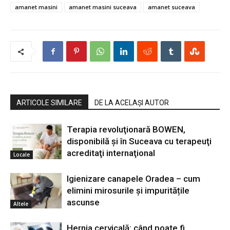
amanet masini
amanet masini suceava
amanet suceava
ARTICOLE SIMILARE
DE LA ACELAȘI AUTOR
Terapia revoluţionară BOWEN,
disponibilă şi în Suceava cu terapeuţi
acreditaţi internaţional
Locale
Igienizare canapele Oradea – cum
elimini mirosurile și impuritățile
ascunse
Altele
Hernia cervicală: când poate fi