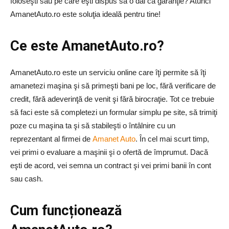
foloseşti sau pe care eşti dispus să o dai ca garanţie? Atunci
AmanetAuto.ro este soluţia ideală pentru tine!
Ce este AmanetAuto.ro?
AmanetAuto.ro este un serviciu online care îţi permite să îţi
amanetezi maşina şi să primeşti bani pe loc, fără verificare de
credit, fără adeverinţă de venit şi fără birocraţie. Tot ce trebuie
să faci este să completezi un formular simplu pe site, să trimiţi
poze cu maşina ta şi să stabileşti o întâlnire cu un
reprezentant al firmei de
Amanet Auto
. În cel mai scurt timp,
vei primi o evaluare a maşinii şi o ofertă de împrumut. Dacă
eşti de acord, vei semna un contract şi vei primi banii în cont
sau cash.
Cum funcționează