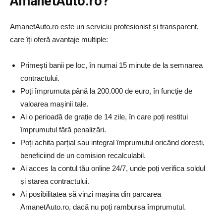
AmanetAuto.ro?
AmanetAuto.ro este un serviciu profesionist și transparent,
care îți oferă avantaje multiple:
Primești banii pe loc, în numai 15 minute de la semnarea
contractului.
Poți împrumuta până la 200.000 de euro, în funcție de
valoarea mașinii tale.
Ai o perioadă de grație de 14 zile, în care poți restitui
împrumutul fără penalizări.
Poți achita parțial sau integral împrumutul oricând dorești,
beneficiind de un comision recalculabil.
Ai acces la contul tău online 24/7, unde poți verifica soldul
și starea contractului.
Ai posibilitatea să vinzi mașina din parcarea
AmanetAuto.ro, dacă nu poți rambursa împrumutul.