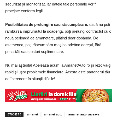
securizat şi monitorizat, iar datele tale personale vor fi
protejate conform legii.
Posibilitatea de prelungire sau răscumpărare:
dacă nu poţi
rambursa împrumutul la scadenţă, poţi prelungi contractul cu o
nouă perioadă de amanetare, plătind doar dobânda. De
asemenea, poţi răscumpăra maşina oricând doreşti, fără
penalităţi sau costuri suplimentare.
Nu mai aştepta! Apelează acum la AmanetAuto.ro şi rezolvă-ţi
rapid şi uşor problemele financiare! Acesta este partenerul tău
de încredere în situații dificile!
ETICHETE
amanet
amanet auto
amanet auto suceava