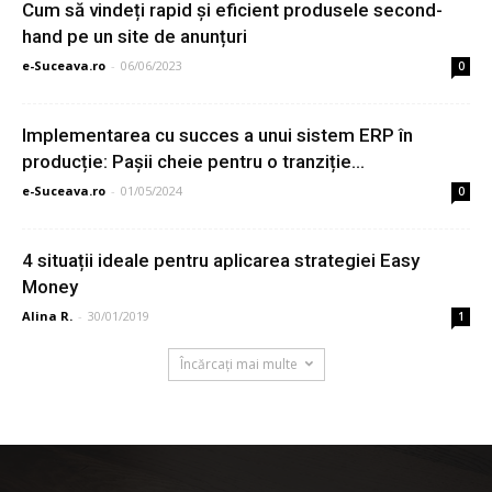
Cum să vindeți rapid și eficient produsele second-
hand pe un site de anunțuri
e-Suceava.ro
-
06/06/2023
0
Implementarea cu succes a unui sistem ERP în
producție: Pașii cheie pentru o tranziție...
e-Suceava.ro
-
01/05/2024
0
4 situații ideale pentru aplicarea strategiei Easy
Money
Alina R.
-
30/01/2019
1
Încărcați mai multe