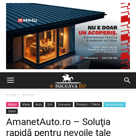
Acasă
Afaceri
Afaceri
Altele
Auto
Ştiri
Economic
Promoții / Oferte
Recomandări
Social
AmanetAuto.ro – Soluţia
rapidă pentru nevoile tale