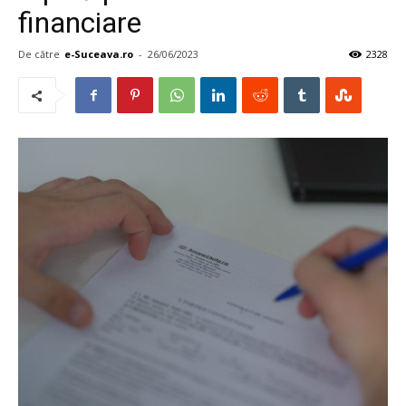
financiare
De către
e-Suceava.ro
-
26/06/2023
2328