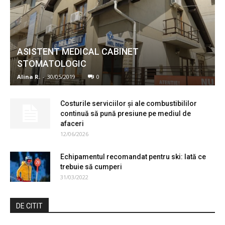
ASISTENT MEDICAL CABINET
STOMATOLOGIC
Alina R.
-
30/05/2019
0
Costurile serviciilor și ale combustibililor
continuă să pună presiune pe mediul de
afaceri
12/06/2026
Echipamentul recomandat pentru ski: Iată ce
trebuie să cumperi
31/03/2022
DE CITIT