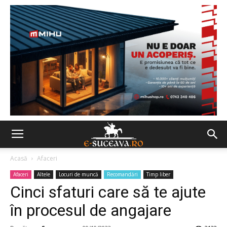
Acasă
Afaceri
Afaceri
Altele
Locuri de muncă
Recomandări
Timp liber
Cinci sfaturi care să te ajute
în procesul de angajare