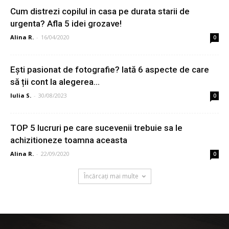
Cum distrezi copilul in casa pe durata starii de
urgenta? Afla 5 idei grozave!
Alina R.
-
16/04/2020
0
Ești pasionat de fotografie? Iată 6 aspecte de care
să ții cont la alegerea...
Iulia S.
-
30/08/2023
0
TOP 5 lucruri pe care sucevenii trebuie sa le
achizitioneze toamna aceasta
Alina R.
-
22/09/2020
0
Încărcați mai multe