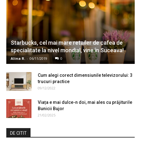
Starbucks, cel mai mare retailer de cafea de
specialitate la nivel mondial, vine în Suceava!
Alina R.
-
06/11/2019
0
Cum alegi corect dimensiunile televizorului: 3
trucuri practice
09/12/2022
Viața e mai dulce-n doi, mai ales cu prăjiturile
Bunicii Bujor
21/02/2025
DE CITIT