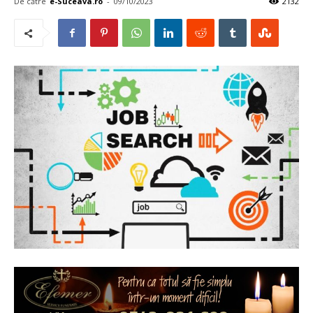
De către
e-Suceava.ro
-
09/10/2023
2132