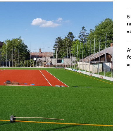
5
r
e-
A
f
Al