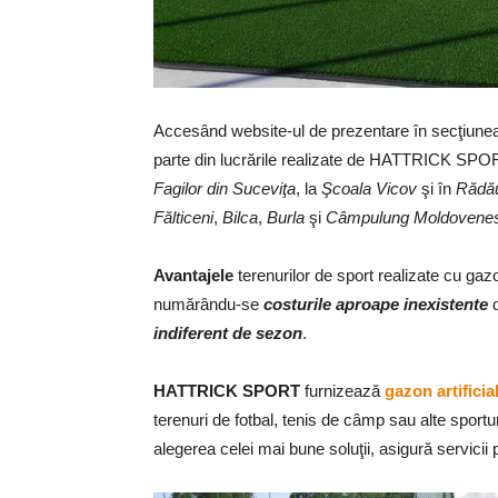
Accesând website-ul de prezentare în secţiun
parte din lucrările realizate de HATTRICK SP
Fagilor din Suceviţa
, la
Şcoala Vicov
şi în
Rădău
Fălticeni
,
Bilca
,
Burla
şi
Câmpulung Moldovene
Avantajele
terenurilor de sport realizate cu gazo
numărându-se
costurile aproape inexistente
d
indiferent de sezon
.
HATTRICK SPORT
furnizează
gazon artificial
terenuri de fotbal, tenis de câmp sau alte sportu
alegerea celei mai bune soluţii, asigură servicii