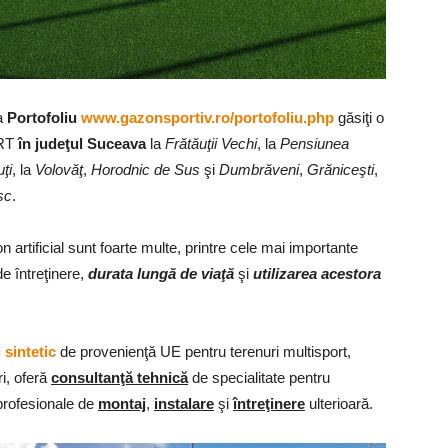
ea
Portofoliu
www.gazonsportiv.ro/portofoliu.php
găsiţi o
ORT
în judeţul Suceava
la
Frătăuţii Vechi
, la
Pensiunea
ţi
, la
Volovăţ
,
Horodnic de Sus
şi
Dumbrăveni
,
Grăniceşti
,
sc
.
n artificial sunt foarte multe, printre cele mai importante
e întreţinere,
durata lungă de viaţă
şi
utilizarea acestora
 sintetic
de provenienţă UE pentru terenuri multisport,
ri, oferă
consultanţă tehnică
de specialitate pentru
 profesionale de
montaj
,
instalare
şi
întreţinere
ulterioară.