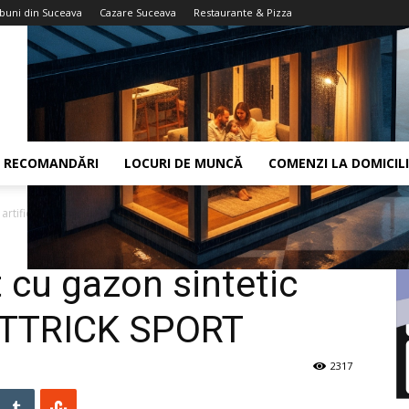
 buni din Suceava
Cazare Suceava
Restaurante & Pizza
RECOMANDĂRI
LOCURI DE MUNCĂ
COMENZI LA DOMICIL
 artificial de la HATTRICK SPORT
 cu gazon sintetic
 HATTRICK SPORT
2317