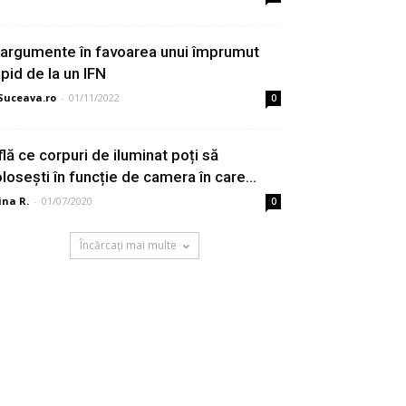
 argumente în favoarea unui împrumut
apid de la un IFN
Suceava.ro
-
01/11/2022
0
flă ce corpuri de iluminat poți să
olosești în funcție de camera în care...
ina R.
-
01/07/2020
0
Încărcați mai multe