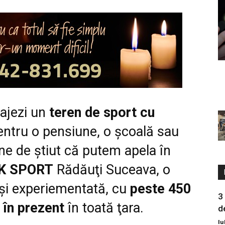
ajezi un
teren de sport cu
ntru o pensiune, o şcoală sau
ne de ştiut că putem apela în
K SPORT
Rădăuţi Suceava, o
şi experiementată, cu
peste 450
3
 în prezent
în toată ţara.
d
Iu