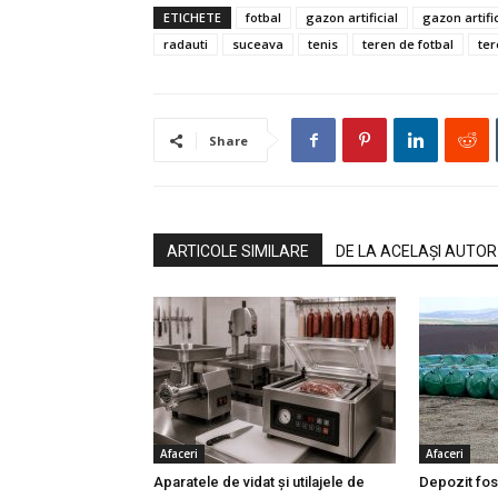
ETICHETE
fotbal
gazon artificial
gazon artifi
radauti
suceava
tenis
teren de fotbal
ter
Share
ARTICOLE SIMILARE
DE LA ACELAȘI AUTOR
Afaceri
Afaceri
Aparatele de vidat și utilajele de
Depozit fos