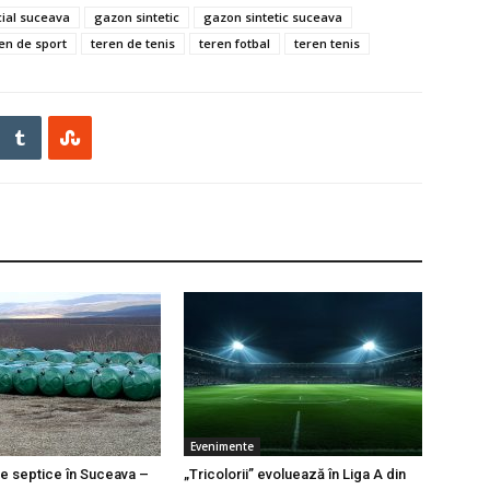
cial suceava
gazon sintetic
gazon sintetic suceava
en de sport
teren de tenis
teren fotbal
teren tenis
Evenimente
e septice în Suceava –
„Tricolorii” evoluează în Liga A din