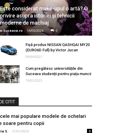
Este considerat make-upul o artă? O
privire asupra istoriei și tehnicii
moderne de machiaj
e-Suceava.ro
-
14/06/2024
0
Fișă produs NISSAN QASHQAI MY20
(EURO6D Full) by Victor Jucan
09/04/2021
Cum pregătesc universitățile din
Suceava studenții pentru piața muncii
15/02/2025
DE CITIT
 cele mai populare modele de ochelari
e soare pentru copii
lia S.
-
31/01/2024
0