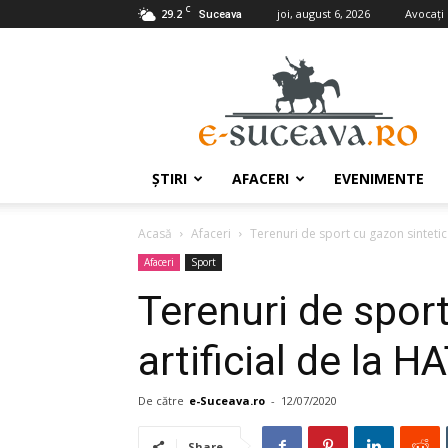
C
29.2
joi, august 6, 2026
Avocaţi
Suceava
e-
Suceava.ro
ŞTIRI
AFACERI
EVENIMENTE
Acasă
Afaceri
Terenuri de sport cu gazon sintetic
Afaceri
Sport
Terenuri de sport
artificial de la
De către
e-Suceava.ro
-
12/07/2020
Share