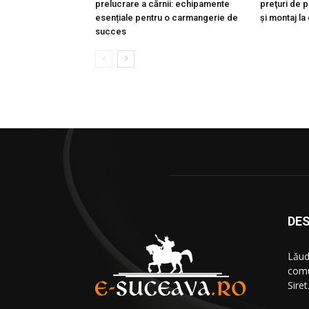
prelucrare a cărnii: echipamente
preţuri de p
esențiale pentru o carmangerie de
şi montaj la
succes
DES
Lăud
comu
Siret