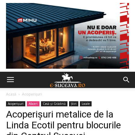
Acasă
Acoperișuri
Acoperișuri
Afaceri
Casă şi Grădină
Ştiri
Locale
Acoperişuri metalice de la
Linda Ecotil pentru blocurile