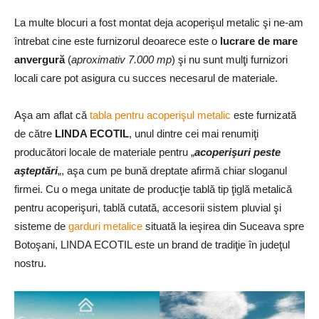
La multe blocuri a fost montat deja acoperişul metalic şi ne-am
întrebat cine este furnizorul deoarece este o
lucrare de mare
anvergură
(
aproximativ 7.000 mp
) şi nu sunt mulţi furnizori
locali care pot asigura cu succes necesarul de materiale.
Aşa am aflat că
tabla pentru acoperişul metalic
este furnizată
de către
LINDA ECOTIL
, unul dintre cei mai renumiţi
producători locale de materiale pentru „
acoperişuri peste
aşteptări
„, aşa cum pe bună dreptate afirmă chiar sloganul
firmei. Cu o mega unitate de producţie tablă tip ţiglă metalică
pentru acoperişuri, tablă cutată, accesorii sistem pluvial şi
sisteme de
garduri metalice
situată la ieşirea din Suceava spre
Botoşani, LINDA ECOTIL este un brand de tradiţie în judeţul
nostru.