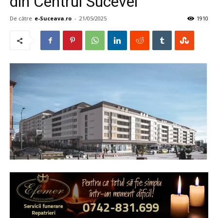
din Centrul Sucevei
De către
e-Suceava.ro
-
21/05/2025
1910