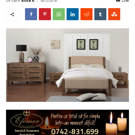
De către
Alina R.
-
18/12/2018
2248