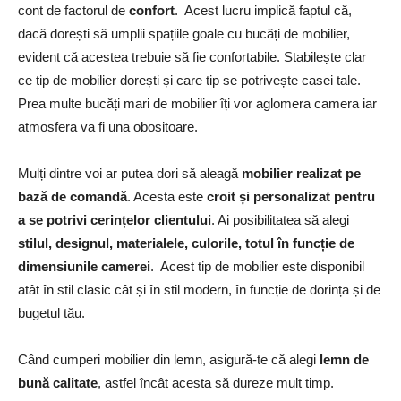
cont de factorul de
confort
. Acest lucru implică faptul că,
dacă dorești să umplii spațiile goale cu bucăți de mobilier,
evident că acestea trebuie să fie confortabile. Stabilește clar
ce tip de mobilier dorești și care tip se potrivește casei tale.
Prea multe bucăți mari de mobilier îți vor aglomera camera iar
atmosfera va fi una obositoare.
Mulți dintre voi ar putea dori să aleagă
mobilier realizat pe
bază de comandă
. Acesta este
croit și personalizat pentru
a se potrivi cerințelor clientului
. Ai posibilitatea să alegi
stilul, designul, materialele, culorile, totul în funcție de
dimensiunile camerei
. Acest tip de mobilier este disponibil
atât în ​​stil clasic cât și în stil modern, în funcție de dorința și de
bugetul tău.
Când cumperi mobilier din lemn, asigură-te că alegi
lemn de
bună calitate
, astfel încât acesta să dureze mult timp.