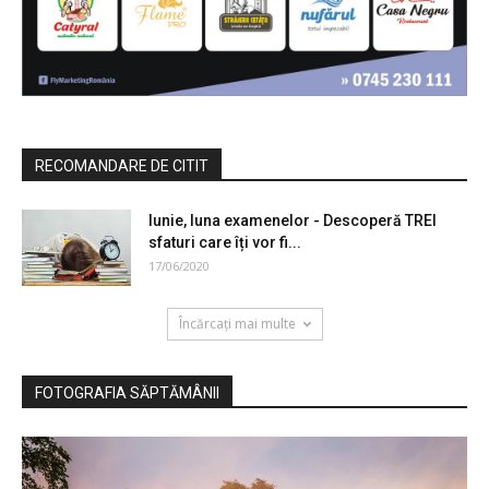
RECOMANDARE DE CITIT
Iunie,‌ ‌luna‌ ‌examenelor‌ ‌-‌ ‌Descoperă‌ ‌TREI‌
‌sfaturi‌ ‌care‌ ‌îți‌ ‌vor‌ ‌fi‌...
17/06/2020
Încărcați mai multe
FOTOGRAFIA SĂPTĂMÂNII