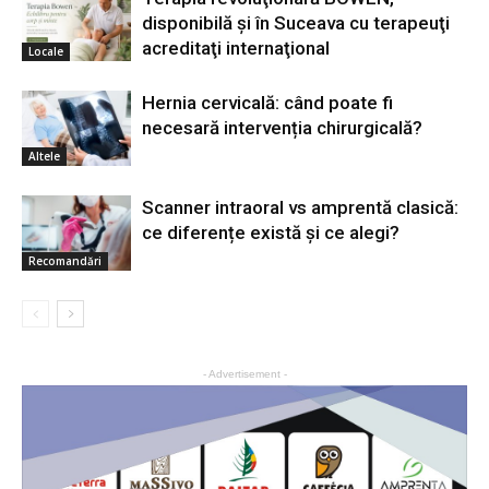
disponibilă şi în Suceava cu terapeuţi
acreditaţi internaţional
Locale
Hernia cervicală: când poate fi
necesară intervenția chirurgicală?
Altele
Scanner intraoral vs amprentă clasică:
ce diferențe există și ce alegi?
Recomandări
- Advertisement -