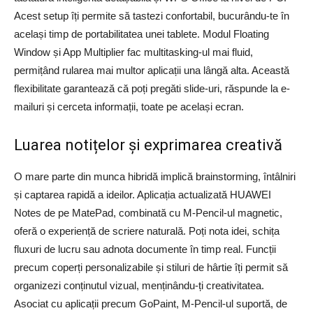
Acest setup îți permite să tastezi confortabil, bucurându-te în
același timp de portabilitatea unei tablete. Modul Floating
Window și App Multiplier fac multitasking-ul mai fluid,
permițând rularea mai multor aplicații una lângă alta. Această
flexibilitate garantează că poți pregăti slide-uri, răspunde la e-
mailuri și cerceta informații, toate pe același ecran.
Luarea notițelor și exprimarea creativă
O mare parte din munca hibridă implică brainstorming, întâlniri
și captarea rapidă a ideilor. Aplicația actualizată HUAWEI
Notes de pe MatePad, combinată cu M-Pencil-ul magnetic,
oferă o experiență de scriere naturală. Poți nota idei, schița
fluxuri de lucru sau adnota documente în timp real. Funcții
precum coperți personalizabile și stiluri de hârtie îți permit să
organizezi conținutul vizual, menținându-ți creativitatea.
Asociat cu aplicații precum GoPaint, M-Pencil-ul suportă, de