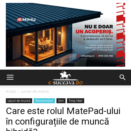
Acasă
Locuri de muncă
Locuri de muncă
Recomandări
Ştiri
Timp liber
Care este rolul MatePad-ului
în configurațiile de muncă