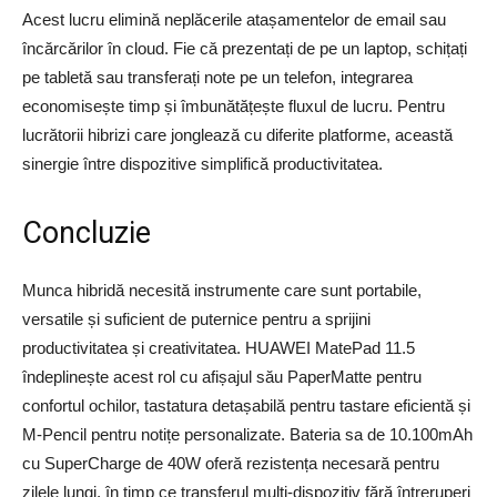
Acest lucru elimină neplăcerile atașamentelor de email sau
încărcărilor în cloud. Fie că prezentați de pe un laptop, schițați
pe tabletă sau transferați note pe un telefon, integrarea
economisește timp și îmbunătățește fluxul de lucru. Pentru
lucrătorii hibrizi care jonglează cu diferite platforme, această
sinergie între dispozitive simplifică productivitatea.
Concluzie
Munca hibridă necesită instrumente care sunt portabile,
versatile și suficient de puternice pentru a sprijini
productivitatea și creativitatea. HUAWEI MatePad 11.5
îndeplinește acest rol cu afișajul său PaperMatte pentru
confortul ochilor, tastatura detașabilă pentru tastare eficientă și
M-Pencil pentru notițe personalizate. Bateria sa de 10.100mAh
cu SuperCharge de 40W oferă rezistența necesară pentru
zilele lungi, în timp ce transferul multi-dispozitiv fără întreruperi