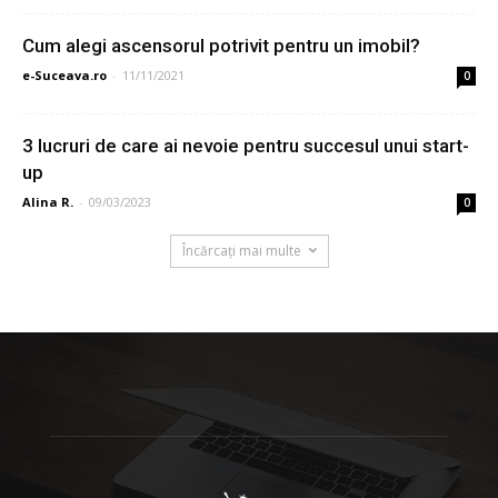
Cum alegi ascensorul potrivit pentru un imobil?
e-Suceava.ro
-
11/11/2021
0
3 lucruri de care ai nevoie pentru succesul unui start-
up
Alina R.
-
09/03/2023
0
Încărcați mai multe