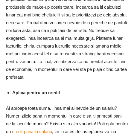
produsele de make-up costisitoare. Incearca sa iti calculezi
lunar cat mai bine cheltuielili si sa le prioritizezi pe cele absolut
necesare. Probabil nu vei avea nevoie de o pereche de pantofi
noi luna asta, asa ca ii poti taia de pe lista. Nu trebuie sa
exagerezi, insa incearca sa ai mai multa grija. Plateste lunar
facturile, chiria, cumpara lucrurile necesare si amana micile
mofturi, iar in acest fel o sa reusesti sa strangi banii necesari
pentru vacanta. La final, vei observa ca au meritat aceste luni
de economie, in momentul in care vei sta pe plaja citind cartea
preferata.
Aplica pentru un credit
Ai aproape toata suma, insa mai ai nevoie de un salariu?
Numeri zilele pana in momentul in care o sa iti primesti banii
de la locul de munca? Exista si o alta varianta! Poti opta pentru
un
credit pana la salariu
, iar in acest fel asteptarea va lua