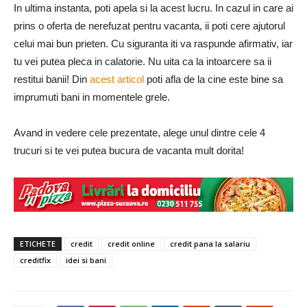
In ultima instanta, poti apela si la acest lucru. In cazul in care ai
prins o oferta de nerefuzat pentru vacanta, ii poti cere ajutorul
celui mai bun prieten. Cu siguranta iti va raspunde afirmativ, iar
tu vei putea pleca in calatorie. Nu uita ca la intoarcere sa ii
restitui banii! Din
acest articol
poti afla de la cine este bine sa
imprumuti bani in momentele grele.
Avand in vedere cele prezentate, alege unul dintre cele 4
trucuri si te vei putea bucura de vacanta mult dorita!
ETICHETE
credit
credit online
credit pana la salariu
creditfix
idei si bani