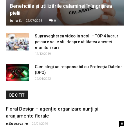
Beneficiile și utilizările calaminei în îngrijirea
pielii
Iulia S.
-
22/07/2026
0
Supravegherea video in scoli – TOP 4 lucruri
pe care sa le stii despre utilitatea acestei
monitorizari
12/12/2019
Cum alegi un responsabil cu Protecția Datelor
(DPO)
27/04/2022
DE CITIT
Floral Design – agenție organizare nunți și
aranjamente florale
e-Suceava.ro
-
29/01/2019
0