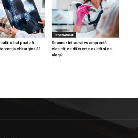
Recomandări
cală: când poate fi
Scanner intraoral vs amprentă
tervenția chirurgicală?
clasică: ce diferențe există și ce
alegi?