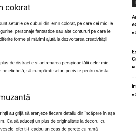
n colorat
A
nt seturile de cuburi din lemn colorat, pe care cei mici le
e
figurine, personaje fantastice sau alte contururi pe care le
e-
iferite forme și mărimi ajută la dezvoltarea creativității
E
Ca
lus de distracție și antrenarea perspicacității celor mici,
Al
 de pe etichetă, să cumpărați seturi potrivite pentru vârsta
I
e-
amuzantă
rinții au grijă să aranjeze fiecare detaliu din încăpere în așa
m. Ca să aduceți un plus de originalitate la decorul cu
ne vesele, oferiți-i cadou un ceas de perete cu ramă