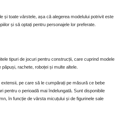
le și toate vârstele, așa că alegerea modelului potrivit este
opiilor și să optați pentru personajele lor preferate.
tele tipuri de jocuri pentru construcții, care cuprind modele
păpuși, rachete, roboței și multe altele.
ate extensii, pe care să le cumpărați pe măsură ce bebe
ri pentru o perioadă mai îndelungată. Sunt disponibile
emn, în funcție de vârsta micuțului și de figurinele sale