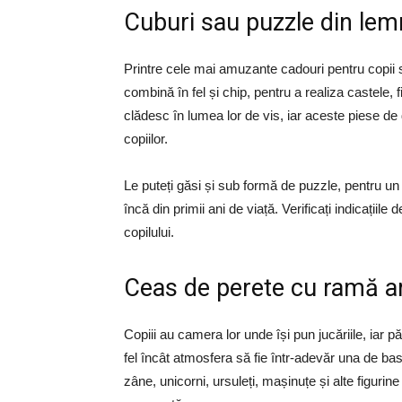
Cuburi sau puzzle din lem
Printre cele mai amuzante cadouri pentru copii su
combină în fel și chip, pentru a realiza castele, 
clădesc în lumea lor de vis, iar aceste piese de d
copiilor.
Le puteți găsi și sub formă de puzzle, pentru un p
încă din primii ani de viață. Verificați indicațiile
copilului.
Ceas de perete cu ramă 
Copiii au camera lor unde își pun jucăriile, iar pă
fel încât atmosfera să fie într-adevăr una de bas
zâne, unicorni, ursuleți, mașinuțe și alte figuri