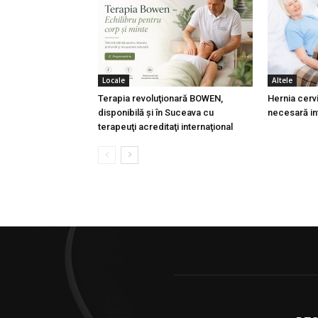
Locale
Altele
Terapia revoluţionară BOWEN,
Hernia cervi
disponibilă şi în Suceava cu
necesară in
terapeuţi acreditaţi internaţional