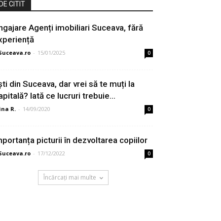
DE CITIT
ngajare Agenți imobiliari Suceava, fără
xperiență
Suceava.ro
-
15/01/2025
0
ști din Suceava, dar vrei să te muți la
pitală? Iată ce lucruri trebuie...
ina R.
-
14/09/2020
0
mportanța picturii în dezvoltarea copiilor
Suceava.ro
-
17/12/2022
0
Încărcați mai multe