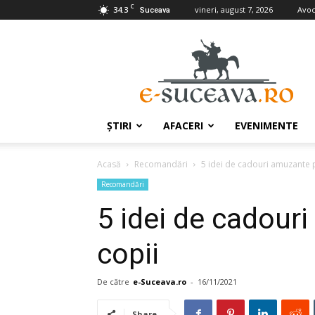
C
34.3
vineri, august 7, 2026
Avoc
Suceava
e-
Suceava.ro
ŞTIRI
AFACERI
EVENIMENTE
Acasă
Recomandări
5 idei de cadouri amuzante 
Recomandări
5 idei de cadour
copii
De către
e-Suceava.ro
-
16/11/2021
Share