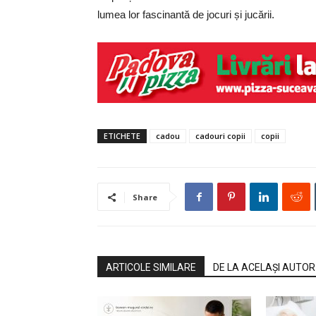
lumea lor fascinantă de jocuri și jucării.
ETICHETE
cadou
cadouri copii
copii
Share
ARTICOLE SIMILARE
DE LA ACELAȘI AUTOR