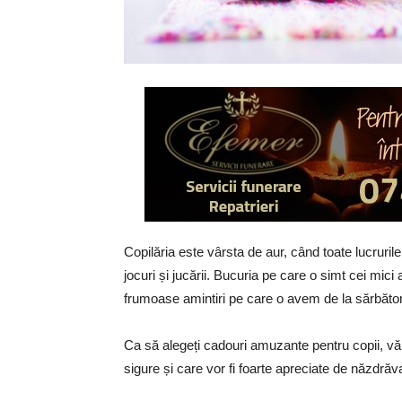
Copilăria este vârsta de aur, când toate lucruril
jocuri și jucării. Bucuria pe care o simt cei mic
frumoase amintiri pe care o avem de la sărbător
Ca să alegeți cadouri amuzante pentru copii, v
sigure și care vor fi foarte apreciate de năzdrăva