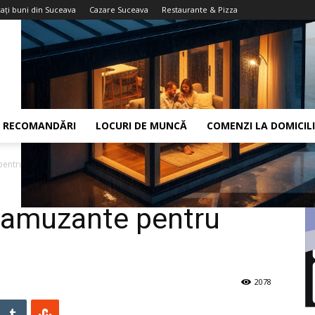
aţi buni din Suceava
Cazare Suceava
Restaurante & Pizza
RECOMANDĂRI
LOCURI DE MUNCĂ
COMENZI LA DOMICIL
pentru copii
i amuzante pentru
2078