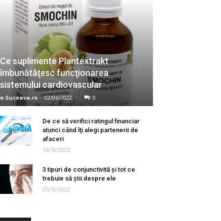
Ce suplimente Plantextrakt
îmbunătăţesc funcţionarea
sistemului cardiovascular
e-Suceava.ro
-
02/06/2022
0
De ce să verifici ratingul financiar
atunci când îţi alegi partenerii de
afaceri
16/10/2023
3 tipuri de conjunctivită și tot ce
trebuie să știi despre ele
25/10/2022