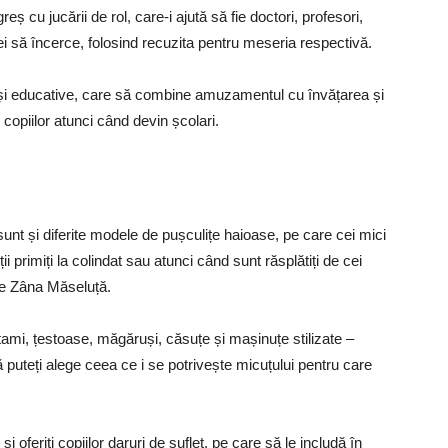
ș cu jucării de rol, care-i ajută să fie doctori, profesori,
ei să încerce, folosind recuzita pentru meseria respectivă.
și educative, care să combine amuzamentul cu învățarea și
s copiilor atunci când devin școlari.
unt și diferite modele de pușculițe haioase, pe care cei mici
i primiți la colindat sau atunci când sunt răsplătiți de cei
 pe Zâna Măseluță.
tami, țestoase, măgăruși, căsuțe și mașinuțe stilizate –
 puteți alege ceea ce i se potrivește micuțului pentru care
 oferiți copiilor daruri de suflet, pe care să le includă în