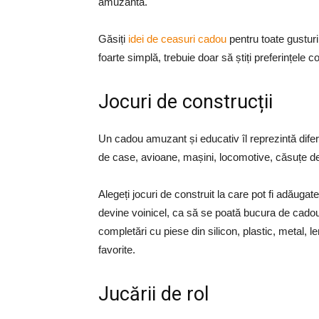
amuzantă.
Găsiți
idei de ceasuri cadou
pentru toate gusturi
foarte simplă, trebuie doar să știți preferințele c
Jocuri de construcții
Un cadou amuzant și educativ îl reprezintă diferi
de case, avioane, mașini, locomotive, căsuțe de 
Alegeți jocuri de construit la care pot fi adăug
devine voinicel, ca să se poată bucura de cadou
completări cu piese din silicon, plastic, metal, l
favorite.
Jucării de rol