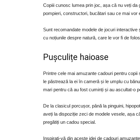
Copiii cunosc lumea prin joc, așa că nu veți da gre
pompieri, constructori, bucătari sau ce mai vor 
Sunt recomandate modele de jocuri interactive 
cu noțiunile despre natură, care le vor fi de folo
Pușculițe haioase
Printre cele mai amuzante cadouri pentru copii s
le păstrează la ei în cameră și le umplu cu bănuți
mari pentru că au fost cuminți și au ascultat-o
De la clasicul porcușor, până la pinguini, hipopo
aveți la dispoziție zeci de modele vesele, așa că
pregătiți un cadou special.
Inspirați-vă din aceste idei de cadouri amuzante și