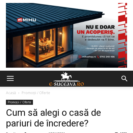
Acasă
Promoții / Oferte
Promoții / Oferte
Cum să alegi o casă de
pariuri de încredere?