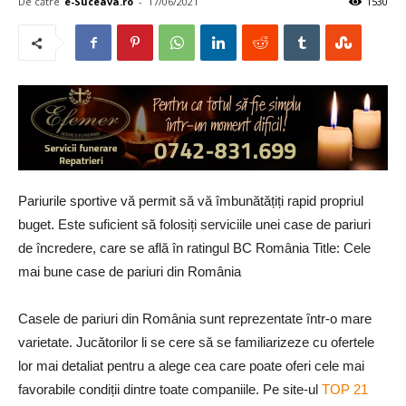
De către
e-Suceava.ro
-
17/06/2021
1530
Pariurile sportive vă permit să vă îmbunătățiți rapid propriul
buget. Este suficient să folosiți serviciile unei case de pariuri
de încredere, care se află în ratingul BC România Title: Cele
mai bune case de pariuri din România
Casele de pariuri din România sunt reprezentate într-o mare
varietate. Jucătorilor li se cere să se familiarizeze cu ofertele
lor mai detaliat pentru a alege cea care poate oferi cele mai
favorabile condiții dintre toate companiile. Pe site-ul
TOP 21