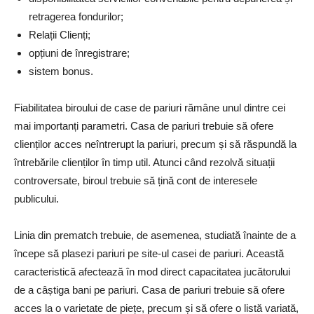
retragerea fondurilor;
Relații Clienți;
opțiuni de înregistrare;
sistem bonus.
Fiabilitatea biroului de case de pariuri rămâne unul dintre cei
mai importanți parametri. Casa de pariuri trebuie să ofere
clienților acces neîntrerupt la pariuri, precum și să răspundă la
întrebările clienților în timp util. Atunci când rezolvă situații
controversate, biroul trebuie să țină cont de interesele
publicului.
Linia din prematch trebuie, de asemenea, studiată înainte de a
începe să plasezi pariuri pe site-ul casei de pariuri. Această
caracteristică afectează în mod direct capacitatea jucătorului
de a câștiga bani pe pariuri. Casa de pariuri trebuie să ofere
acces la o varietate de piețe, precum și să ofere o listă variată,