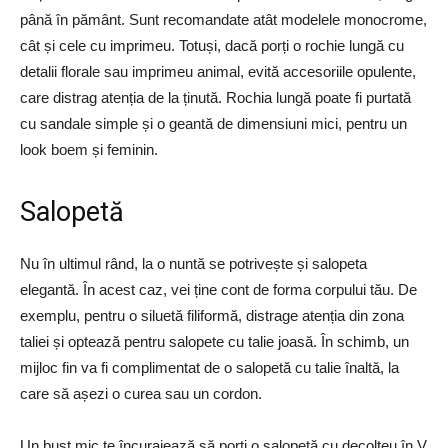
până în pământ. Sunt recomandate atât modelele monocrome,
cât și cele cu imprimeu. Totuși, dacă porți o rochie lungă cu
detalii florale sau imprimeu animal, evită accesoriile opulente,
care distrag atenția de la ținută. Rochia lungă poate fi purtată
cu sandale simple și o geantă de dimensiuni mici, pentru un
look boem și feminin.
Salopetă
Nu în ultimul rând, la o nuntă se potrivește și salopeta
elegantă. În acest caz, vei ține cont de forma corpului tău. De
exemplu, pentru o siluetă filiformă, distrage atenția din zona
taliei și optează pentru salopete cu talie joasă. În schimb, un
mijloc fin va fi complimentat de o salopetă cu talie înaltă, la
care să așezi o curea sau un cordon.
Un bust mic te încurajează să porți o salopetă cu decolteu în V