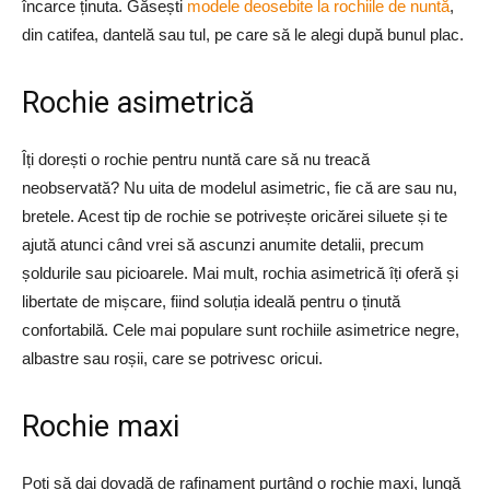
încarce ținuta. Găsești
modele deosebite la rochiile de nuntă
,
din catifea, dantelă sau tul, pe care să le alegi după bunul plac.
Rochie asimetrică
Îți dorești o rochie pentru nuntă care să nu treacă
neobservată? Nu uita de modelul asimetric, fie că are sau nu,
bretele. Acest tip de rochie se potrivește oricărei siluete și te
ajută atunci când vrei să ascunzi anumite detalii, precum
șoldurile sau picioarele. Mai mult, rochia asimetrică îți oferă și
libertate de mișcare, fiind soluția ideală pentru o ținută
confortabilă. Cele mai populare sunt rochiile asimetrice negre,
albastre sau roșii, care se potrivesc oricui.
Rochie maxi
Poți să dai dovadă de rafinament purtând o rochie maxi, lungă