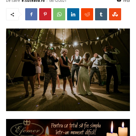
De către
e-Suceava.ro
-
08/12/2021
1953