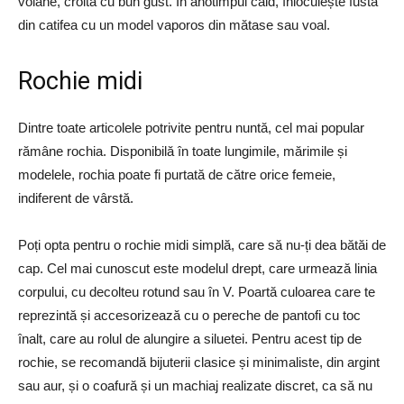
volane, croită cu bun gust. În anotimpul cald, înlocuiește fusta
din catifea cu un model vaporos din mătase sau voal.
Rochie midi
Dintre toate articolele potrivite pentru nuntă, cel mai popular
rămâne rochia. Disponibilă în toate lungimile, mărimile și
modelele, rochia poate fi purtată de către orice femeie,
indiferent de vârstă.
Poți opta pentru o rochie midi simplă, care să nu-ți dea bătăi de
cap. Cel mai cunoscut este modelul drept, care urmează linia
corpului, cu decolteu rotund sau în V. Poartă culoarea care te
reprezintă și accesorizează cu o pereche de pantofi cu toc
înalt, care au rolul de alungire a siluetei. Pentru acest tip de
rochie, se recomandă bijuterii clasice și minimaliste, din argint
sau aur, și o coafură și un machiaj realizate discret, ca să nu