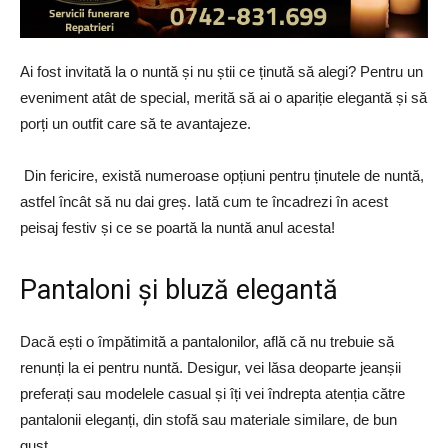
Ai fost invitată la o nuntă și nu știi ce ținută să alegi? Pentru un
eveniment atât de special, merită să ai o apariție elegantă și să
porți un outfit care să te avantajeze.
Din fericire, există numeroase opțiuni pentru ținutele de nuntă,
astfel încât să nu dai greș. Iată cum te încadrezi în acest
peisaj festiv și ce se poartă la nuntă anul acesta!
Pantaloni și bluză elegantă
Dacă ești o împătimită a pantalonilor, află că nu trebuie să
renunți la ei pentru nuntă. Desigur, vei lăsa deoparte jeanșii
preferați sau modelele casual și îți vei îndrepta atenția către
pantalonii eleganți, din stofă sau materiale similare, de bun
gust.