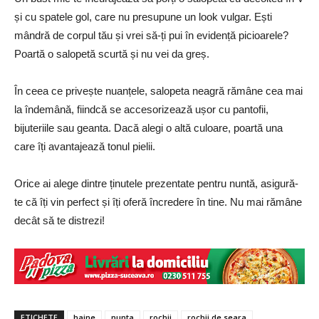
și cu spatele gol, care nu presupune un look vulgar. Ești
mândră de corpul tău și vrei să-ți pui în evidență picioarele?
Poartă o salopetă scurtă și nu vei da greș.
În ceea ce privește nuanțele, salopeta neagră rămâne cea mai
la îndemână, fiindcă se accesorizează ușor cu pantofii,
bijuteriile sau geanta. Dacă alegi o altă culoare, poartă una
care îți avantajează tonul pielii.
Orice ai alege dintre ținutele prezentate pentru nuntă, asigură-
te că îți vin perfect și îți oferă încredere în tine. Nu mai rămâne
decât să te distrezi!
ETICHETE
haine
nunta
rochii
rochii de seara