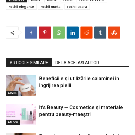
rochii elegante
rochii nunta
rochii seara
ARTICOLE SIMILARE
DE LA ACELAȘI AUTOR
Beneficiile și utilizările calaminei în
îngrijirea pielii
Altele
It’s Beauty — Cosmetice și materiale
pentru beauty-maeștri
Afaceri