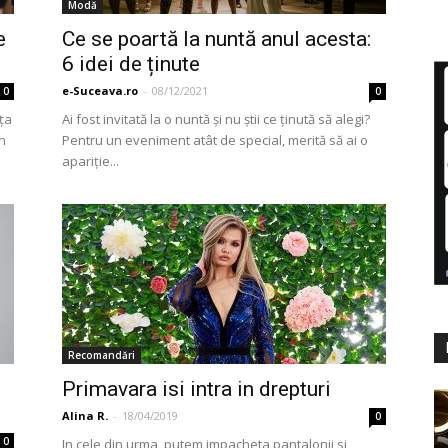
Modă
e
Ce se poartă la nuntă anul acesta:
6 idei de ținute
e-Suceava.ro
-
08/12/2021
0
0
ța
Ai fost invitată la o nuntă și nu știi ce ținută să alegi?
n
Pentru un eveniment atât de special, merită să ai o
apariție...
Recomandări
Primavara isi intra in drepturi
Alina R.
-
18/04/2019
0
0
In cele din urma, putem impacheta pantalonii si