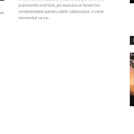
puloverele oversize, pe masura ce facem loc
vestimentatiei pentru zilele calduroase. A venit
at
momentul sa va...