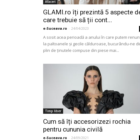
Afaceri
GLAMI.ro îți prezintă 5 aspecte d
care trebuie să ții cont...
e-Suceava.ro
-
24/04/2023
A sosit acea perioadă a anului în care putem renun
la paltoanele și gecile călduroase, bucurându-ne di
plin de ținutele compuse din piese mai...
Timp liber
Cum să îți accesorizezi rochia
pentru cununia civilă
e-Suceava.ro
-
24/09/2021