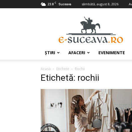
C
23.8
sâmbătă, august 8, 2026
A
Suceava
e-
Suceava.ro
ŞTIRI
AFACERI
EVENIMENTE
Acasă
Etichete
Rochii
Etichetă: rochii