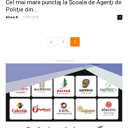
Cel mai mare punctaj la Şcoala de Agenţi de
Poliţie din...
Alina R.
-
07/09/2018
0
1
2
- Advertisement -