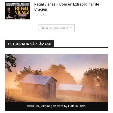
Regal vienez – Concert Extraordinar de
Crăciun
18/11/2019
Încărcați mai multe
FOTOGRAFIA SĂPTĂMÂNII
Visul unei dimineţi de vară by Cătălin Urdoi