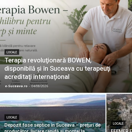
LOCALE
Terapia revoluţionară BOWEN,
disponibilă şi în Suceava cu terapeuţi
acreditaţi internaţional
e-Suceava.ro
-
04/08/2026
LOCALE
LOCALE
Depozit fose septice în Suceava – preţuri de
producător, livrare rapidă şi montaj la
EFEMER F