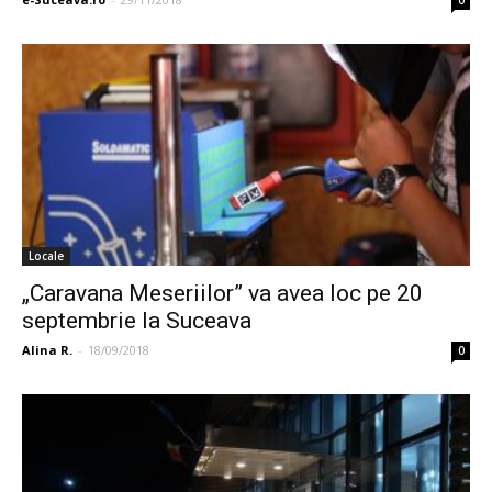
0
Locale
„Caravana Meseriilor” va avea loc pe 20
septembrie la Suceava
Alina R.
-
18/09/2018
0