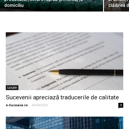
domiciliu
clădirea 
Locale
Sucevenii apreciază traducerile de calitate
e-Suceava.ro
-
28/04/2023
0