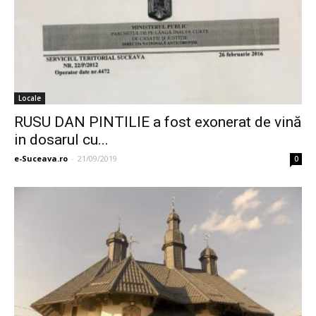
Locale
RUSU DAN PINTILIE a fost exonerat de vină
in dosarul cu...
e-Suceava.ro
-
21/09/2019
0