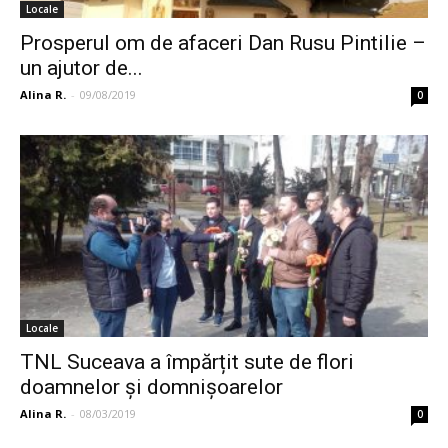
Locale
Prosperul om de afaceri Dan Rusu Pintilie –
un ajutor de...
Alina R.
-
09/08/2019
0
Locale
TNL Suceava a împărțit sute de flori
doamnelor și domnișoarelor
Alina R.
-
08/03/2019
0