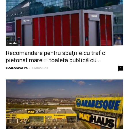
Locale
Recomandare pentru spaţiile cu trafic
pietonal mare – toaleta publică cu...
e-Suceava.ro
-
13/04/2023
1