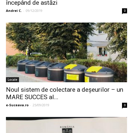
începând de astăzi
Andrei C.
-
09/12/2019
0
Locale
Noul sistem de colectare a deşeurilor – un
MARE SUCCES al...
e-Suceava.ro
-
25/09/2019
0