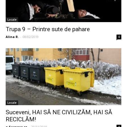
Locale
Trupa 9 – Printre sute de pahare
Alina R.
-
08/02/2019
0
Locale
Suceveni, HAI SĂ NE CIVILIZĂM, HAI SĂ
RECICLĂM!
e-Suceava.ro
-
29/11/2018