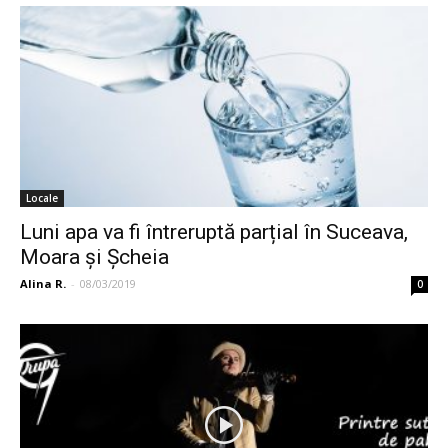
Locale
Luni apa va fi întreruptă parțial în Suceava,
Moara și Șcheia
Alina R.
-
08/03/2019
0