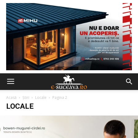
Acasă
Ştiri
Locale
Pagina 2
LOCALE