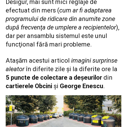
Desigur, mai sunt mici reglaje de
efectuat din mers (
cum ar fi adaptarea
programului de ridicare din anumite zone
după frecvenţa de umplere a recipientelor
),
dar per ansamblu sistemul este unul
funcţional fără mari probleme.
Ataşăm acestui articol
imagini surprinse
aleator
în diferite zile şi la diferite ore la
5 puncte de colectare a deşeurilor
din
cartierele Obcini
şi
George Enescu
.