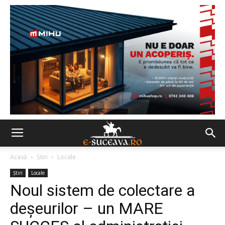
Acasă
Ştiri
Locale
Ştiri
Locale
Noul sistem de colectare a
deşeurilor – un MARE