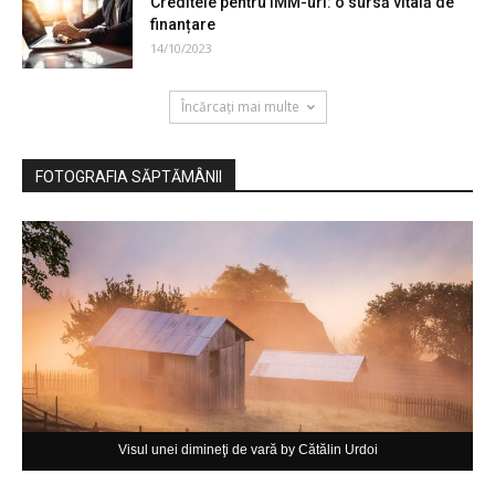
Creditele pentru IMM-uri: o sursă vitală de
finanțare
14/10/2023
Încărcați mai multe
FOTOGRAFIA SĂPTĂMÂNII
Visul unei dimineţi de vară by Cătălin Urdoi