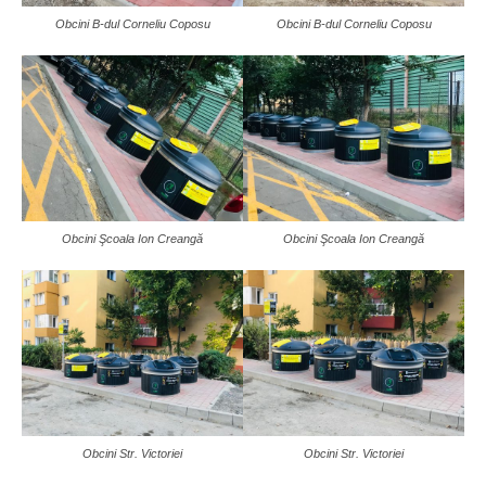
Obcini B-dul Corneliu Coposu
Obcini B-dul Corneliu Coposu
Obcini Şcoala Ion Creangă
Obcini Şcoala Ion Creangă
Obcini Str. Victoriei
Obcini Str. Victoriei