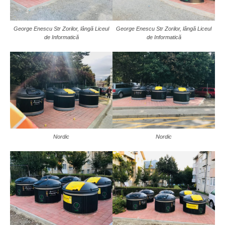
George Enescu Str Zorilor, lângă Liceul
George Enescu Str Zorilor, lângă Liceul
de Informatică
de Informatică
Nordic
Nordic