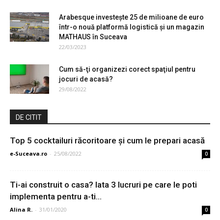
Arabesque investeşte 25 de milioane de euro
într-o nouă platformă logistică şi un magazin
MATHAUS în Suceava
22/03/2023
Cum să-ţi organizezi corect spaţiul pentru
jocuri de acasă?
29/08/2022
DE CITIT
Top 5 cocktailuri răcoritoare și cum le prepari acasă
e-Suceava.ro
-
25/08/2022
0
Ti-ai construit o casa? Iata 3 lucruri pe care le poti
implementa pentru a-ti...
Alina R.
-
31/01/2020
0