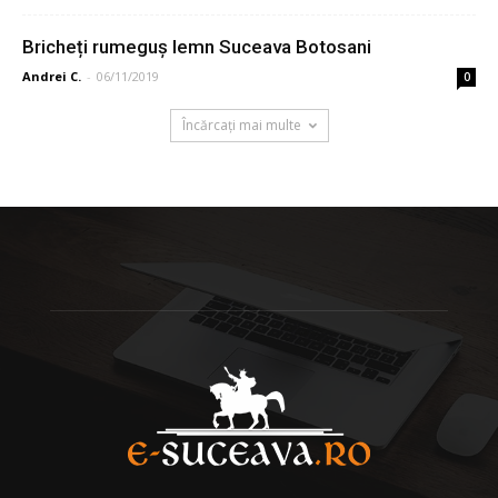
Bricheți rumeguș lemn Suceava Botosani
Andrei C.
-
06/11/2019
0
Încărcați mai multe