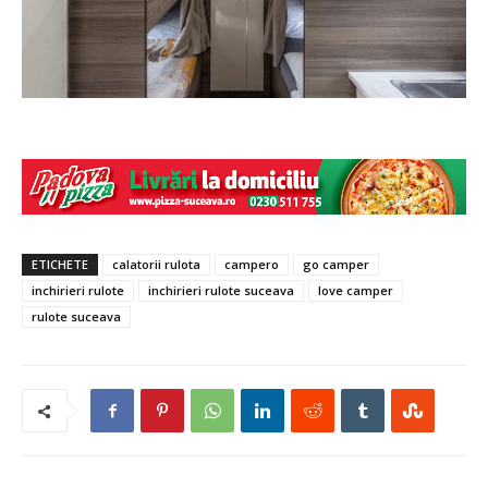
ETICHETE
calatorii rulota
campero
go camper
inchirieri rulote
inchirieri rulote suceava
love camper
rulote suceava