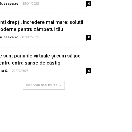
Suceava.ro
-
15/01/2025
0
inți drepți, încredere mai mare: soluții
oderne pentru zâmbetul tău
Suceava.ro
-
07/07/2025
0
e sunt pariurile virtuale și cum să joci
entru extra șanse de câștig
lia S.
-
22/09/2023
0
Încărcați mai multe