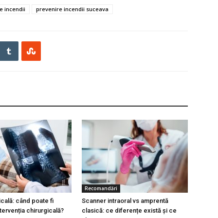
e incendii
prevenire incendii suceava
Recomandări
cală: când poate fi
Scanner intraoral vs amprentă
tervenția chirurgicală?
clasică: ce diferențe există și ce