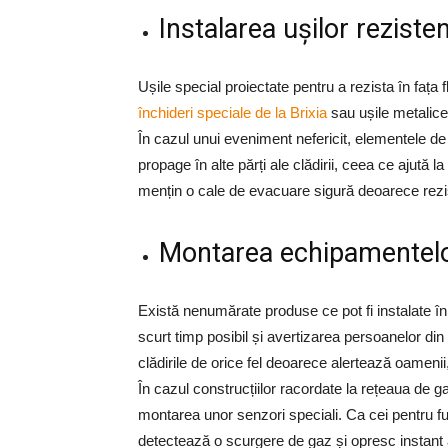
Instalarea ușilor rezisten
Ușile special proiectate pentru a rezista în fața
închideri speciale de la Brixia
sau ușile metalice a
În cazul unui eveniment nefericit, elementele d
propage în alte părți ale clădirii, ceea ce ajută l
mențin o cale de evacuare sigură deoarece rezis
Montarea echipamentelor
Există nenumărate produse ce pot fi instalate în in
scurt timp posibil și avertizarea persoanelor din 
clădirile de orice fel deoarece alertează oamenii,
În cazul construcțiilor racordate la rețeaua de 
montarea unor senzori speciali. Ca cei pentru 
detectează o scurgere de gaz și opresc instant