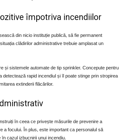
ozitive împotriva incendiilor
psească din nicio instituție publică, să fie permanent
 situația clădirilor administrative trebuie amplasat un
rare și sistemele automate de tip sprinkler. Concepute pentru
 detectează rapid incendiul și îl poate stinge prin stropirea
itarea extinderii flăcărilor.
dministrativ
ie instruiți în ceea ce privește măsurile de prevenire a
re a focului. În plus, este important ca personalul să
în cazul izbucnirii unui incendiu.