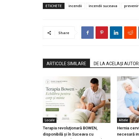
ETICHETE
incendii
incendii suceava
prevenir
Share
ARTICOLE SIMILARE
DE LA ACELAȘI AUTOR
Locale
Altele
Terapia revoluţionară BOWEN,
Hernia cervi
disponibilă şi în Suceava cu
necesară in