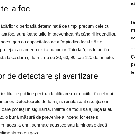
e-
te la foc
D
 flăcărilor o perioadă determinată de timp, precum cele cu
m
ntifoc, sunt foarte utile în prevenirea răspândirii incendiilor.
e-
e acest gen au capacitatea de a împiedica focul să se
a protejarea oamenilor și a bunurilor. Totodată, ușile antifoc
C
tă la căldură și fum timp de 30, 60, 90 sau 120 de minute.
p
Iu
 de detectare și avertizare
stituțiile publice pentru identificarea incendiilor în cel mai
interior. Detectoarele de fum și sirenele sunt esențiale în
 care pot ieși în siguranță, înainte ca focul să ajungă la ei.
gaz, o bună măsură de prevenire a incendiilor este și
fum, aceștia emit semnale acustice sau luminoase dacă
 alimentarea cu gaze.