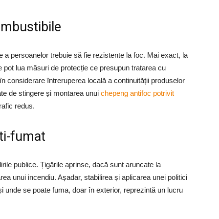
combustibile
e a persoanelor trebuie să fie rezistente la foc. Mai exact, la
e pot lua măsuri de protecție ce presupun tratarea cu
 considerare întreruperea locală a continuității produselor
ate de stingere și montarea unui
chepeng antifoc potrivit
rafic redus.
nti-fumat
rile publice. Țigările aprinse, dacă sunt aruncate la
a unui incendiu. Așadar, stabilirea și aplicarea unei politici
 și unde se poate fuma, doar în exterior, reprezintă un lucru