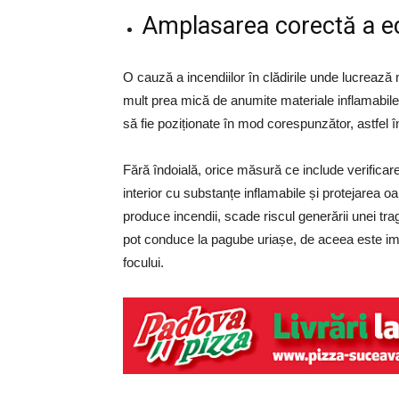
Amplasarea corectă a ec
O cauză a incendiilor în clădirile unde lucrează
mult prea mică de anumite materiale inflamabile
să fie poziționate în mod corespunzător, astfel î
Fără îndoială, orice măsură ce include verificarea
interior cu substanțe inflamabile și protejarea oa
produce incendii, scade riscul generării unei tra
pot conduce la pagube uriașe, de aceea este imp
focului.