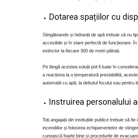
Dotarea spațiilor cu disp
Stingătoarele și hidranții de apă trebuie să nu li
accesibile și în stare perfectă de funcționare. În
extinctor la fiecare 300 de metri pătrați.
Pe lângă acestea soluții pot fi luate în conside
a reacționa la o temperatură prestabilită, acestea
automată cu apă, la debutul focului sau pentru lim
Instruirea personalului a
Toți angajații din instituțiile publice trebuie să f
incendiilor și folosirea echipamentelor de stinge
cunoască foarte bine și procedurile de evacuare 