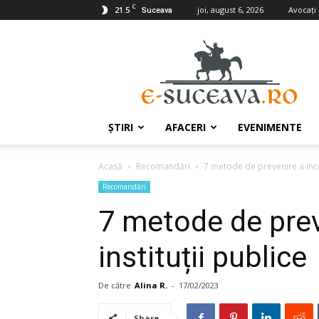
C
21.5
joi, august 6, 2026
Avocaţi
Suceava
e-
Suceava.ro
ŞTIRI
AFACERI
EVENIMENTE
Acasă
Recomandări
7 metode de prevenire a incen
Recomandări
7 metode de preve
instituții publice
De către
Alina R.
-
17/02/2023
Share