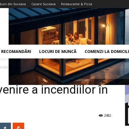
 buni din Suceava
Cazare Suceava
Restaurante & Pizza
RECOMANDĂRI
LOCURI DE MUNCĂ
COMENZI LA DOMICIL
diilor în instituții publice
nire a incendiilor în
2482