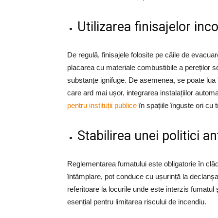
Utilizarea finisajelor in
De regulă, finisajele folosite pe căile de evacuar
placarea cu materiale combustibile a pereților s
substanțe ignifuge. De asemenea, se poate lua în
care ard mai ușor, integrarea instalațiilor autom
pentru instituții publice
în spațiile înguste ori cu t
Stabilirea unei politici a
Reglementarea fumatului este obligatorie în clădi
întâmplare, pot conduce cu ușurință la declanșare
referitoare la locurile unde este interzis fumatul
esențial pentru limitarea riscului de incendiu.