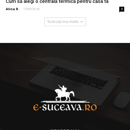
Cum să alegi o centrală termică pentru casa ta
Alina R.
-
17/09/2018
0
Încărcați mai multe