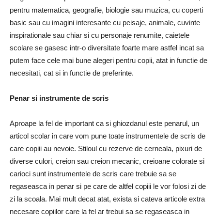
pentru matematica, geografie, biologie sau muzica, cu coperti
basic sau cu imagini interesante cu peisaje, animale, cuvinte
inspirationale sau chiar si cu personaje renumite, caietele
scolare se gasesc intr-o diversitate foarte mare astfel incat sa
putem face cele mai bune alegeri pentru copii, atat in functie de
necesitati, cat si in functie de preferinte.
Penar si instrumente de scris
Aproape la fel de important ca si ghiozdanul este penarul, un
articol scolar in care vom pune toate instrumentele de scris de
care copiii au nevoie. Stiloul cu rezerve de cerneala, pixuri de
diverse culori, creion sau creion mecanic, creioane colorate si
carioci sunt instrumentele de scris care trebuie sa se
regaseasca in penar si pe care de altfel copiii le vor folosi zi de
zi la scoala. Mai mult decat atat, exista si cateva articole extra
necesare copiilor care la fel ar trebui sa se regaseasca in