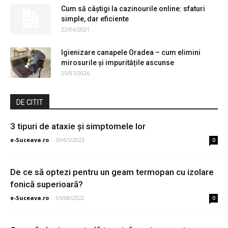
Cum să câștigi la cazinourile online: sfaturi
simple, dar eficiente
23/06/2021
Igienizare canapele Oradea – cum elimini
mirosurile și impuritățile ascunse
25/07/2026
DE CITIT
3 tipuri de ataxie și simptomele lor
e-Suceava.ro
-
09/05/2023
0
De ce să optezi pentru un geam termopan cu izolare
fonică superioară?
e-Suceava.ro
-
05/08/2022
0