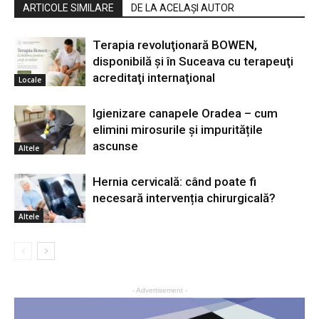
ARTICOLE SIMILARE
DE LA ACELAȘI AUTOR
Terapia revoluţionară BOWEN,
disponibilă şi în Suceava cu terapeuţi
acreditaţi internaţional
Locale
Igienizare canapele Oradea – cum
elimini mirosurile și impuritățile
ascunse
Altele
Hernia cervicală: când poate fi
necesară intervenția chirurgicală?
Altele
- Advertisement -