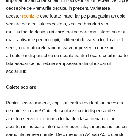
importante sau chiar si pentru hobby-urilor lor recreative. Spre
deosebire de vremurile trecute, in prezent, varietatea
acestor
rechizite
este foarte mare, iar pe piata gasim articole
scolare de o calitate excelenta, zeci de branduri si o
multitudine de design-uri care mai de care mai interesante si
mai captivante pentru copii, indiferent de varsta lor. In acest
sens, in urmatoarele randuri va vom prezenta care sunt
articolele indispensabile de scoala pentru fiecare copil in parte.
Iata asadar ce nu trebuie sa lipseasca din ghiozdanul
scolarului:
Caiete scolare
Pentru fiecare materie, copiii au carti si evident, au nevoie si
de caiete scolare! Caietele scolare sunt indispensabile si
acestea servesc copiilor la lectia de clasa, deoarece pe
acestea isi noteaza informatiilor esentiale, iar acasa isi fac cu
sarguinta temele primite. De dimensiuni A4 sau A5, dictando,