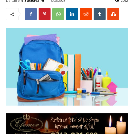
De către
e-Suceava.ro
-
16/08/2023
2092