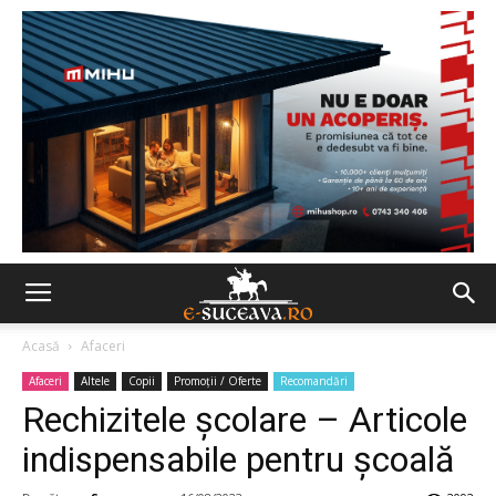
Acasă
Afaceri
Afaceri
Altele
Copii
Promoții / Oferte
Recomandări
Rechizitele şcolare – Articole
indispensabile pentru şcoală