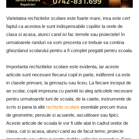
Varietatea rechizitelor scolare este foarte mare, insa este cert
faptul ca acestea le sunt indispensabile copiilor la orele de
clasa si acasa, atunci cand isi fac temele sau proiectele! In
urmatoarele randuri va vom prezenta ce trebuie sa contina
ghiozdanul scolarului pentru a fi complet pregatit pentru scoala.
Importanta rechizitielor scolare este evidenta, iar aceste
articole sunt necesare fiecarui copil in parte, indiferent ca este
in clasele primare, la gimnaziu sau liceu. La fiecare inceput de
an scolar, copiii impreuna cu parintii isi aleg articolele necesare
pentru urmatoarele luni de scoala, de la caiete, instrumente de
scris si pana la alte
rechizite scolare
esentiale precum trusa
de geometrie, pensule si acuarele, ascutitoare sau lipici.
Aceste articole de scoala le vor fi utile atat in cadrul orelor de
clasa, cat si acasa, atunci cand au de facut teme, proiecte