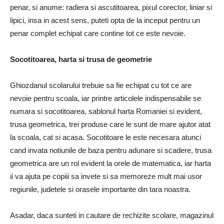
penar, si anume: radiera si ascutitoarea, pixul corector, liniar si
lipici, insa in acest sens, puteti opta de la inceput pentru un
penar complet echipat care contine tot ce este nevoie.
Socotitoarea, harta si trusa de geometrie
Ghiozdanul scolarului trebuie sa fie echipat cu tot ce are
nevoie pentru scoala, iar printre articolele indispensabile se
numara si socotitoarea, sablonul harta Romaniei si evident,
trusa geometrica, trei produse care le sunt de mare ajutor atat
la scoala, cat si acasa. Socotitoare le este necesara atunci
cand invata notiunile de baza pentru adunare si scadere, trusa
geometrica are un rol evident la orele de matematica, iar harta
ii va ajuta pe copiii sa invete si sa memoreze mult mai usor
regiunile, judetele si orasele importante din tara noastra.
Asadar, daca sunteti in cautare de rechizite scolare, magazinul