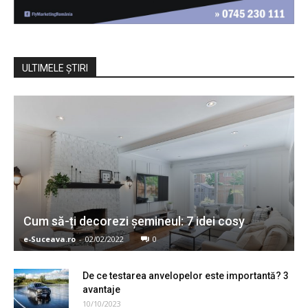
ULTIMELE ŞTIRI
Cum să-ți decorezi șemineul: 7 idei cosy
e-Suceava.ro
-
02/02/2022
0
De ce testarea anvelopelor este importantă? 3
avantaje
10/10/2023