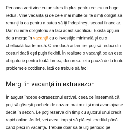
Perioada verii vine cu un stres în plus pentru cei cu un buget
redus. Vine vacanţa şi de cele mai multe ori te simţi obligat să
renunţi la ea pentru a putea să îţi îndeplineşti scopul financiar.
Dar nu este obligatoriu să faci acest sacrificiu. Există opţiuni
de a merge în
vacanţă
cu o investiţie minimală şi cu o
cheltuială foarte mică. Chiar dacă ai familie, poţi să reduci din
costuri dacă eşti puţin flexibil. În realitate o vacanţă pe an este
obligatorie pentru toată lumea, deoarece iei o pauză de la toate
problemele cotidiene. Iată ce trebuie să faci!
Mergi în vacanţă în extrasezon
În august începe extrasezonul estival, ceea ce înseamnă că
poţi să găseşti pachete de cazare mai mici şi mai avantajoase
decât în sezon. Le poţi rezerva din timp cu ajutorul unui credit
rapid online. Astfel, vei avea timp şi să plăteşti creditul până
când pleci în vacanţă. Trebuie doar să te uiţi periodic pe