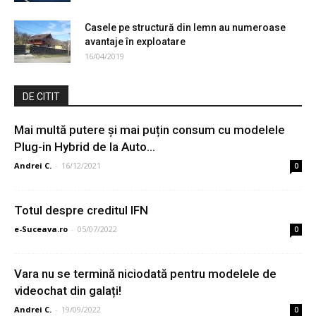
Casele pe structură din lemn au numeroase
avantaje în exploatare
16/04/2019
DE CITIT
Mai multă putere și mai puțin consum cu modelele
Plug-in Hybrid de la Auto...
Andrei C.
-
16/12/2021
0
Totul despre creditul IFN
e-Suceava.ro
-
05/07/2022
0
Vara nu se termină niciodată pentru modelele de
videochat din galați!
Andrei C.
-
19/09/2022
0