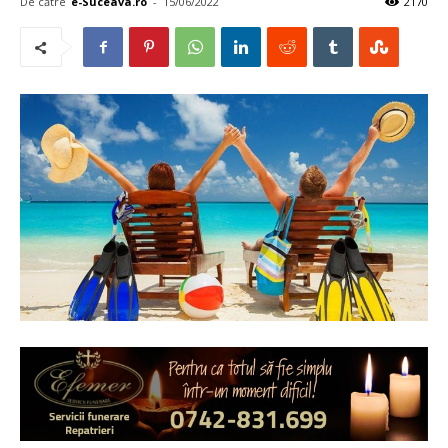
De către
e-Suceava.ro
-
15/06/2022
2170