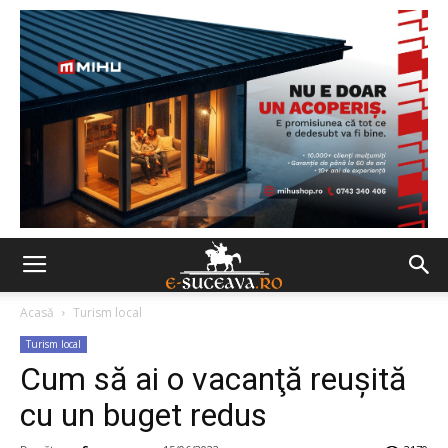
Acasă
Turism local
Turism local
Cum să ai o vacanţă reuşită
cu un buget redus