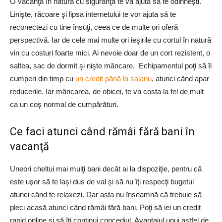
O vacanţă în natură cu siguranţă te va ajuta să te odihneşti.
Linişte, răcoare şi lipsa internetului te vor ajuta să te
reconectezi cu tine însuţi, ceea ce de multe ori oferă
perspectivă. Iar de cele mai multe ori ieşirile cu cortul în natură
vin cu costuri foarte mici. Ai nevoie doar de un cort rezistent, o
saltea, sac de dormit şi nişte mâncare. Echipamentul poţi să îl
cumperi din timp cu
un credit până la salariu
, atunci când apar
reducerile. Iar mâncarea, de obicei, te va costa la fel de mult
ca un coş normal de cumpărături.
Ce faci atunci când rămâi fără bani în
vacanţă
Uneori cheltui mai mulţi bani decât ai la dispoziţie, pentru că
este uşor să te laşi dus de val şi să nu îţi respecţi bugetul
atunci când te relaxezi. Dar asta nu înseamnă că trebuie să
pleci acasă atunci când rămâi fără bani. Poţi să iei un credit
rapid online şi să îţi continui concediul. Avantajul unui astfel de