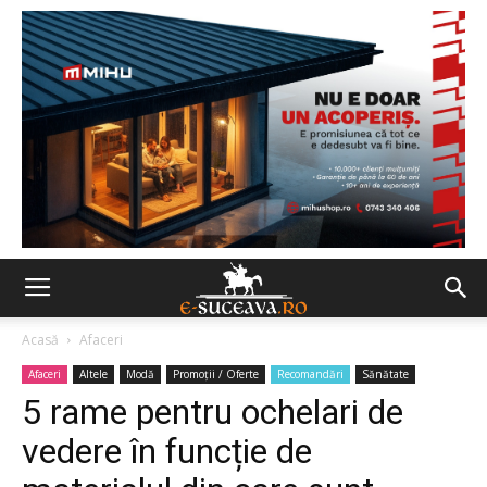
Acasă
Afaceri
Afaceri
Altele
Modă
Promoții / Oferte
Recomandări
Sănătate
5 rame pentru ochelari de
vedere în funcție de