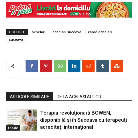
ETICHETE
ochelari
ochelari suceava
rame ochelari
suceava
ARTICOLE SIMILARE
DE LA ACELAȘI AUTOR
Terapia revoluţionară BOWEN,
disponibilă şi în Suceava cu terapeuţi
acreditaţi internaţional
Locale