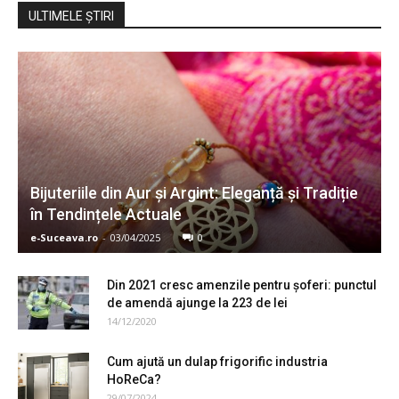
ULTIMELE ŞTIRI
Bijuteriile din Aur și Argint: Eleganță și Tradiție
în Tendințele Actuale
e-Suceava.ro
-
03/04/2025
0
Din 2021 cresc amenzile pentru șoferi: punctul
de amendă ajunge la 223 de lei
14/12/2020
Cum ajută un dulap frigorific industria
HoReCa?
29/07/2024