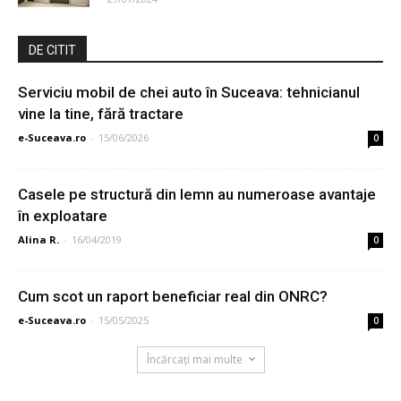
DE CITIT
Serviciu mobil de chei auto în Suceava: tehnicianul
vine la tine, fără tractare
e-Suceava.ro
-
15/06/2026
0
Casele pe structură din lemn au numeroase avantaje
în exploatare
Alina R.
-
16/04/2019
0
Cum scot un raport beneficiar real din ONRC?
e-Suceava.ro
-
15/05/2025
0
Încărcați mai multe