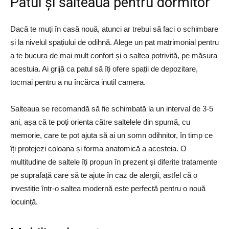
Patul și salteaua pentru dormitor
Dacă te muți în casă nouă, atunci ar trebui să faci o schimbare
și la nivelul spațiului de odihnă. Alege un pat matrimonial pentru
a te bucura de mai mult confort și o saltea potrivită, pe măsura
acestuia. Ai grijă ca patul să îți ofere spații de depozitare,
tocmai pentru a nu încărca inutil camera.
Salteaua se recomandă să fie schimbată la un interval de 3-5
ani, așa că te poți orienta către saltelele din spumă, cu
memorie, care te pot ajuta să ai un somn odihnitor, în timp ce
îți protejezi coloana și forma anatomică a acesteia. O
multitudine de saltele îți propun în prezent și diferite tratamente
pe suprafață care să te ajute în caz de alergii, astfel că o
investiție într-o saltea modernă este perfectă pentru o nouă
locuință.