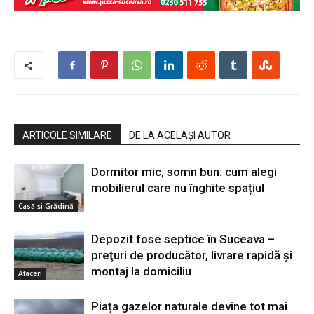
ARTICOLE SIMILARE
DE LA ACELAȘI AUTOR
Dormitor mic, somn bun: cum alegi
mobilierul care nu înghite spațiul
Casă şi Grădină
Depozit fose septice în Suceava –
preţuri de producător, livrare rapidă şi
montaj la domiciliu
Afaceri
Piața gazelor naturale devine tot mai