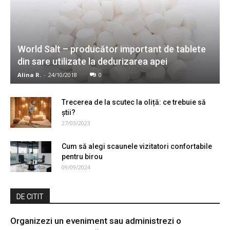
World Salt – producător important de tablete
din sare utilizate la dedurizarea apei
Alina R.
-
24/10/2018
0
Trecerea de la scutec la oliță: ce trebuie să
știi?
27/03/2023
Cum să alegi scaunele vizitatori confortabile
pentru birou
09/09/2024
DE CITIT
Organizezi un eveniment sau administrezi o