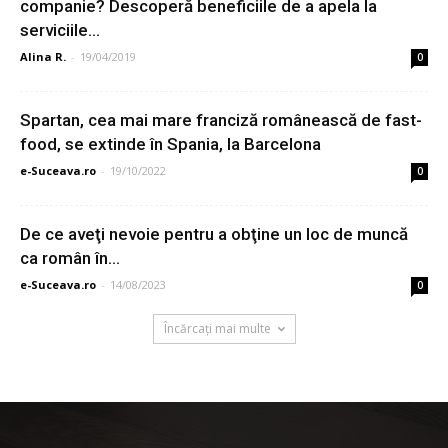
companie? Descoperă beneficiile de a apela la
serviciile...
Alina R.
-
19/04/2019
0
Spartan, cea mai mare franciză românească de fast-
food, se extinde în Spania, la Barcelona
e-Suceava.ro
-
19/10/2022
0
De ce aveţi nevoie pentru a obţine un loc de muncă
ca român în...
e-Suceava.ro
-
14/08/2023
0
Încărcați mai multe