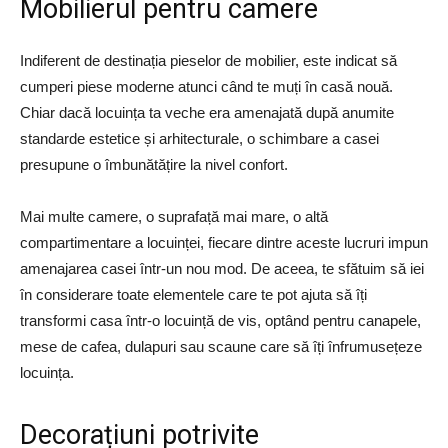
Mobilierul pentru camere
Indiferent de destinația pieselor de mobilier, este indicat să
cumperi piese moderne atunci când te muți în casă nouă.
Chiar dacă locuința ta veche era amenajată după anumite
standarde estetice și arhitecturale, o schimbare a casei
presupune o îmbunătățire la nivel confort.
Mai multe camere, o suprafață mai mare, o altă
compartimentare a locuinței, fiecare dintre aceste lucruri impun
amenajarea casei într-un nou mod. De aceea, te sfătuim să iei
în considerare toate elementele care te pot ajuta să îți
transformi casa într-o locuință de vis, optând pentru canapele,
mese de cafea, dulapuri sau scaune care să îți înfrumusețeze
locuința.
Decorațiuni potrivite