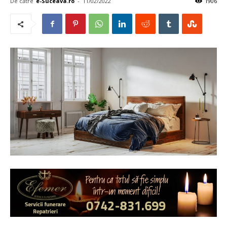
De către
e-Suceava.ro
-
11/02/2022
1906