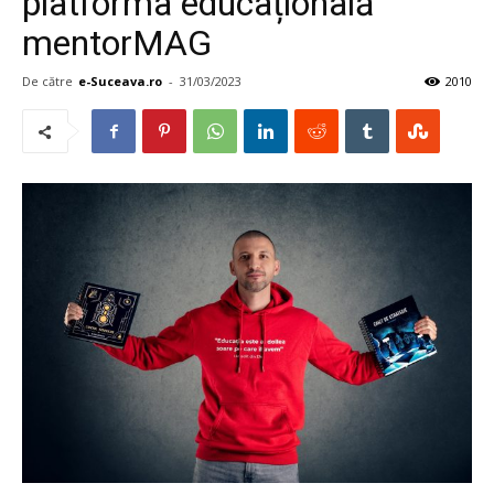
platforma educațională
mentorMAG
De către
e-Suceava.ro
-
31/03/2023
2010