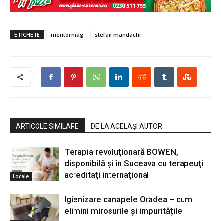
ETICHETE
mentormag
stefan mandachi
ARTICOLE SIMILARE
DE LA ACELAȘI AUTOR
Terapia revoluţionară BOWEN,
disponibilă şi în Suceava cu terapeuţi
acreditaţi internaţional
Locale
Igienizare canapele Oradea – cum
elimini mirosurile și impuritățile