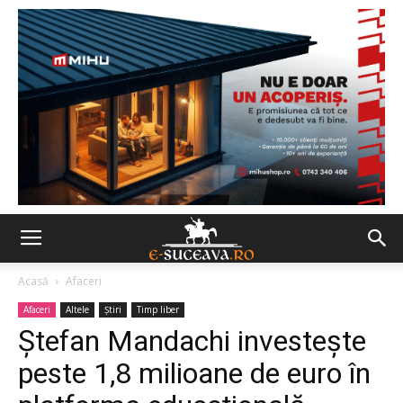
Acasă
Afaceri
Afaceri
Altele
Ştiri
Timp liber
Ștefan Mandachi investește
peste 1,8 milioane de euro în