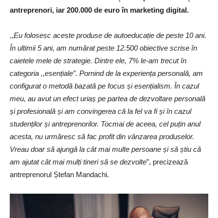
antreprenori, iar 200.000 de euro în marketing digital.
,,
Eu folosesc aceste produse de autoeducație de peste 10 ani.
În ultimii 5 ani, am numărat peste 12.500 obiective scrise în
caietele mele de strategie. Dintre ele, 7% le-am trecut în
categoria ,,esențiale”. Pornind de la experiența personală, am
configurat o metodă bazată pe focus și esențialism. În cazul
meu, au avut un efect uriaș pe partea de dezvoltare personală
și profesională și am convingerea că la fel va fi și în cazul
studenților și antreprenorilor. Tocmai de aceea, cel puțin anul
acesta, nu urmăresc să fac profit din vânzarea produselor.
Vreau doar să ajungă la cât mai multe persoane și să știu că
am ajutat cât mai mulți tineri să se dezvolte
”, precizează
antreprenorul Ștefan Mandachi.