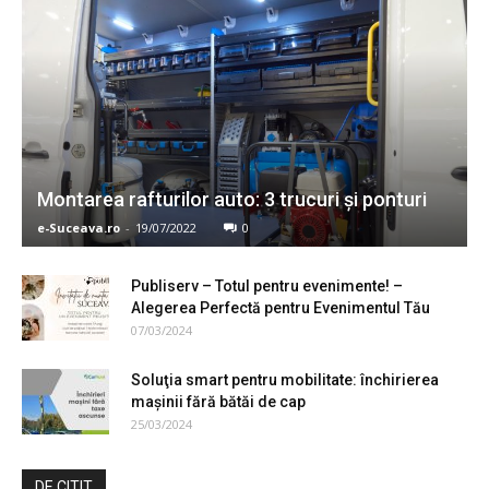
Montarea rafturilor auto: 3 trucuri și ponturi
e-Suceava.ro
-
19/07/2022
0
Publiserv – Totul pentru evenimente! –
Alegerea Perfectă pentru Evenimentul Tău
07/03/2024
Soluţia smart pentru mobilitate: închirierea
maşinii fără bătăi de cap
25/03/2024
DE CITIT