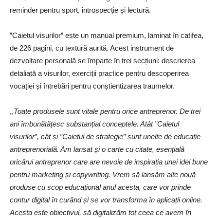
reminder pentru sport, introspecție și lectură.
”Caietul visurilor” este un manual premium, laminat în catifea,
de 226 pagini, cu textură aurită. Acest instrument de
dezvoltare personală se împarte în trei secțiuni: descrierea
detaliată a visurilor, exerciții practice pentru descoperirea
vocației și întrebări pentru conștientizarea traumelor.
,,
Toate produsele sunt vitale pentru orice antreprenor. De trei
ani îmbunătățesc substanțial conceptele. Atât ”Caietul
visurilor”, cât și ”Caietul de strategie” sunt unelte de educație
antreprenorială. Am lansat și o carte cu citate, esențială
oricărui antreprenor care are nevoie de inspirația unei idei bune
pentru marketing și copywriting. Vrem să lansăm alte nouă
produse cu scop educațional anul acesta, care vor prinde
contur digital în curând și se vor transforma în aplicații online.
Acesta este obiectivul, să digitalizăm tot ceea ce avem în