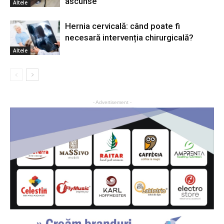
ascunse
Altele
Hernia cervicală: când poate fi
necesară intervenția chirurgicală?
Altele
- Advertisement -