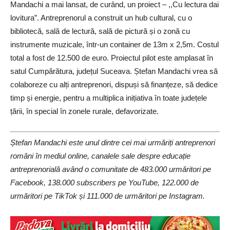
Mandachi a mai lansat, de curând, un proiect – ,,Cu lectura dai
lovitura”. Antreprenorul a construit un hub cultural, cu o
bibliotecă, sală de lectură, sală de pictură și o zonă cu
instrumente muzicale, într-un container de 13m x 2,5m. Costul
total a fost de 12.500 de euro. Proiectul pilot este amplasat în
satul Cumpărătura, județul Suceava. Ștefan Mandachi vrea să
colaboreze cu alți antreprenori, dispuși să finanțeze, să dedice
timp și energie, pentru a multiplica inițiativa în toate județele
țării, în special în zonele rurale, defavorizate.
Ștefan Mandachi este unul dintre cei mai urmăriți antreprenori
români în mediul online, canalele sale despre educație
antreprenorială având o comunitate de 483.000 urmăritori pe
Facebook, 138.000 subscribers pe YouTube, 122.000 de
urmăritori pe TikTok și 111.000 de urmăritori pe Instagram.