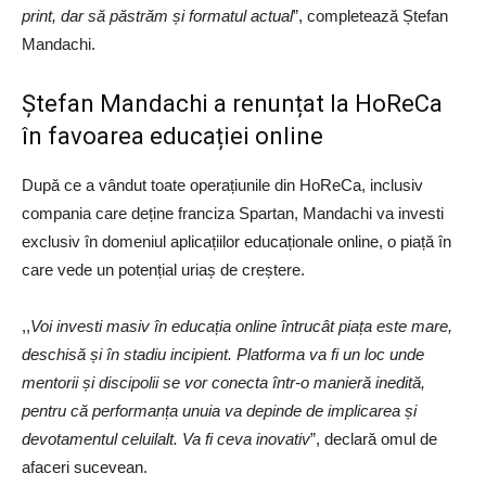
print, dar să păstrăm și formatul actual
”, completează Ștefan
Mandachi.
Ștefan Mandachi a renunțat la HoReCa
în favoarea educației online
După ce a vândut toate operațiunile din HoReCa, inclusiv
compania care deține franciza Spartan, Mandachi va investi
exclusiv în domeniul aplicațiilor educaționale online, o piață în
care vede un potențial uriaș de creștere.
,,
Voi investi masiv în educația online întrucât piața este mare,
deschisă și în stadiu incipient. Platforma va fi un loc unde
mentorii și discipolii se vor conecta într-o manieră inedită,
pentru că performanța unuia va depinde de implicarea și
devotamentul celuilalt. Va fi ceva inovativ
”, declară omul de
afaceri sucevean.