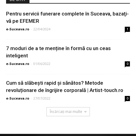
Pentru servicii funerare complete în Suceava, bazaţi-
vă pe EFEMER
e-Suceava.ro
-
22/04/2024
1
7 moduri de a te menține în formă cu un ceas
inteligent
e-Suceava.ro
-
01/06/2022
0
Cum să slăbești rapid și sănătos? Metode
revoluționare de îngrijire corporală | Artist-touch.ro
e-Suceava.ro
-
27/07/2022
0
Încărcați mai multe