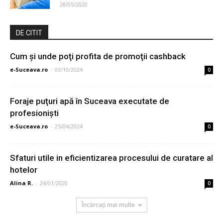
28/05/2020
DE CITIT
Cum și unde poţi profita de promoţii cashback
e-Suceava.ro
-
03/10/2024
0
Foraje puţuri apă în Suceava executate de
profesionişti
e-Suceava.ro
-
25/04/2024
0
Sfaturi utile in eficientizarea procesului de curatare al
hotelor
Alina R.
-
24/01/2020
0
Încărcați mai multe