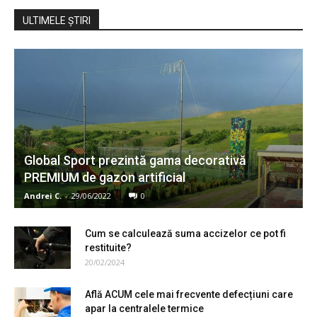
ULTIMELE ŞTIRI
Global Sport prezintă gama decorativă
PREMIUM de gazon artificial
Andrei C.
-
29/06/2022
0
Cum se calculează suma accizelor ce pot fi
restituite?
20/02/2024
Află ACUM cele mai frecvente defecțiuni care
apar la centralele termice