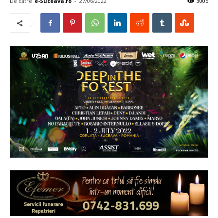
De către
e-Suceava.ro
-
27/06/2022
3005