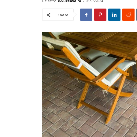
De către
e-Suceava.ro
-
08/05/2024
Share