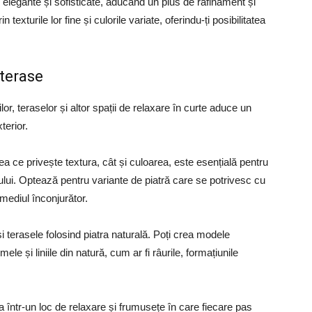
 elegante și sofisticate, aducând un plus de rafinament și
n texturile lor fine și culorile variate, oferindu-ți posibilitatea
 terase
lor, teraselor și altor spații de relaxare în curte aduce un
terior.
eea ce privește textura, cât și culoarea, este esențială pentru
iului. Optează pentru variante de piatră care se potrivesc cu
 mediul înconjurător.
 și terasele folosind piatra naturală. Poți crea modele
le și liniile din natură, cum ar fi râurile, formațiunile
ea într-un loc de relaxare și frumusețe în care fiecare pas