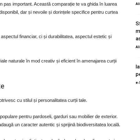
un pas important. Această comparație te va ghida în luarea
Al
sponibil, dar și nevoile și dorințele specifice pentru curtea
S
m
spectul financiar, ci și durabilitatea, aspectul estetic și
a
Al
iale naturale în mod creativ și eficient în amenajarea curții
I
p
e-
te
ivesc cu stilul și personalitatea curții tale.
populare pentru pardoseli, garduri sau mobilier de exterior.
 adaugă un caracter autentic și sprijină biodiversitatea locală.