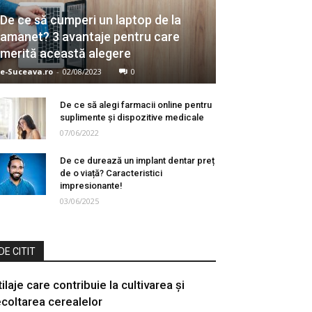
De ce să cumperi un laptop de la
amanet? 3 avantaje pentru care
merită această alegere
e-Suceava.ro
-
02/08/2023
0
De ce să alegi farmacii online pentru
suplimente şi dispozitive medicale
07/06/2022
De ce durează un implant dentar preț
de o viață? Caracteristici
impresionante!
03/06/2025
DE CITIT
ilaje care contribuie la cultivarea și
ecoltarea cerealelor