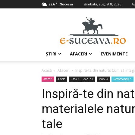
C
22.6
sâmbătă, august 8, 2026
A
Suceava
e-
Suceava.ro
ŞTIRI
AFACERI
EVENIMENTE
Acasă
Afaceri
Inspiră-te din natură: Cum să integr
Afaceri
Altele
Casă şi Grădină
Mobilă
Recomandări
Inspiră-te din na
materialele natur
tale