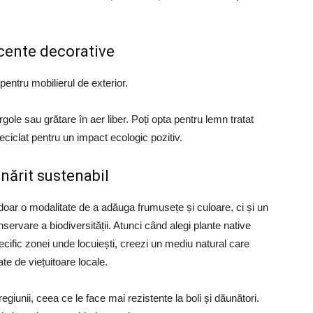
ccente decorative
pentru mobilierul de exterior.
ole sau grătare în aer liber. Poți opta pentru lemn tratat
eciclat pentru un impact ecologic pozitiv.
inărit sustenabil
 doar o modalitate de a adăuga frumusețe și culoare, ci și un
servare a biodiversității. Atunci când alegi plante native
ecific zonei unde locuiești, creezi un mediu natural care
ate de viețuitoare locale.
regiunii, ceea ce le face mai rezistente la boli și dăunători.