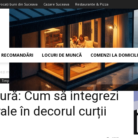
vocaţi buni din Suceava
Cazare Suceava
Restaurante & Pizza
RECOMANDĂRI
LOCURI DE MUNCĂ
COMENZI LA DOMICIL
ezi materialele naturale în decorul curții tale
Timp liber
tură: Cum să integrezi
ale în decorul curții