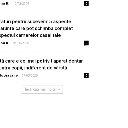
ina R.
-
12/12/2018
0
faturi pentru suceveni: 5 aspecte
arunte care pot schimba complet
spectul camerelor casei tale
ina R.
-
04/08/2020
0
ată care e cel mai potrivit aparat dentar
entru copii, indiferent de vârstă
Suceava.ro
-
07/05/2025
0
Încărcați mai multe