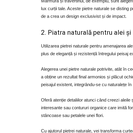
Marmura și travertinul, de exemplu, sunt alegeri
lux curții tale. Aceste pietre naturale se disting pri
de a crea un design exclusivist și de impact.
2. Piatra naturală pentru alei și
Utilizarea pietrei naturale pentru amenajarea alei
plus de eleganță și rezistență întregului peisaj ex
Alegerea unei pietre naturale potrivite, atât în c
a obține un rezultat final armonios și plăcut och
peisajul existent, integrându-se cu naturalețe în
Oferă atenție detaliilor atunci când creezi aleile
interesante sau contururi organice care imită forme
stâncoase sau petalele unei flori.
Cu ajutorul pietrei naturale, vei transforma curt