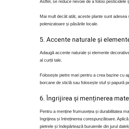
Astfel, se reduce nevoie de a folosi pesticidele 
Mai mult decât atât, aceste plante sunt adesea 
polenizatoare și păsările locale.
5. Accente naturale și element
Adaugă accente naturale și elemente decorative
al curții tale.
Folosește pietre mari pentru a crea bazine cu apă
borcane de sticlă sau folosește stuf și papură p
6. Îngrijirea și menținerea mate
Pentru a menține frumusețea și durabilitatea mate
îngrijirea și întreținerea corespunzătoare. Aplic
pietrele și îndepărtează buruienile din jurul dalelo