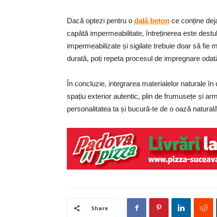
Dacă optezi pentru o
dală beton
ce conține dej
capătă impermeabilitate, întreținerea este destul
impermeabilizate și sigilate trebuie doar să fie m
durată, poți repeta procesul de impregnare odată
În concluzie, integrarea materialelor naturale în
spațiu exterior autentic, plin de frumusețe și ar
personalitatea ta și bucură-te de o oază naturală
Share