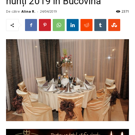
nunți 2019 în Bucovina
De către
Alina R.
-
24/04/2019
2371