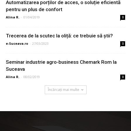
Automatizarea porților de acces, o soluție eficientă
pentru un plus de confort
Alina R.
-
01/04/2019
0
Trecerea de la scutec la oliță: ce trebuie să știi?
e-Suceava.ro
-
27/03/2023
0
Seminar industrie agro-business Chemark Rom la
Suceava
Alina R.
-
08/02/2019
0
Încărcați mai multe