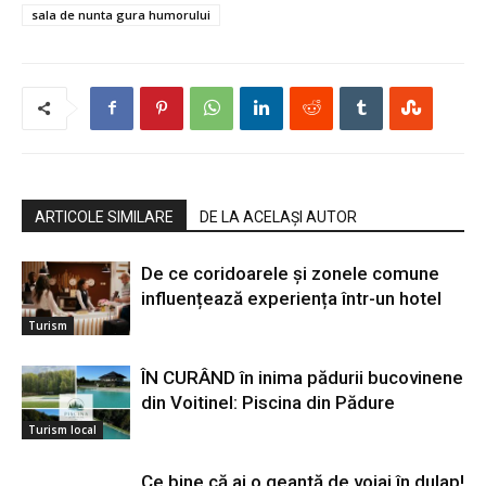
sala de nunta gura humorului
ARTICOLE SIMILARE
DE LA ACELAȘI AUTOR
De ce coridoarele și zonele comune
influențează experiența într-un hotel
Turism
ÎN CURÂND în inima pădurii bucovinene
din Voitinel: Piscina din Pădure
Turism local
Ce bine că ai o geantă de voiaj în dulap!