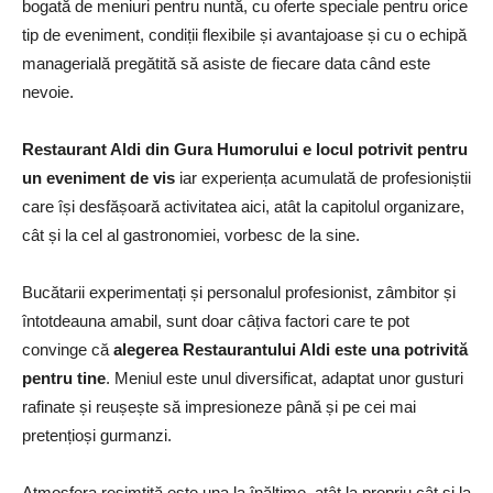
bogată de meniuri pentru nuntă, cu oferte speciale pentru orice
tip de eveniment, condiții flexibile și avantajoase și cu o echipă
managerială pregătită să asiste de fiecare data când este
nevoie.
Restaurant Aldi din Gura Humorului e locul potrivit pentru
un eveniment de vis
iar experiența acumulată de profesioniștii
care își desfășoară activitatea aici, atât la capitolul organizare,
cât și la cel al gastronomiei, vorbesc de la sine.
Bucătarii experimentați și personalul profesionist, zâmbitor și
întotdeauna amabil, sunt doar câțiva factori care te pot
convinge că
alegerea Restaurantului Aldi este una potrivită
pentru tine
. Meniul este unul diversificat, adaptat unor gusturi
rafinate și reușește să impresioneze până și pe cei mai
pretențioși gurmanzi.
Atmosfera resimțită este una la înălțime, atât la propriu cât și la