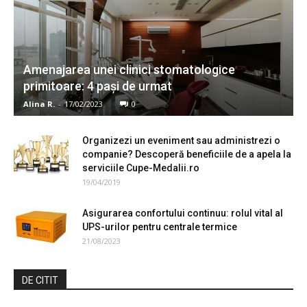
Amenajarea unei clinici stomatologice
primitoare: 4 pași de urmat
Alina R.
-
17/02/2023
0
Organizezi un eveniment sau administrezi o
companie? Descoperă beneficiile de a apela la
serviciile Cupe-Medalii.ro
19/04/2019
Asigurarea confortului continuu: rolul vital al
UPS-urilor pentru centrale termice
21/08/2023
DE CITIT