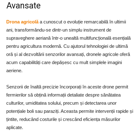
Avansate
Drona agricolă
a cunoscut o evoluție remarcabilă în ultimii
ani, transformându-se dintr-un simplu instrument de
supraveghere aeriană într-o unealtă multifuncțională esențială
pentru agricultura modernă. Cu ajutorul tehnologiei de ultimă
oră și al dezvoltării senzorilor avansați, dronele agricole oferă
acum capabilități care depășesc cu mult simplele imagini
aeriene.
Senzorii de înaltă precizie încorporați în aceste drone permit
fermierilor să obțină informații detaliate despre sănătatea
culturilor, umiditatea solului, precum și detectarea unor
potențiale boli sau paraziți. Aceasta permite intervenții rapide și
țintite, reducând costurile și crescând eficiența măsurilor
aplicate.