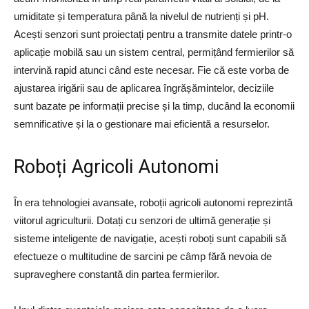
umiditate și temperatura până la nivelul de nutrienți și pH.
Acești senzori sunt proiectați pentru a transmite datele printr-o
aplicație mobilă sau un sistem central, permițând fermierilor să
intervină rapid atunci când este necesar. Fie că este vorba de
ajustarea irigării sau de aplicarea îngrășămintelor, deciziile
sunt bazate pe informații precise și la timp, ducând la economii
semnificative și la o gestionare mai eficientă a resurselor.
Roboți Agricoli Autonomi
În era tehnologiei avansate, roboții agricoli autonomi reprezintă
viitorul agriculturii. Dotați cu senzori de ultimă generație și
sisteme inteligente de navigație, acești roboți sunt capabili să
efectueze o multitudine de sarcini pe câmp fără nevoia de
supraveghere constantă din partea fermierilor.