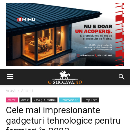
Acasă
Afaceri
Afaceri
Altele
Casă şi Grădină
Recomandări
Timp liber
Cele mai impresionante
gadgeturi tehnologice pentru