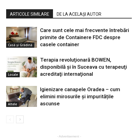
ARTICOLE SIMILARE
DE LA ACELAȘI AUTOR
Care sunt cele mai frecvente întrebări
primite de Containere FDC despre
casele container
Casă şi Grădină
Terapia revoluţionară BOWEN,
disponibilă şi în Suceava cu terapeuţi
acreditaţi internaţional
Locale
Igienizare canapele Oradea – cum
elimini mirosurile și impuritățile
ascunse
Altele
- Advertisement -