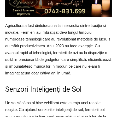
Agricultura a fost dintotdeauna la intersecția dintre tradiție și
inovație. Fermierii au îmbrățișat de-a lungul timpului
numeroase tehnologii care au revoluționat metodele de lucru și
au mărit productivitatea. Anul 2023 nu face excepție. Cu
avansul rapid al tehnologiei, fermierii de azi au la dispoziție o
suită impresionantă de gadgeturi care simplifică, eficientizează
și îmbunătățesc munca lor în moduri pe care nu le-am fi
imaginat acum doar câțiva ani în urmă.
Senzori Inteligenți de Sol
Un sol sănătos și bine echilibrat este esența unei recolte
reușite. Cu ajutorul senzorilor inteligenți de sol, fermierii pot
acum monitoriza în timp real parametrii vitali ai solului, de la