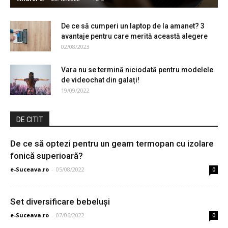
De ce să cumperi un laptop de la amanet? 3
avantaje pentru care merită această alegere
02/08/2023
Vara nu se termină niciodată pentru modelele
de videochat din galați!
19/09/2022
DE CITIT
De ce să optezi pentru un geam termopan cu izolare
fonică superioară?
e-Suceava.ro
-
05/08/2022
0
Set diversificare bebeluși
e-Suceava.ro
-
07/06/2022
0