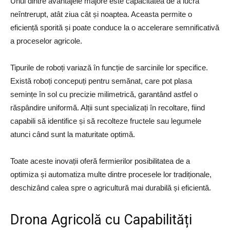
Unul dintre avantajele majore este capacitatea de a lucra
neîntrerupt, atât ziua cât și noaptea. Aceasta permite o
eficiență sporită și poate conduce la o accelerare semnificativă
a proceselor agricole.
Tipurile de roboți variază în funcție de sarcinile lor specifice.
Există roboți concepuți pentru semănat, care pot plasa
semințe în sol cu precizie milimetrică, garantând astfel o
răspândire uniformă. Alții sunt specializați în recoltare, fiind
capabili să identifice și să recolteze fructele sau legumele
atunci când sunt la maturitate optimă.
Toate aceste inovații oferă fermierilor posibilitatea de a
optimiza și automatiza multe dintre procesele lor tradiționale,
deschizând calea spre o agricultură mai durabilă și eficientă.
Drona Agricolă cu Capabilități