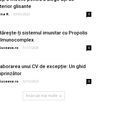
nterior glisante
ina R.
-
03/02/2023
0
ntărește-ți sistemul imunitar cu Propolis
 Imunocomplex
Suceava.ro
-
11/11/2020
0
laborarea unui CV de excepție: Un ghid
uprinzător
Suceava.ro
-
12/12/2023
0
Încărcați mai multe