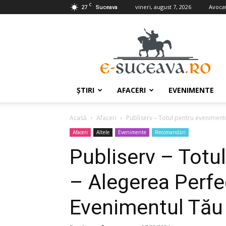
C
27
vineri, august 7, 2026
Avocaţ
Suceava
e-
Suceava.ro
ŞTIRI
AFACERI
EVENIMENTE
Acasă
Afaceri
Publiserv – Totul pentru eveniment
Afaceri
Altele
Evenimente
Recomandări
Publiserv – Totu
– Alegerea Perfe
Evenimentul Tău