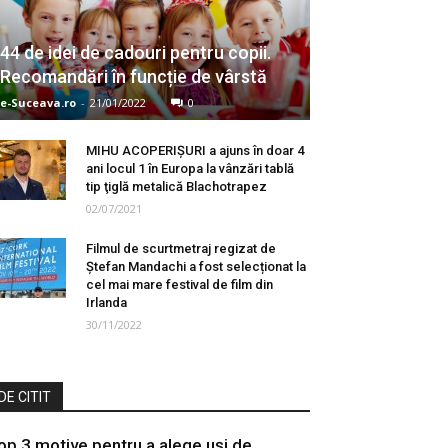
44 de idei de cadouri pentru copii.
Recomandări în funcție de vârstă
e-Suceava.ro
-
21/01/2022
0
MIHU ACOPERIŞURI a ajuns în doar 4
ani locul 1 în Europa la vânzări tablă
tip ţiglă metalică Blachotrapez
02/07/2021
Filmul de scurtmetraj regizat de
Ștefan Mandachi a fost selecționat la
cel mai mare festival de film din
Irlanda
30/11/2022
DE CITIT
op 3 motive pentru a alege uși de