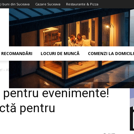
i buni din Suceava
Cazare Suceava
Restaurante & Pizza
RECOMANDĂRI
LOCURI DE MUNCĂ
COMENZI LA DOMICIL
e! – Alegerea Perfectă pentru Evenimentul Tău
l pentru evenimente!
ctă pentru