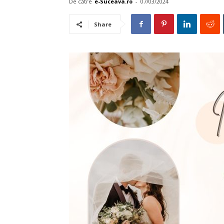
De către
e-Suceava.ro
-
07/03/2024
Share