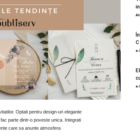
i
Al
Î
C
e-
E
c
e-
itatilor. Optati pentru design-uri elegante
a fac parte dintr-o poveste unica. Integrati
emente care sa anunte atmosfera