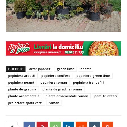
ETICHETE
artar japonez
green time
neamt
pepiniera arbusti
pepiniera conifere
pepiniera green time
pepiniera neamt
pepiniera roman
pepiniera trandafiri
plante de gradina
plante de gradina roman
plante ornamentale
plante ornamentale roman
pomi fructiferi
proiectare spatii verzi
roman