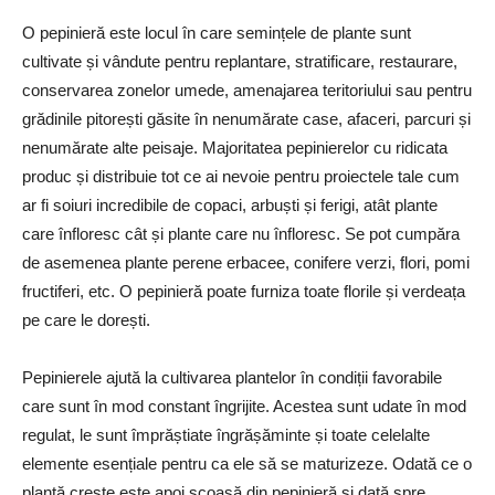
O pepinieră este locul în care semințele de plante sunt
cultivate și vândute pentru replantare, stratificare, restaurare,
conservarea zonelor umede, amenajarea teritoriului sau pentru
grădinile pitorești găsite în nenumărate case, afaceri, parcuri și
nenumărate alte peisaje. Majoritatea pepinierelor cu ridicata
produc și distribuie tot ce ai nevoie pentru proiectele tale cum
ar fi soiuri incredibile de copaci, arbuști și ferigi, atât plante
care înfloresc cât și plante care nu înfloresc. Se pot cumpăra
de asemenea plante perene erbacee, conifere verzi, flori, pomi
fructiferi, etc. O pepinieră poate furniza toate florile și verdeața
pe care le dorești.
Pepinierele ajută la cultivarea plantelor în condiții favorabile
care sunt în mod constant îngrijite. Acestea sunt udate în mod
regulat, le sunt împrăștiate îngrășăminte și toate celelalte
elemente esențiale pentru ca ele să se maturizeze. Odată ce o
plantă crește este apoi scoasă din pepinieră și dată spre