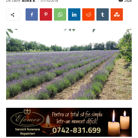
De către
Alina R.
-
01/10/2018
2628