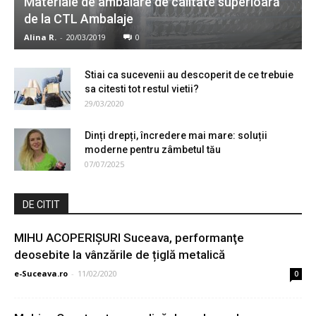
Materiale de ambalare de calitate superioară
de la CTL Ambalaje
Alina R.
-
20/03/2019
0
Stiai ca sucevenii au descoperit de ce trebuie
sa citesti tot restul vietii?
29/03/2020
Dinți drepți, încredere mai mare: soluții
moderne pentru zâmbetul tău
07/07/2025
DE CITIT
MIHU ACOPERIȘURI Suceava, performanţe
deosebite la vânzările de țiglă metalică
e-Suceava.ro
-
11/02/2020
0