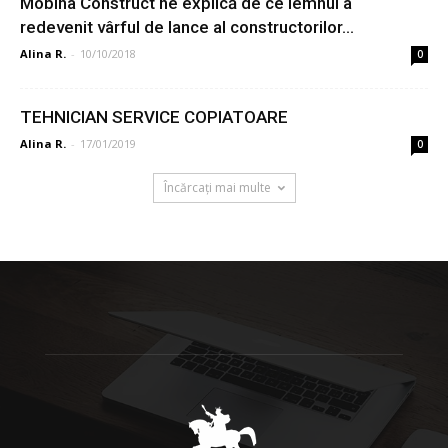
Mobina Construct ne explică de ce lemnul a
redevenit vârful de lance al constructorilor...
Alina R.
-
10/10/2018
0
TEHNICIAN SERVICE COPIATOARE
Alina R.
-
17/01/2019
0
Încărcați mai multe