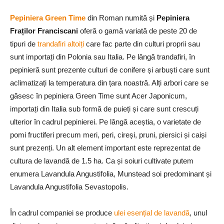
Pepiniera Green Time
din Roman numită și
Pepiniera
Fraților Franciscani
oferă o gamă variată de peste 20 de
tipuri de
trandafiri altoiți
care fac parte din culturi proprii sau
sunt importați din Polonia sau Italia. Pe lângă trandafiri, în
pepinieră sunt prezente culturi de conifere și arbuști care sunt
aclimatizați la temperatura din țara noastră. Alți arbori care se
găsesc în pepiniera Green Time sunt Acer Japonicum,
importați din Italia sub formă de puieți și care sunt crescuți
ulterior în cadrul pepinierei. Pe lângă aceștia, o varietate de
pomi fructiferi precum meri, peri, cireși, pruni, piersici și caiși
sunt prezenți. Un alt element important este reprezentat de
cultura de lavandă de 1.5 ha. Ca și soiuri cultivate putem
enumera Lavandula Angustifolia, Munstead soi predominant și
Lavandula Angustifolia Sevastopolis.
În cadrul companiei se produce
ulei esențial de lavandă
, unul