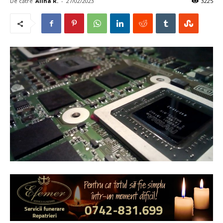
De către
Alina R.
-
27/02/2023
3225