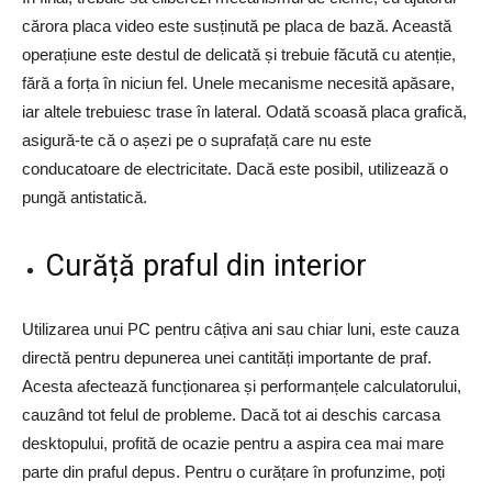
cărora placa video este susținută pe placa de bază. Această
operațiune este destul de delicată și trebuie făcută cu atenție,
fără a forța în niciun fel. Unele mecanisme necesită apăsare,
iar altele trebuiesc trase în lateral. Odată scoasă placa grafică,
asigură-te că o așezi pe o suprafață care nu este
conducatoare de electricitate. Dacă este posibil, utilizează o
pungă antistatică.
Curăță praful din interior
Utilizarea unui PC pentru câțiva ani sau chiar luni, este cauza
directă pentru depunerea unei cantități importante de praf.
Acesta afectează funcționarea și performanțele calculatorului,
cauzând tot felul de probleme. Dacă tot ai deschis carcasa
desktopului, profită de ocazie pentru a aspira cea mai mare
parte din praful depus. Pentru o curățare în profunzime, poți