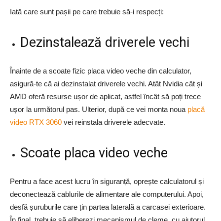
Iată care sunt pașii pe care trebuie să-i respecți:
Dezinstalează driverele vechi
Înainte de a scoate fizic placa video veche din calculator,
asigură-te că ai dezinstalat driverele vechi. Atât Nvidia cât și
AMD oferă resurse ușor de aplicat, astfel încât să poți trece
ușor la următorul pas. Ulterior, după ce vei monta noua
placă
video RTX 3060
vei reinstala driverele adecvate.
Scoate placa video veche
Pentru a face acest lucru în siguranță, oprește calculatorul și
deconectează cablurile de alimentare ale computerului. Apoi,
desfă șuruburile care țin partea laterală a carcasei exterioare.
În final, trebuie să eliberezi mecanismul de cleme, cu ajutorul