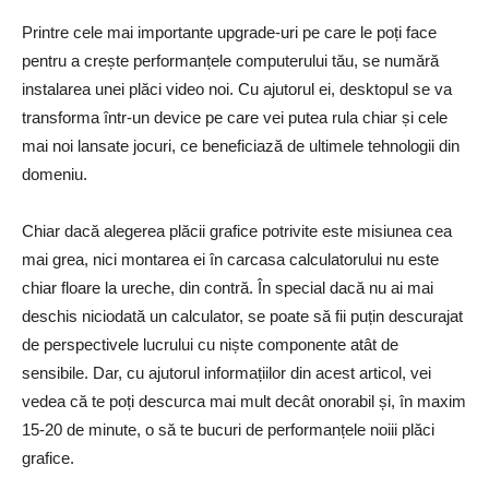
Printre cele mai importante upgrade-uri pe care le poți face
pentru a crește performanțele computerului tău, se numără
instalarea unei plăci video noi. Cu ajutorul ei, desktopul se va
transforma într-un device pe care vei putea rula chiar și cele
mai noi lansate jocuri, ce beneficiază de ultimele tehnologii din
domeniu.
Chiar dacă alegerea plăcii grafice potrivite este misiunea cea
mai grea, nici montarea ei în carcasa calculatorului nu este
chiar floare la ureche, din contră. În special dacă nu ai mai
deschis niciodată un calculator, se poate să fii puțin descurajat
de perspectivele lucrului cu niște componente atât de
sensibile. Dar, cu ajutorul informațiilor din acest articol, vei
vedea că te poți descurca mai mult decât onorabil și, în maxim
15-20 de minute, o să te bucuri de performanțele noiii plăci
grafice.