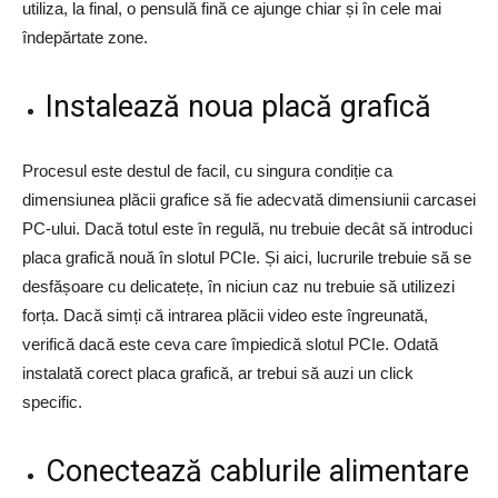
utiliza, la final, o pensulă fină ce ajunge chiar și în cele mai
îndepărtate zone.
Instalează noua placă grafică
Procesul este destul de facil, cu singura condiție ca
dimensiunea plăcii grafice să fie adecvată dimensiunii carcasei
PC-ului. Dacă totul este în regulă, nu trebuie decât să introduci
placa grafică nouă în slotul PCIe. Și aici, lucrurile trebuie să se
desfășoare cu delicatețe, în niciun caz nu trebuie să utilizezi
forța. Dacă simți că intrarea plăcii video este îngreunată,
verifică dacă este ceva care împiedică slotul PCIe. Odată
instalată corect placa grafică, ar trebui să auzi un click
specific.
Conectează cablurile alimentare