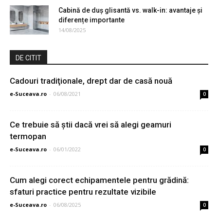
Cabină de duș glisantă vs. walk-in: avantaje și
diferențe importante
14/08/2025
DE CITIT
Cadouri tradiţionale, drept dar de casă nouă
e-Suceava.ro
-
06/08/2021
0
Ce trebuie să știi dacă vrei să alegi geamuri
termopan
e-Suceava.ro
-
06/01/2022
0
Cum alegi corect echipamentele pentru grădină:
sfaturi practice pentru rezultate vizibile
e-Suceava.ro
-
06/08/2025
0