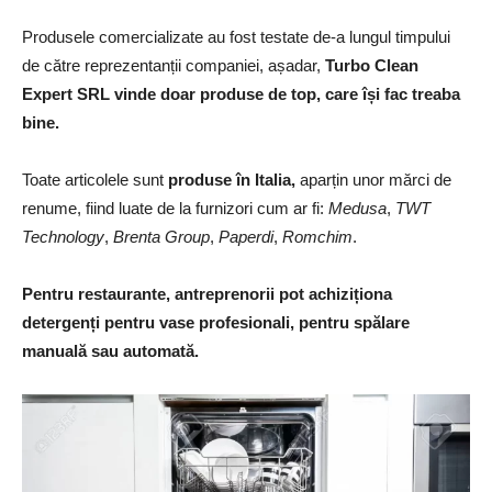
Produsele comercializate au fost testate de-a lungul timpului
de către reprezentanții companiei, așadar,
Turbo Clean
Expert SRL vinde doar produse de top, care își fac treaba
bine.
Toate articolele sunt
produse în Italia,
aparțin unor mărci de
renume, fiind luate de la furnizori cum ar fi:
Medusa
,
TWT
Technology
,
Brenta Group
,
Paperdi
,
Romchim
.
Pentru restaurante, antreprenorii pot achiziționa
detergenți pentru vase profesionali, pentru sp
ălare
manuală sau automată.