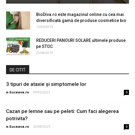
BioDiva.ro este magazinul online cu cea mai
diversificată gamă de produse cosmetice bio
15/04/2019
REDUCERI PANOURI SOLARE ultimele produse
pe STOC
22/08/2019
DE CITIT
3 tipuri de ataxie și simptomele lor
e-Suceava.ro
-
09/05/2023
0
Cazan pe lemne sau pe peleti: Cum faci alegerea
potrivita?
e-Suceava.ro
-
20/08/2025
0