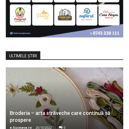
ULTIMELE ŞTIRI
Broderia – arta străveche care continuă să
prospere
e-Suceava.ro
-
20/10/2022
0