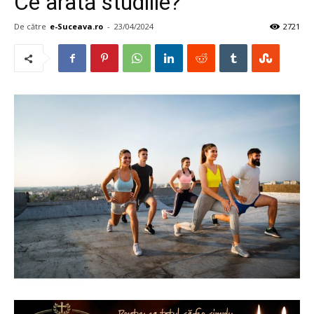
Ce arată studiile?
De către
e-Suceava.ro
-
23/04/2024
2721