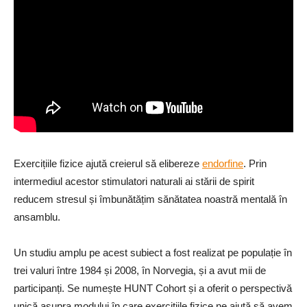
Exercițiile fizice ajută creierul să elibereze
endorfine
. Prin
intermediul acestor stimulatori naturali ai stării de spirit
reducem stresul și îmbunătățim sănătatea noastră mentală în
ansamblu.
Un studiu amplu pe acest subiect a fost realizat pe populație în
trei valuri între 1984 și 2008, în Norvegia, și a avut mii de
participanți. Se numește HUNT Cohort și a oferit o perspectivă
unică asupra modului în care exercițiile fizice ne ajută să avem