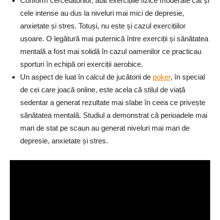
Conform cercetătorilor, atât exercițiile fizice moderate cât și
cele intense au dus la niveluri mai mici de depresie,
anxietate și stres. Totuși, nu este și cazul exercițiilor
ușoare. O legătură mai puternică între exerciții și sănătatea
mentală a fost mai solidă în cazul oamenilor ce practicau
sporturi în echipă ori exerciții aerobice.
Un aspect de luat în calcul de jucătorii de
poker
, în special
de cei care joacă online, este acela că stilul de viață
sedentar a generat rezultate mai slabe în ceea ce privește
sănătatea mentală. Studiul a demonstrat că perioadele mai
mari de stat pe scaun au generat niveluri mai mari de
depresie, anxietate și stres.