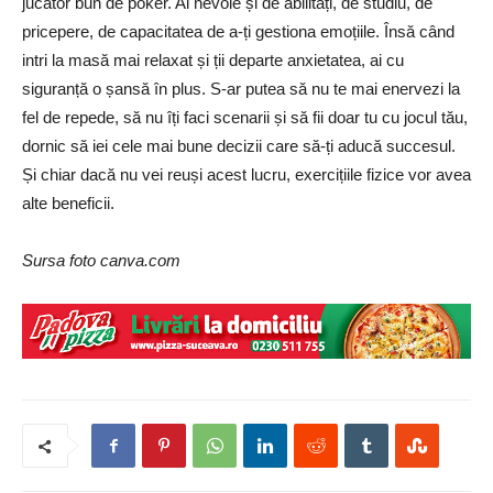
jucător bun de poker. Ai nevoie și de abilități, de studiu, de
pricepere, de capacitatea de a-ți gestiona emoțiile. Însă când
intri la masă mai relaxat și ții departe anxietatea, ai cu
siguranță o șansă în plus. S-ar putea să nu te mai enervezi la
fel de repede, să nu îți faci scenarii și să fii doar tu cu jocul tău,
dornic să iei cele mai bune decizii care să-ți aducă succesul.
Și chiar dacă nu vei reuși acest lucru, exercițiile fizice vor avea
alte beneficii.
Sursa foto canva.com