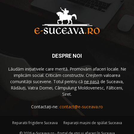
DESPRE NOI
Lăudăm iniţiativele care merită. Promovăm afaceri locale. Ne
implicăm social. Criticăm constructiv. Creştem valoarea
comunităţii sucevene. Totul pentru că
ne pasă
de Suceava,
Rădăuţi, Vatra Dornei, Câmpulung Moldovenesc, Fălticeni,
Siret.
Contactați-ne:
contact@e-suceava.ro
Reparatii frigidere Suceava
Reparaţii maşini de spălat Suceava
©
2026 e-Suceava.ro - Portal de ştiri şi afaceri în Suceava