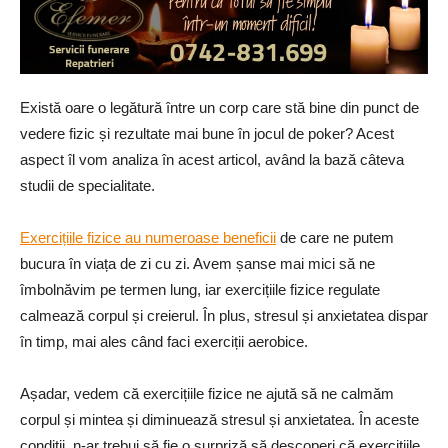
Există oare o legătură între un corp care stă bine din punct de
vedere fizic și rezultate mai bune în jocul de poker? Acest
aspect îl vom analiza în acest articol, având la bază câteva
studii de specialitate.
Exercițiile fizice au numeroase beneficii
de care ne putem
bucura în viața de zi cu zi. Avem șanse mai mici să ne
îmbolnăvim pe termen lung, iar exercițiile fizice regulate
calmează corpul și creierul. În plus, stresul și anxietatea dispar
în timp, mai ales când faci exerciții aerobice.
Așadar, vedem că exercițiile fizice ne ajută să ne calmăm
corpul și mintea și diminuează stresul și anxietatea. În aceste
condiții, n-ar trebui să fie o surpriză să descoperi că exercițiile