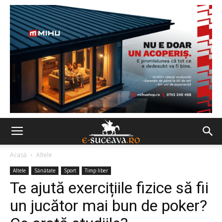
Acasă
Altele
Altele
Sănătate
Sport
Timp liber
Te ajută exercițiile fizice să fii
un jucător mai bun de poker?