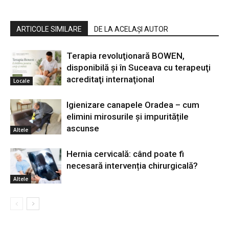
ARTICOLE SIMILARE
DE LA ACELAȘI AUTOR
Terapia revoluţionară BOWEN,
disponibilă şi în Suceava cu terapeuţi
acreditaţi internaţional
Locale
Igienizare canapele Oradea – cum
elimini mirosurile și impuritățile
ascunse
Altele
Hernia cervicală: când poate fi
necesară intervenția chirurgicală?
Altele