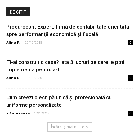
DE CITIT
Proeurocont Expert, firmă de contabilitate orientată
spre performanţă economică şi fiscală
Alina R.
-
29/10/2018
0
Ti-ai construit o casa? Iata 3 lucruri pe care le poti
implementa pentru a-ti...
Alina R.
-
31/01/2020
0
Cum creezi o echipă unică și profesională cu
uniforme personalizate
e-Suceava.ro
-
12/12/2023
0
Încărcați mai multe