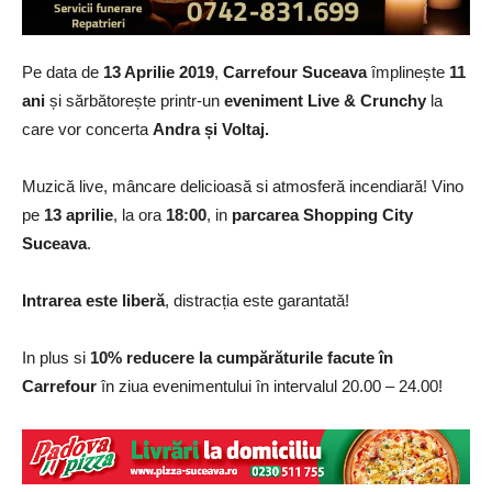
Pe data de
13 Aprilie 2019
,
Carrefour Suceava
împlinește
11
ani
și sărbătorește printr-un
eveniment Live & Crunchy
la
care vor concerta
Andra și Voltaj.
Muzică live, mâncare delicioasă si atmosferă incendiară! Vino
pe
13 aprilie
, la ora
18:00
, in
parcarea Shopping City
Suceava
.
Intrarea este liberă
, distracția este garantată!
In plus si
10% reducere la cumpărăturile facute în
Carrefour
în ziua evenimentului în intervalul 20.00 – 24.00!