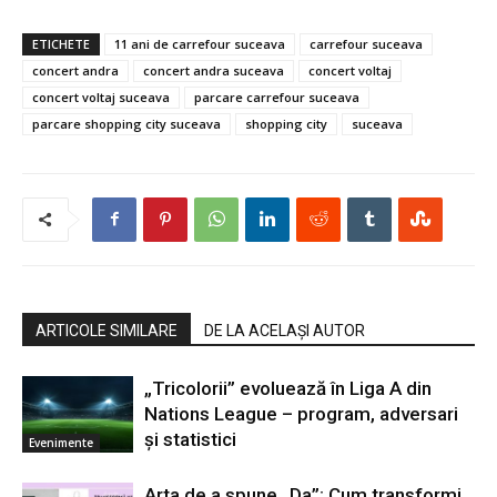
ETICHETE
11 ani de carrefour suceava
carrefour suceava
concert andra
concert andra suceava
concert voltaj
concert voltaj suceava
parcare carrefour suceava
parcare shopping city suceava
shopping city
suceava
ARTICOLE SIMILARE
DE LA ACELAȘI AUTOR
„Tricolorii” evoluează în Liga A din
Nations League – program, adversari
și statistici
Evenimente
Arta de a spune „Da”: Cum transformi