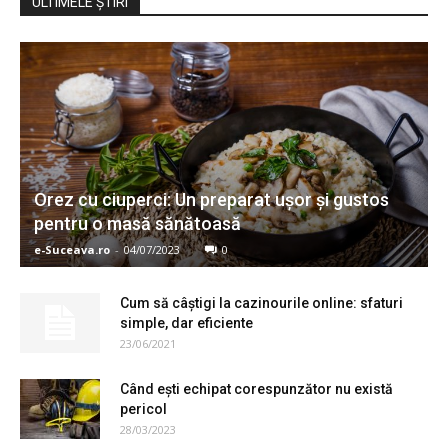
ULTIMELE ŞTIRI
Orez cu ciuperci: Un preparat ușor și gustos
pentru o masă sănătoasă
e-Suceava.ro
-
04/07/2023
0
Cum să câștigi la cazinourile online: sfaturi
simple, dar eficiente
23/06/2021
Când eşti echipat corespunzător nu există
pericol
28/03/2023