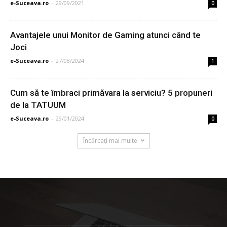
e-Suceava.ro
-
29/09/2021
0
Avantajele unui Monitor de Gaming atunci când te
Joci
e-Suceava.ro
-
27/08/2024
1
Cum să te îmbraci primăvara la serviciu? 5 propuneri
de la TATUUM
e-Suceava.ro
-
29/01/2024
0
Încărcați mai multe