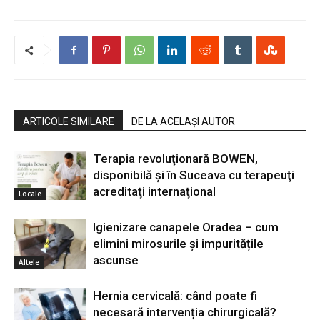
ARTICOLE SIMILARE
DE LA ACELAȘI AUTOR
Terapia revoluţionară BOWEN,
disponibilă şi în Suceava cu terapeuţi
acreditaţi internaţional
Locale
Igienizare canapele Oradea – cum
elimini mirosurile și impuritățile
ascunse
Altele
Hernia cervicală: când poate fi
necesară intervenția chirurgicală?