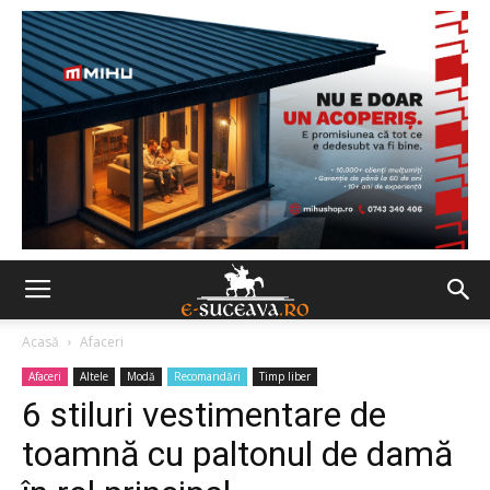
Acasă
Afaceri
Afaceri
Altele
Modă
Recomandări
Timp liber
6 stiluri vestimentare de
toamnă cu paltonul de damă