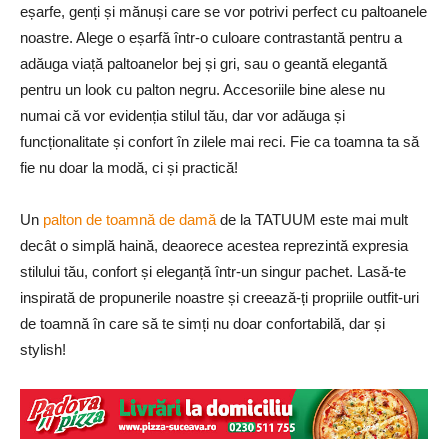
eșarfe, genți și mănuși care se vor potrivi perfect cu paltoanele
noastre. Alege o eșarfă într-o culoare contrastantă pentru a
adăuga viață paltoanelor bej și gri, sau o geantă elegantă
pentru un look cu palton negru. Accesoriile bine alese nu
numai că vor evidenția stilul tău, dar vor adăuga și
funcționalitate și confort în zilele mai reci. Fie ca toamna ta să
fie nu doar la modă, ci și practică!
Un
palton de toamnă de damă
de la TATUUM este mai mult
decât o simplă haină, deaorece acestea reprezintă expresia
stilului tău, confort și eleganță într-un singur pachet. Lasă-te
inspirată de propunerile noastre și creează-ți propriile outfit-uri
de toamnă în care să te simți nu doar confortabilă, dar și
stylish!