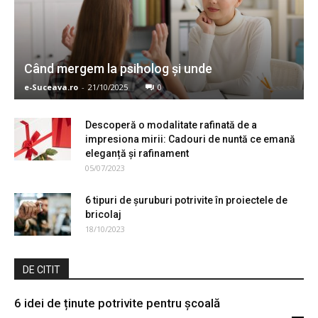
Când mergem la psiholog şi unde
e-Suceava.ro
-
21/10/2025
0
Descoperă o modalitate rafinată de a
impresiona mirii: Cadouri de nuntă ce emană
eleganță și rafinament
05/07/2023
6 tipuri de șuruburi potrivite în proiectele de
bricolaj
18/10/2023
DE CITIT
6 idei de ținute potrivite pentru școală