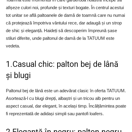
afișeze culori noi, profunde și texturi bogate. În centrul acestui
tot unitar se află paltoanele de damă de toamnă care nu numai
că protejează împotriva vântului rece, dar adaugă și un strop
de shic și eleganță. Haideți să descoperim împreună șase
stiluri diferite, unde paltonul de damă de la TATUUM este
vedeta.
1.Casual chic: palton bej de lână
și blugi
Paltonul bej de lână este un adevărat clasic în oferta TATUUM.
Asortează-l cu blugi drepți, albaștri și un tricou alb pentru un
aspect casual, dar elegant, în același timp. Încălțămintea poate
fi reprezentată de adidași simpli sau pantofi loafers.