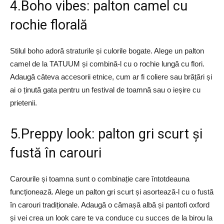
4.Boho vibes: palton camel cu
rochie florală
Stilul boho adoră straturile și culorile bogate. Alege un palton
camel de la TATUUM și combină-l cu o rochie lungă cu flori.
Adaugă câteva accesorii etnice, cum ar fi coliere sau brățări și
ai o ținută gata pentru un festival de toamnă sau o ieșire cu
prietenii.
5.Preppy look: palton gri scurt și
fustă în carouri
Carourile și toamna sunt o combinație care întotdeauna
funcționează. Alege un palton gri scurt și asortează-l cu o fustă
în carouri tradiționale. Adaugă o cămașă albă și pantofi oxford
și vei crea un look care te va conduce cu succes de la birou la