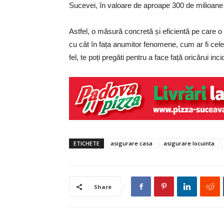
Sucevei, în valoare de aproape 300 de milioane
Astfel, o măsură concretă și eficientă pe care o 
cu cât în fața anumitor fenomene, cum ar fi cele
fel, te poți pregăti pentru a face față oricărui in
ETICHETE
asigurare casa
asigurare locuinta
Share