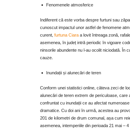
Fenomenele atmosferice
Indiferent că este vorba despre furtuni sau zăp
cunoscut impactul unor astfel de fenomene atmos
curent,
furtuna Ciara
a lovit întreaga zonă, rafa
asemenea, în județ intră periodic în vigoare codul
ninsorile abundente nu l-au ocolit niciodată. În c
cauze.
Inundații și alunecări de teren
Conform unei statistici online, câteva zeci de lo
alunecări de teren extrem de periculoase, care au
confruntat cu inundații ce au afectat numeroase 
dramatice. Cu doi ani în urmă, acestea au prov
201 de kilometri de drum comunal, așa cum reie
asemenea, intemperiile din perioada 21 mai – 4 