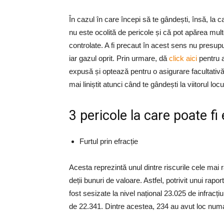
În cazul în care începi să te gândești, însă, la c
nu este ocolită de pericole și că pot apărea multe
controlate. A fi precaut în acest sens nu presup
iar gazul oprit. Prin urmare, dă
click aici
pentru a
expusă și optează pentru o asigurare facultativă a
mai liniștit atunci când te gândești la viitorul locui
3 pericole la care poate f
Furtul prin efracție
Acesta reprezintă unul dintre riscurile cele mai 
deții bunuri de valoare. Astfel, potrivit unui rap
fost sesizate la nivel național 23.025 de infracțiu
de 22.341. Dintre acestea, 234 au avut loc numai