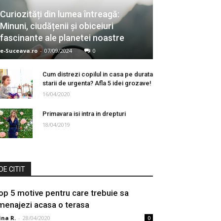
Curiozități din lumea întreagă:
Minuni, ciudățenii și obiceiuri
fascinante ale planetei noastre
e-Suceava.ro
-
07/09/2024
0
Cum distrezi copilul in casa pe durata
starii de urgenta? Afla 5 idei grozave!
16/04/2020
Primavara isi intra in drepturi
18/04/2019
DE CITIT
op 5 motive pentru care trebuie sa
menajezi acasa o terasa
ina R.
-
28/04/2020
0