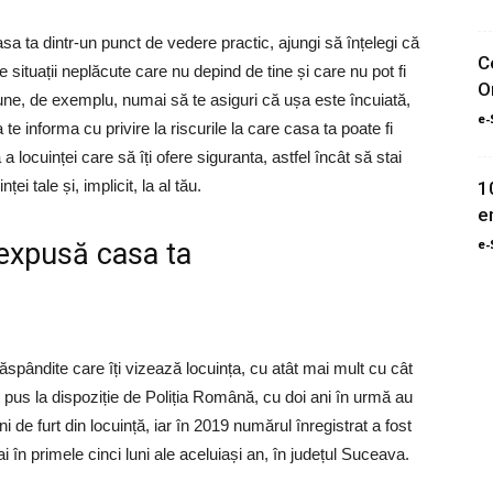
asa ta dintr-un punct de vedere practic, ajungi să înțelegi că
C
 situații neplăcute care nu depind de tine și care nu pot fi
O
une, de exemplu, numai să te asiguri că ușa este încuiată,
e-
 te informa cu privire la riscurile la care casa ta poate fi
 locuinței care să îți ofere siguranta, astfel încât să stai
nței tale și, implicit, la al tău.
1
e
e-
i expusă casa ta
răspândite care îți vizează locuința, cu atât mai mult cu cât
ort pus la dispoziție de Poliția Română, cu doi ani în urmă au
ni de furt din locuință, iar în 2019 numărul înregistrat a fost
 în primele cinci luni ale aceluiași an, în județul Suceava.