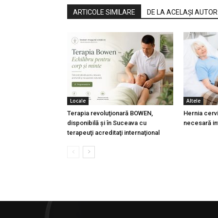
ARTICOLE SIMILARE
DE LA ACELAȘI AUTOR
Locale
Altele
Terapia revoluţionară BOWEN,
Hernia cervi
disponibilă şi în Suceava cu
necesară in
terapeuţi acreditaţi internaţional