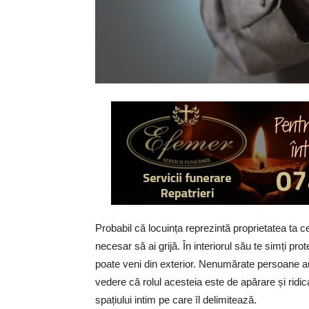
Probabil că locuința reprezintă proprietatea ta c
necesar să ai grijă. În interiorul său te simți pr
poate veni din exterior. Nenumărate persoane au 
vedere că rolul acesteia este de apărare și ridica
spațiului intim pe care îl delimitează.