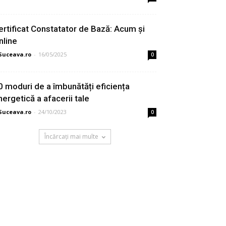
ertificat Constatator de Bază: Acum și
nline
Suceava.ro
-
16/05/2025
0
0 moduri de a îmbunătăți eficiența
nergetică a afacerii tale
Suceava.ro
-
24/10/2023
0
Încărcați mai multe