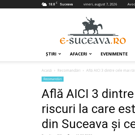
C
18.8
vineri, august 7, 2026
Avoc
Suceava
e-
Suceava.ro
ŞTIRI
AFACERI
EVENIMENTE
Acasă
Recomandări
Află AICI 3 dintre cele mai ră
Recomandări
Află AICI 3 dintr
riscuri la care e
din Suceava și ce