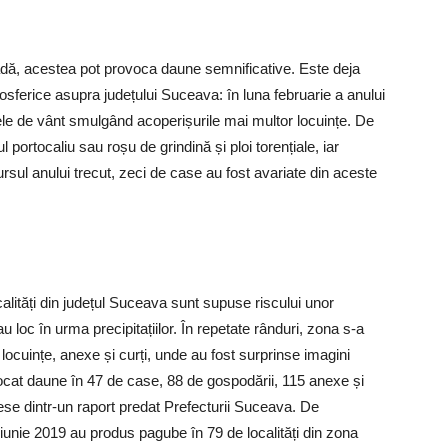
adă, acestea pot provoca daune semnificative. Este deja
ferice asupra județului Suceava: în luna februarie a anului
lele de vânt smulgând acoperișurile mai multor locuințe. De
 portocaliu sau roșu de grindină și ploi torențiale, iar
ursul anului trecut, zeci de case au fost avariate din aceste
calități din județul Suceava sunt supuse riscului unor
 loc în urma precipitațiilor. În repetate rânduri, zona s-a
locuințe, anexe și curți, unde au fost surprinse imagini
ocat daune în 47 de case, 88 de gospodării, 115 anexe și
se dintr-un raport predat Prefecturii Suceava. De
iunie 2019 au produs pagube în 79 de localități din zona