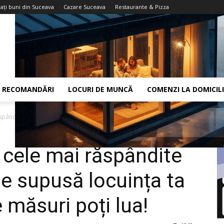
aţi buni din Suceava
Cazare Suceava
Restaurante & Pizza
RECOMANDĂRI
LOCURI DE MUNCĂ
COMENZI LA DOMICIL
spândite riscuri la care este supusă...
e cele mai răspândite
ste supusă locuința ta
 măsuri poți lua!