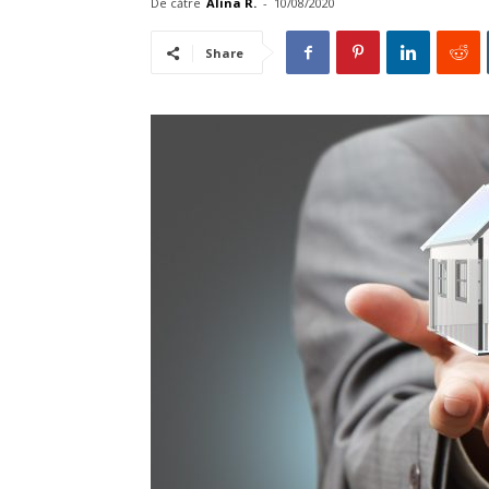
De către
Alina R.
-
10/08/2020
Share