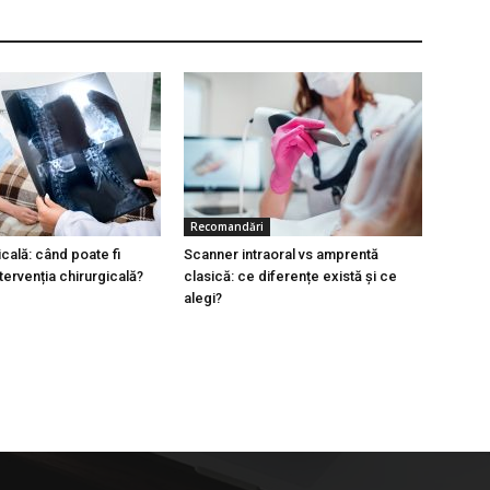
Recomandări
cală: când poate fi
Scanner intraoral vs amprentă
tervenția chirurgicală?
clasică: ce diferențe există și ce
alegi?