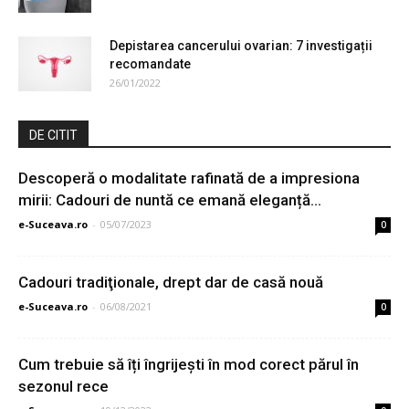
Depistarea cancerului ovarian: 7 investigații
recomandate
26/01/2022
DE CITIT
Descoperă o modalitate rafinată de a impresiona
mirii: Cadouri de nuntă ce emană eleganță...
e-Suceava.ro
-
05/07/2023
0
Cadouri tradiţionale, drept dar de casă nouă
e-Suceava.ro
-
06/08/2021
0
Cum trebuie să îți îngrijești în mod corect părul în
sezonul rece