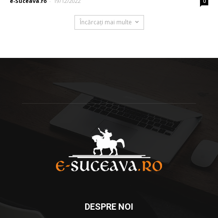
e-Suceava.ro
-
19/12/2022
0
Încărcați mai multe
DESPRE NOI