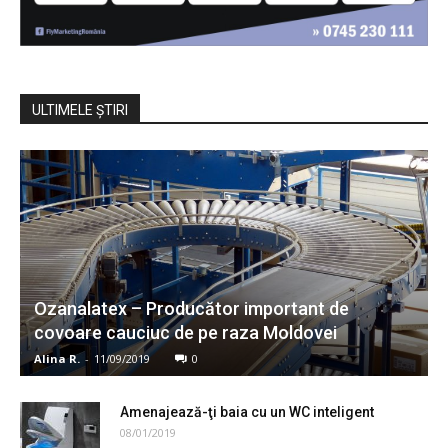
ULTIMELE ŞTIRI
Ozanalatex – Producător important de
covoare cauciuc de pe raza Moldovei
Alina R.
-
11/09/2019
0
Amenajează-ţi baia cu un WC inteligent
08/01/2019