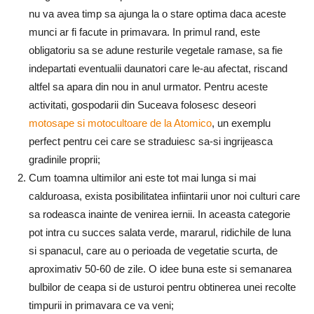
nu va avea timp sa ajunga la o stare optima daca aceste
munci ar fi facute in primavara. In primul rand, este
obligatoriu sa se adune resturile vegetale ramase, sa fie
indepartati eventualii daunatori care le-au afectat, riscand
altfel sa apara din nou in anul urmator. Pentru aceste
activitati, gospodarii din Suceava folosesc deseori
motosape si motocultoare de la Atomico
, un exemplu
perfect pentru cei care se straduiesc sa-si ingrijeasca
gradinile proprii;
Cum toamna ultimilor ani este tot mai lunga si mai
calduroasa, exista posibilitatea infiintarii unor noi culturi care
sa rodeasca inainte de venirea iernii. In aceasta categorie
pot intra cu succes salata verde, mararul, ridichile de luna
si spanacul, care au o perioada de vegetatie scurta, de
aproximativ 50-60 de zile. O idee buna este si semanarea
bulbilor de ceapa si de usturoi pentru obtinerea unei recolte
timpurii in primavara ce va veni;