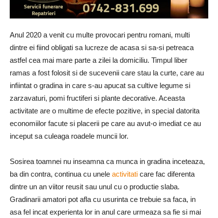
Anul 2020 a venit cu multe provocari pentru romani, multi
dintre ei fiind obligati sa lucreze de acasa si sa-si petreaca
astfel cea mai mare parte a zilei la domiciliu. Timpul liber
ramas a fost folosit si de sucevenii care stau la curte, care au
infiintat o gradina in care s-au apucat sa cultive legume si
zarzavaturi, pomi fructiferi si plante decorative. Aceasta
activitate are o multime de efecte pozitive, in special datorita
economiilor facute si placerii pe care au avut-o imediat ce au
inceput sa culeaga roadele muncii lor.
Sosirea toamnei nu inseamna ca munca in gradina inceteaza,
ba din contra, continua cu unele
activitati
care fac diferenta
dintre un an viitor reusit sau unul cu o productie slaba.
Gradinarii amatori pot afla cu usurinta ce trebuie sa faca, in
asa fel incat experienta lor in anul care urmeaza sa fie si mai