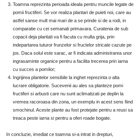
Toamna reprezinta perioada ideala pentru muncile legate de
pomii fructiferi. Se vor realiza plantari de puieti noi, care au
astfel sanse mult mai mari de a se prinde si de a rodi, in
comparatie cu cei semanati primavara. Curatenia de sub
copacii deja plantati va fi facuta cu multa grija, prin
indepartarea tuturor frunzelor si fructelor stricate cazute pe
jos. Daca solul este sarac, ar fi indicata administrarea unor
ingrasaminte organice pentru a facilita trecerea prin iarna
cu succes a pomilor;
Ingrijirea plantelor sensibile la inghet reprezinta o alta
lucrare obligatorie. Sucevenii au ales sa planteze pomi
fructiferi si arbusti care nu sunt aclimatizati pe deplin la
vremea racoroasa din zona, un exemplu in acest sens fiind
smochinul. Aceste plante au fost protejate pentru a reusi sa
treaca peste iarna si pentru a oferi roade bogate.
In concluzie, imediat ce toamna si-a intrat in drepturi,