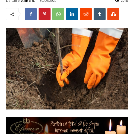
De către
Alina R.
-
30/09/2020
2048