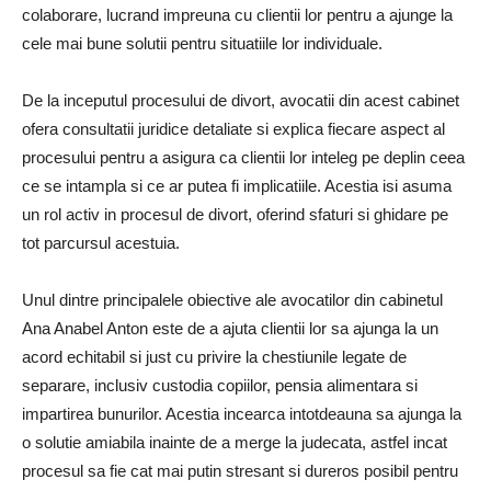
colaborare, lucrand impreuna cu clientii lor pentru a ajunge la
cele mai bune solutii pentru situatiile lor individuale.
De la inceputul procesului de divort, avocatii din acest cabinet
ofera consultatii juridice detaliate si explica fiecare aspect al
procesului pentru a asigura ca clientii lor inteleg pe deplin ceea
ce se intampla si ce ar putea fi implicatiile. Acestia isi asuma
un rol activ in procesul de divort, oferind sfaturi si ghidare pe
tot parcursul acestuia.
Unul dintre principalele obiective ale avocatilor din cabinetul
Ana Anabel Anton este de a ajuta clientii lor sa ajunga la un
acord echitabil si just cu privire la chestiunile legate de
separare, inclusiv custodia copiilor, pensia alimentara si
impartirea bunurilor. Acestia incearca intotdeauna sa ajunga la
o solutie amiabila inainte de a merge la judecata, astfel incat
procesul sa fie cat mai putin stresant si dureros posibil pentru