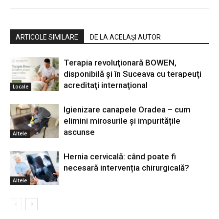
ARTICOLE SIMILARE
DE LA ACELAȘI AUTOR
Terapia revoluţionară BOWEN,
disponibilă şi în Suceava cu terapeuţi
acreditaţi internaţional
Locale
Igienizare canapele Oradea – cum
elimini mirosurile și impuritățile
ascunse
Altele
Hernia cervicală: când poate fi
necesară intervenția chirurgicală?
Altele