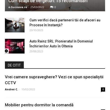
Cum scapi de vergeturi: 15 recomandări
e-Suceava.ro
-
25/03/2022
0
Cum verifici dacă partenerii tăi de afaceri au
Procese în Instanţă?
23/10/2023
Auto Rainz SRL: Pionieratul în Domeniul
Închirierilor Auto în Oltenia
29/08/2023
DE CITIT
Vrei camere supraveghere? Vezi ce spun specialiștii
CCTV
Andrei C.
-
15/02/2022
0
Mobilier pentru dormitor la comandă