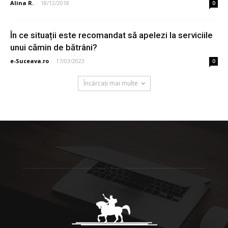
Alina R.
-
18/12/2018
0
În ce situații este recomandat să apelezi la serviciile
unui cămin de bătrâni?
e-Suceava.ro
-
17/03/2023
0
Încărcați mai multe