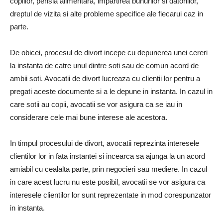
copiilor, pensia alimentara, impartirea bunurilor si datoriilor,
dreptul de vizita si alte probleme specifice ale fiecarui caz in
parte.
De obicei, procesul de divort incepe cu depunerea unei cereri
la instanta de catre unul dintre soti sau de comun acord de
ambii soti. Avocatii de divort lucreaza cu clientii lor pentru a
pregati aceste documente si a le depune in instanta. In cazul in
care sotii au copii, avocatii se vor asigura ca se iau in
considerare cele mai bune interese ale acestora.
In timpul procesului de divort, avocatii reprezinta interesele
clientilor lor in fata instantei si incearca sa ajunga la un acord
amiabil cu cealalta parte, prin negocieri sau mediere. In cazul
in care acest lucru nu este posibil, avocatii se vor asigura ca
interesele clientilor lor sunt reprezentate in mod corespunzator
in instanta.