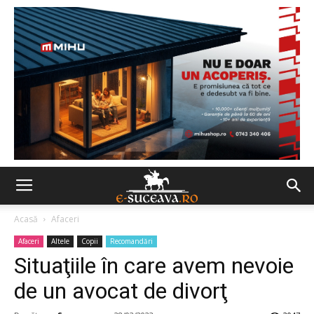
Acasă
Afaceri
Afaceri
Altele
Copii
Recomandări
Situaţiile în care avem nevoie
de un avocat de divorţ