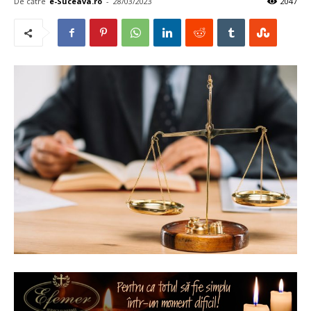
De către
e-Suceava.ro
-
28/03/2023
2047