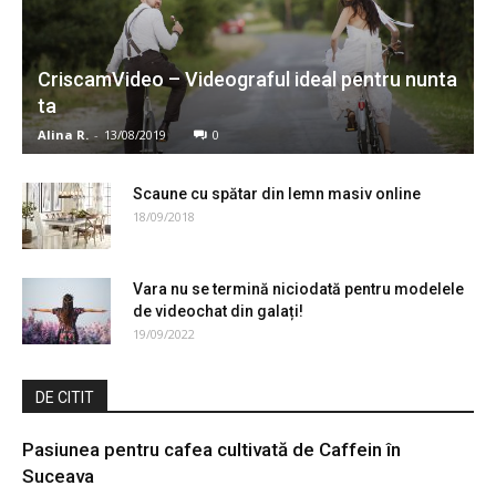
CriscamVideo – Videograful ideal pentru nunta
ta
Alina R.
-
13/08/2019
0
Scaune cu spătar din lemn masiv online
18/09/2018
Vara nu se termină niciodată pentru modelele
de videochat din galați!
19/09/2022
DE CITIT
Pasiunea pentru cafea cultivată de Caffein în
Suceava