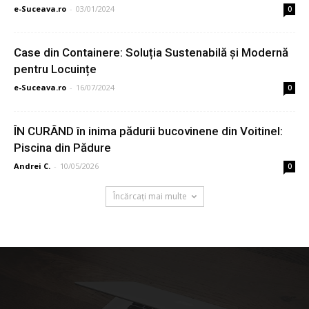
e-Suceava.ro
-
03/01/2024
0
Case din Containere: Soluția Sustenabilă și Modernă
pentru Locuințe
e-Suceava.ro
-
16/07/2024
0
ÎN CURÂND în inima pădurii bucovinene din Voitinel:
Piscina din Pădure
Andrei C.
-
10/05/2026
0
Încărcați mai multe