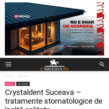
Acasă
Afaceri
Afaceri
Sănătate
Crystaldent Suceava –
tratamente stomatologice de