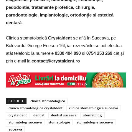
pedodonție, tratamente protetice, chirurgie,
parodontologie, implantologie, ortodonție și estetică
dentară.
Clinica stomatologică
Crystaldent
se află în Suceava, pe
Bulevardul George Enescu 16f, iar rezervările se pot efectua
atât telefonic la numerele
0330 404 090
și
0754 253 269
cât și
prin e-mail la
contact@crystaldent.ro
ETICHETE
clinica stomatologica
clinica stomatologica crystaldent
clinica stomatologica suceava
crystaldent
dentist
dentist suceava
stomatolog
stomatolog suceava
stomatologie
stomatologie suceava
suceava