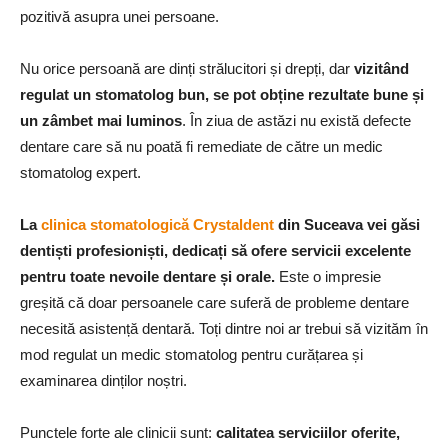
pozitivă asupra unei persoane.
Nu orice persoană are dinți strălucitori și drepți, dar
vizitând
regulat un stomatolog bun, se pot obține rezultate bune și
un zâmbet mai luminos
. În ziua de astăzi nu există defecte
dentare care să nu poată fi remediate de către un medic
stomatolog expert.
La
clinica stomatologică Crystaldent
din Suceava vei găsi
dentiști profesioniști, dedicați să ofere servicii excelente
pentru toate nevoile dentare și orale.
Este o impresie
greșită că doar persoanele care suferă de probleme dentare
necesită asistență dentară. Toți dintre noi ar trebui să vizităm în
mod regulat un medic stomatolog pentru curățarea și
examinarea dinților noștri.
Punctele forte ale clinicii sunt:
calitatea serviciilor oferite,