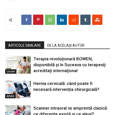
ARTICOLE SIMILARE
DE LA ACELAȘI AUTOR
Terapia revoluţionară BOWEN,
disponibilă şi în Suceava cu terapeuţi
acreditaţi internaţional
Locale
Hernia cervicală: când poate fi
necesară intervenția chirurgicală?
Altele
Scanner intraoral vs amprentă clasică:
ce diferențe există și ce alegi?