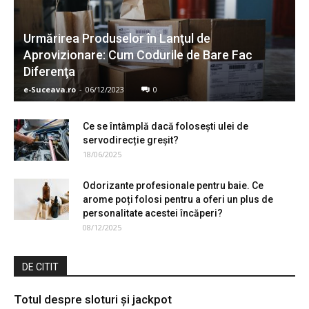
Urmărirea Produselor în Lanţul de
Aprovizionare: Cum Codurile de Bare Fac
Diferenţa
e-Suceava.ro
-
06/12/2023
0
Ce se întâmplă dacă folosești ulei de
servodirecție greșit?
18/06/2025
Odorizante profesionale pentru baie. Ce
arome poți folosi pentru a oferi un plus de
personalitate acestei încăperi?
08/12/2025
DE CITIT
Totul despre sloturi și jackpot