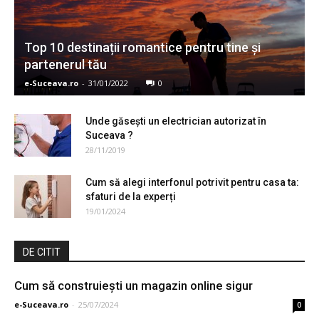
Top 10 destinații romantice pentru tine și
partenerul tău
e-Suceava.ro
-
31/01/2022
0
Unde găsești un electrician autorizat în
Suceava ?
28/11/2019
Cum să alegi interfonul potrivit pentru casa ta:
sfaturi de la experți
19/01/2024
DE CITIT
Cum să construieşti un magazin online sigur
e-Suceava.ro
-
25/07/2024
0