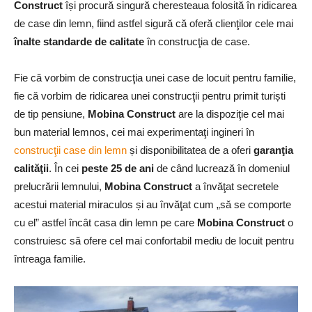
Construct
își procură singură cheresteaua folosită în ridicarea
de case din lemn, fiind astfel sigură că oferă clienţilor cele mai
înalte standarde de calitate
în construcţia de case.
Fie că vorbim de construcţia unei case de locuit pentru familie,
fie că vorbim de ridicarea unei construcţii pentru primit turiști
de tip pensiune,
Mobina Construct
are la dispoziţie cel mai
bun material lemnos, cei mai experimentaţi ingineri în
construcţii case din lemn
și disponibilitatea de a oferi
garanţia
calităţii
. În cei
peste 25 de ani
de când lucrează în domeniul
prelucrării lemnului,
Mobina Construct
a învăţat secretele
acestui material miraculos și au învăţat cum „să se comporte
cu el” astfel încât casa din lemn pe care
Mobina Construct
o
construiesc să ofere cel mai confortabil mediu de locuit pentru
întreaga familie.