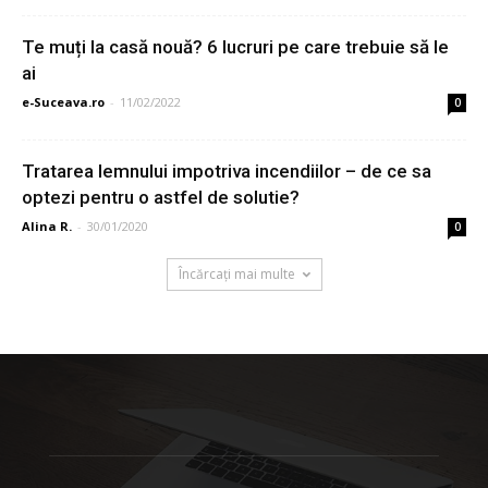
Te muți la casă nouă? 6 lucruri pe care trebuie să le
ai
e-Suceava.ro
-
11/02/2022
0
Tratarea lemnului impotriva incendiilor – de ce sa
optezi pentru o astfel de solutie?
Alina R.
-
30/01/2020
0
Încărcați mai multe