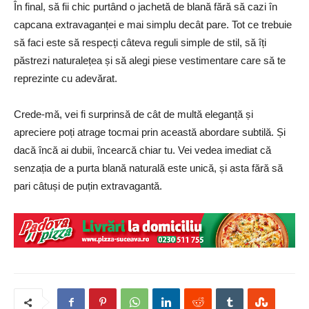
În final, să fii chic purtând o jachetă de blană fără să cazi în
capcana extravaganței e mai simplu decât pare. Tot ce trebuie
să faci este să respecți câteva reguli simple de stil, să îți
păstrezi naturalețea și să alegi piese vestimentare care să te
reprezinte cu adevărat.
Crede-mă, vei fi surprinsă de cât de multă eleganță și
apreciere poți atrage tocmai prin această abordare subtilă. Și
dacă încă ai dubii, încearcă chiar tu. Vei vedea imediat că
senzația de a purta blană naturală este unică, și asta fără să
pari câtuși de puțin extravagantă.