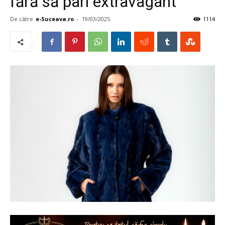
fără să pari extravagant
De către
e-Suceava.ro
-
19/03/2025
1114