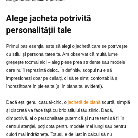
Alege jacheta potrivită
personalității tale
Primul pas esențial este să alegi o jachetă care se potrivește
cu stilul și personalitatea ta. Am observat că multă lume
greșește tocmai aici – aleg piese prea stridente sau modele
care nu îi reprezintă deloc. În definitiv, scopul nu e să
impresionezi doar pe ceilalți, ci să te simți confortabilă și
încrezătoare în pielea ta (și în blana ta, evident!).
Dacă ești genul casual-chic, o
jachetă de blană
scurtă, simplă
și discretă va face față cu brio stilului tău zilnic. Dacă,
dimpotrivă, ai o personalitate puternică și nu te temi să fii în
centrul atenției, poți opta pentru modele mai lungi sau pentru
culori mai îndrăznețe. Totuși, e de luat în calcul să nu