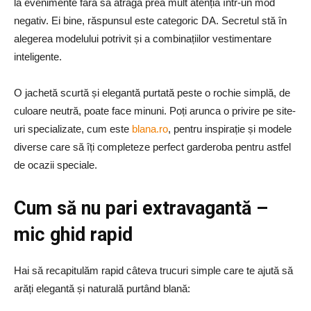
la evenimente fără să atragă prea mult atenția într-un mod
negativ. Ei bine, răspunsul este categoric DA. Secretul stă în
alegerea modelului potrivit și a combinațiilor vestimentare
inteligente.
O jachetă scurtă și elegantă purtată peste o rochie simplă, de
culoare neutră, poate face minuni. Poți arunca o privire pe site-
uri specializate, cum este
blana.ro
, pentru inspirație și modele
diverse care să îți completeze perfect garderoba pentru astfel
de ocazii speciale.
Cum să nu pari extravagantă –
mic ghid rapid
Hai să recapitulăm rapid câteva trucuri simple care te ajută să
arăți elegantă și naturală purtând blană: