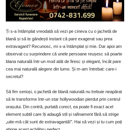
Ți s-a întâmplat vreodată să vezi pe cineva cu o jachetă de
blană și să te gândești instant că pare exagerat sau prea
extravagant? Recunosc, mi s-a întâmplat și mie. Dar apoi am
observat cu surprindere că unele persoane reușesc să poarte
blana naturală într-un mod atât de firesc și elegant, încât pare
cea mai naturală alegere din lume. Și m-am întrebat: care-i
secretul?
Să fim serioși, o jachetă de blană naturală nu trebuie neapărat
să te transforme într-un star hollywoodian pierdut prin centrul
orașului. Din contră, purtată corect, ea poate fi exact acel
element subtil care îți adaugă stil și rafinament fără să strige
„uite-mă cât sunt de extravagantă!”. Hai să vezi și tu cum poți
atinge acest echilibru perfect.