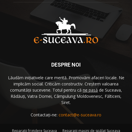
DESPRE NOI
Lăudăm iniţiativele care merită. Promovăm afaceri locale. Ne
implicăm social. Criticăm constructiv. Creştem valoarea
comunităţii sucevene. Totul pentru că
ne pasă
de Suceava,
Rădăuţi, Vatra Dornei, Câmpulung Moldovenesc, Fălticeni,
Siret.
Contactați-ne:
contact@e-suceava.ro
Reparatii frigidere Suceava
Reparaţii maşini de spălat Suceava