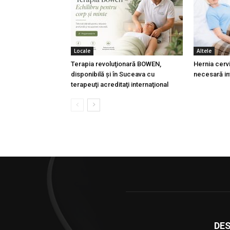
Locale
Altele
Terapia revoluţionară BOWEN,
Hernia cervi
disponibilă şi în Suceava cu
necesară in
terapeuţi acreditaţi internaţional
DES