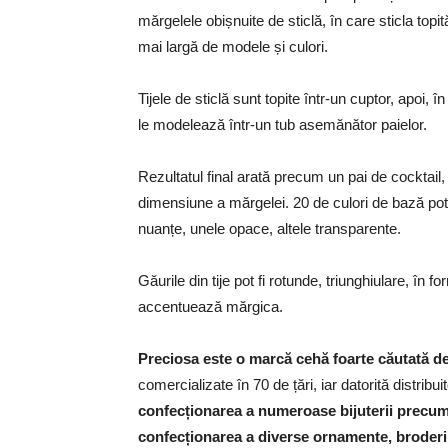
mărgelele obișnuite de sticlă, în care sticla topi
mai largă de modele și culori.
Tijele de sticlă sunt topite într-un cuptor, apoi, 
le modelează într-un tub asemănător paielor.
Rezultatul final arată precum un pai de cocktail,
dimensiune a mărgelei. 20 de culori de bază pot 
nuanțe, unele opace, altele transparente.
Găurile din tije pot fi rotunde, triunghiulare, în 
accentuează mărgica.
Preciosa este o marcă cehă foarte căutată de b
comercializate în 70 de țări, iar datorită distribui
confecționarea
a numeroase bijuterii precum c
confecționarea a diverse ornamente, broderi