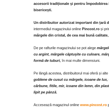
accesorii tradiționale și pentru împodobirea i
bisericești.
Un distribuitor autorizat important din țară 
intermediul magazinului online
Pincost.ro
și pri
mărgele din cristal, de cea mai bună calitate,
De pe rafturile magazinului se pot alege
mărgele
cu argint, mărgele căptușite cu culoare, măr
formă de tuburi,
în mai multe dimensiuni.
Pe lângă acestea, distribuitorul mai oferă și alt
goblene de cusut cu mărgele, icoane de lux, ca
cărbune, fitile, mir, icoane din lemn, din plast
lipit pe pânză.
Accesează magazinul online
www.pincost.ro
p