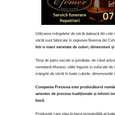
Utilizarea mărgelelor de sticlă datează din cele
sticlă sunt fabricate în regiunea Boemia din Ceh
într-o mare varietate de culori, dimensiuni și
Timp de patru secole și jumătate, de când artizan
venețiană Murano, văile înguste și sufocate de
mărgele de sticlă în toate culorile, dimensiunile 
Compania Preciosa este producătorul număru
amestec de procese tradiționale și tehnici ind
bază.
Produsele care stau la baza prosperității actuale