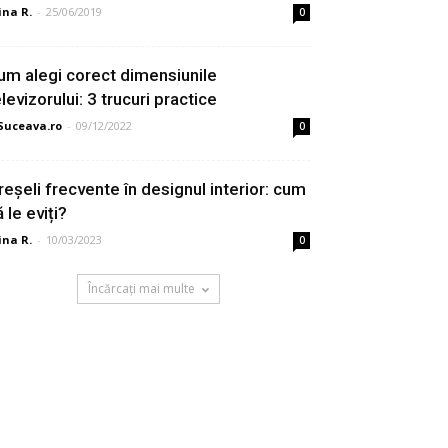
ina R.
-
25/06/2019
0
um alegi corect dimensiunile
levizorului: 3 trucuri practice
Suceava.ro
-
09/12/2022
0
reșeli frecvente în designul interior: cum
 le eviți?
ina R.
-
10/03/2023
0
Încărcați mai multe