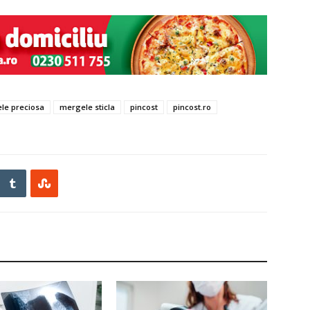
le preciosa
mergele sticla
pincost
pincost.ro