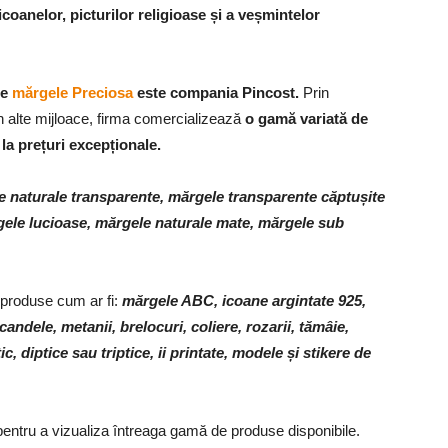
coanelor, picturilor religioase și a veșmintelor
de
mărgele Preciosa
este compania Pincost.
Prin
n alte mijloace, firma comercializează
o gamă variată de
 la prețuri excepționale.
 naturale transparente, mărgele transparente căptușite
gele lucioase, mărgele naturale mate, mărgele sub
e produse cum ar fi:
mărgele ABC, icoane argintate 925,
ndele, metanii, brelocuri, coliere, rozarii, tămâie,
ic, diptice sau triptice, ii printate, modele și stikere de
entru a vizualiza întreaga gamă de produse disponibile.