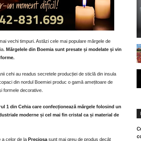
 mai vechi timpuri. Astăzi cele mai populare mărgele de
ia.
Mărgelele din Boemia sunt presate și modelate și vin
 forme.
ii cehi au readus secretele producției de sticlă din insula
 copaci din nordul Boemiei produc o gamă amețitoare de
și formele decorative.
l 1 din Cehia care confecționează mărgele folosind un
ustriale moderne și cel mai fin cristal ca și material de
Cu
c
 a celor de la
Preciosa
sunt mai greu de produs decât