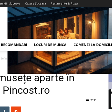
uni din Suceava
Cazare Suceava
Restaurante & Pizza
RECOMANDĂRI
LOCURI DE MUNCĂ
COMENZI LA DOMICIL
te în magazinul online Pincost.ro
musețe aparte în
 Pincost.ro
2333