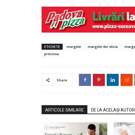
ETICHETE
margele
margele din sticla
marge
preciosa
Share
ARTICOLE SIMILARE
DE LA ACELAȘI AUTOR