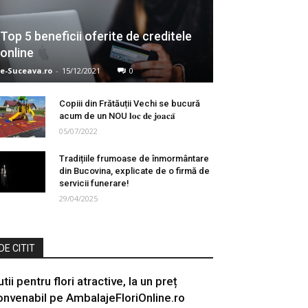
Top 5 beneficii oferite de creditele
online
e-Suceava.ro
-
15/12/2021
0
Copiii din Frătăuții Vechi se bucură
acum de un NOU 𝐥𝐨𝐜 𝐝𝐞 𝐣𝐨𝐚𝐜𝐚̆
05/07/2022
Tradițiile frumoase de înmormântare
din Bucovina, explicate de o firmă de
servicii funerare!
29/04/2025
DE CITIT
tii pentru flori atractive, la un preț
onvenabil pe AmbalajeFloriOnline.ro