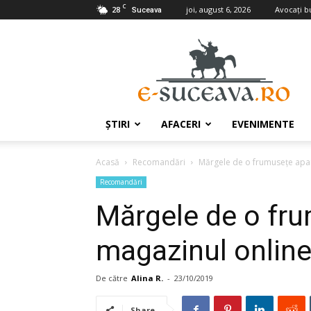
C
28
joi, august 6, 2026
Avocaţi b
Suceava
e-
Suceava.ro
ŞTIRI
AFACERI
EVENIMENTE
Acasă
Recomandări
Mărgele de o frumusețe apar
Recomandări
Mărgele de o fru
magazinul online
De către
Alina R.
-
23/10/2019
Share