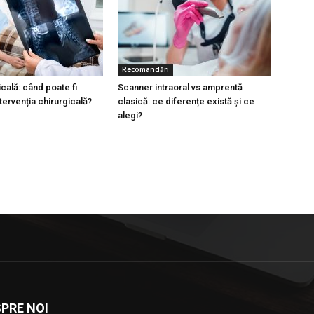
Recomandări
cală: când poate fi
Scanner intraoral vs amprentă
tervenția chirurgicală?
clasică: ce diferențe există și ce
alegi?
PRE NOI