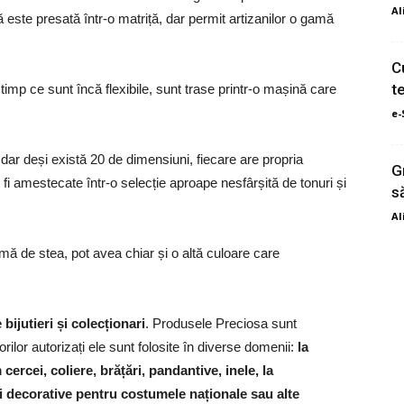
Al
tă este presată într-o matriță, dar permit artizanilor o gamă
C
te
în timp ce sunt încă flexibile, sunt trase printr-o mașină care
e-
 dar deși există 20 de dimensiuni, fiecare are propria
G
fi amestecate într-o selecție aproape nesfârșită de tonuri și
să
Al
formă de stea, pot avea chiar și o altă culoare care
ijutieri și colecționari
. Produsele Preciosa sunt
torilor autorizați ele sunt folosite în diverse domenii:
la
ercei, coliere, brățări, pandantive, inele, la
i decorative pentru costumele naționale sau alte